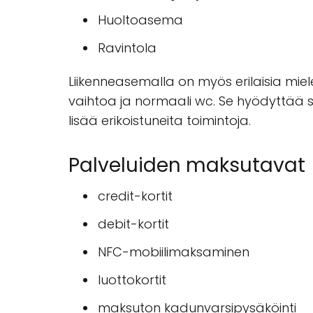
Huoltoasema
Ravintola
Liikenneasemalla on myös erilaisia miel
vaihtoa ja normaali wc. Se hyödyttää sek
lisää erikoistuneita toimintoja.
Palveluiden maksutavat
credit-kortit
debit-kortit
NFC-mobiilimaksaminen
luottokortit
maksuton kadunvarsipysäköinti