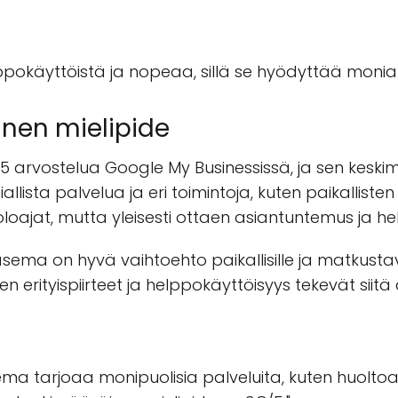
okäyttöistä ja nopeaa, sillä se hyödyttää monia e
inen mielipide
 arvostelua Google My Businessissä, ja sen keskim
allista palvelua ja eri toimintoja, kuten paikalli
loajat, mutta yleisesti ottaen asiantuntemus ja hel
ma on hyvä vaihtoehto paikallisille ja matkustavill
n erityispiirteet ja helppokäyttöisyys tekevät sii
ma tarjoaa monipuolisia palveluita, kuten huolto