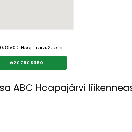
☎️207808350
ssa ABC Haapajärvi liikenne