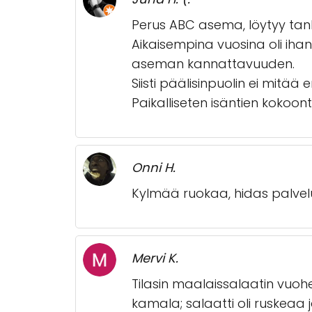
Perus ABC asema, löytyy tank
Aikaisempina vuosina oli iha
aseman kannattavuuden.
Siisti päälisinpuolin ei mitää 
Paikalliseten isäntien kokoont
Onni H.
Kylmää ruokaa, hidas palvelu
Mervi K.
Tilasin maalaissalaatin vuohen
kamala; salaatti oli ruskeaa 