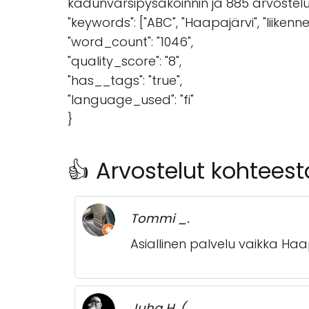
kadunvarsipysäköinnin ja 885 arvostelun
"keywords": ["ABC", "Haapajärvi", "liikenn
"word_count": "1046",
"quality_score": "8",
"has__tags": "true",
"language_used": "fi"
}
👍 Arvostelut kohtees
Tommi _.
Asiallinen palvelu vaikka Ha
Juha H. (.