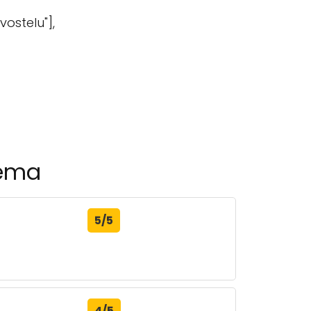
vostelu"],
sema
5/5
4/5