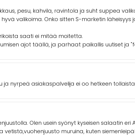
kaus, pesu, kahvila, ravintola ja suht suppea vali
n hyvä valikoima. Onko sitten S-marketin läheisyys
erikoista saati ei mitää moitetta.
umisen ajot täällä, ja parhaat paikallis uutiset ja "
 ja nyrpeä asiakaspalvelija ei oo hetkeen tollaist
juustolla. Olen usein syönyt kyseisen salaatin eri AB
ja vetistä,vuohenjuusto muruina, kuten siemenleipäki