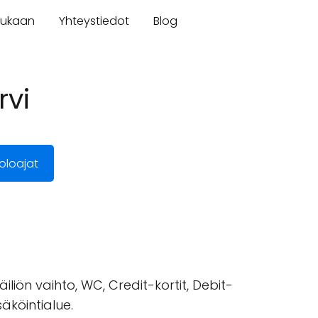
mukaan
Yhteystiedot
Blog
rvi
oloajat
liön vaihto, WC, Credit-kortit, Debit-
äköintialue.