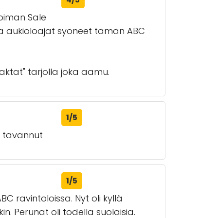
koiman Sale
 ja aukioloajat syöneet tämän ABC
faktat" tarjolla joka aamu.
1/5
a tavannut
1/5
C ravintoloissa. Nyt oli kyllä
n. Perunat oli todella suolaisia.