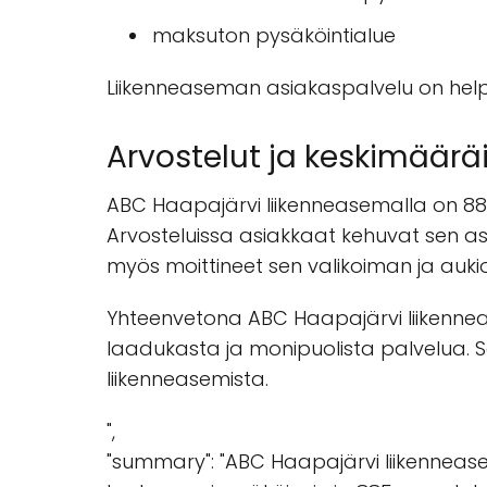
maksuton pysäköintialue
Liikenneaseman asiakaspalvelu on helpp
Arvostelut ja keskimäärä
ABC Haapajärvi liikenneasemalla on 885
Arvosteluissa asiakkaat kehuvat sen asi
myös moittineet sen valikoiman ja aukio
Yhteenvetona ABC Haapajärvi liikennease
laadukasta ja monipuolista palvelua. Se
liikenneasemista.
",
"summary": "ABC Haapajärvi liikennease