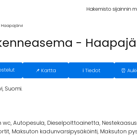
Hakemisto sijainnin 
 Haapajärvi
ikenneasema - Haapajä
ostelut
📌 Kartta
ℹ️ Tiedot
⏰ Auki
, Suomi.
 wc, Autopesula, Dieselpolttoainetta, Nestekaasusäi
ortit, Maksuton kadunvarsipysäköinti, Maksuton pys