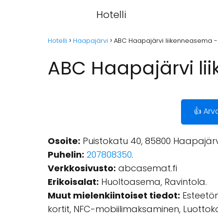
Hotelli
Hotelli
Haapajärvi
ABC Haapajärvi liikenneasema -
ABC Haapajärvi li
👍 Arv
Osoite:
Puistokatu 40, 85800 Haapajärvi
Puhelin:
207808350
.
Verkkosivusto:
abcasemat.fi
Erikoisalat:
Huoltoasema, Ravintola.
Muut mielenkiintoiset tiedot:
Esteetön
kortit, NFC-mobiilimaksaminen, Luottok