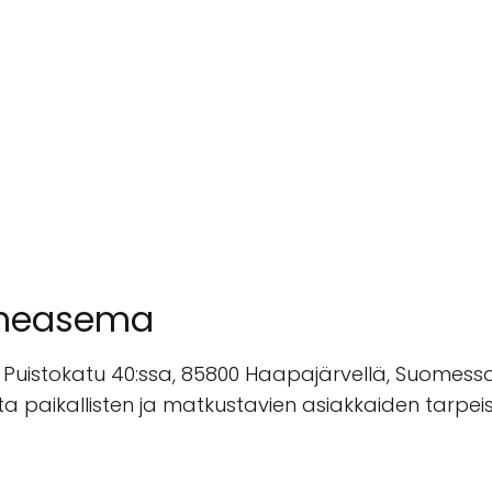
nneasema
 Puistokatu 40:ssa, 85800 Haapajärvellä, Suomess
a paikallisten ja matkustavien asiakkaiden tarpeisi