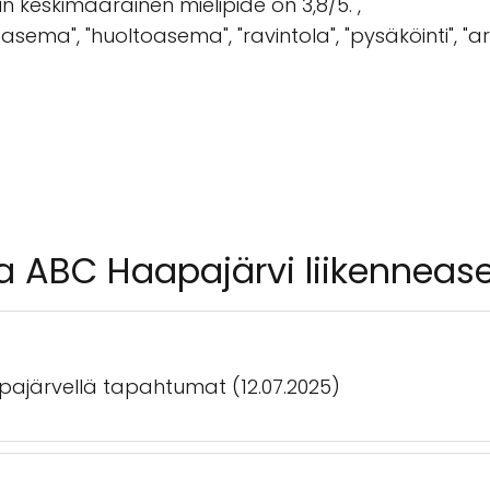
 keskimääräinen mielipide on 3,8/5.",
easema", "huoltoasema", "ravintola", "pysäköinti", "ar
ta ABC Haapajärvi liikennea
apajärvellä tapahtumat (12.07.2025)