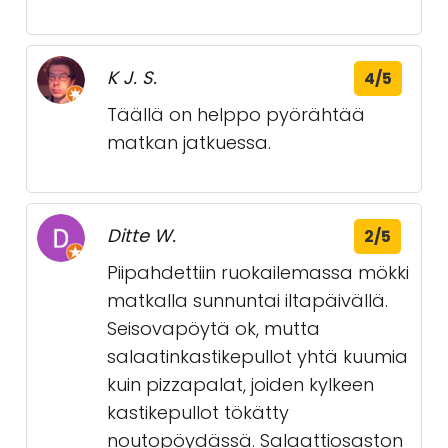
K J. S.
4/5
Täällä on helppo pyörähtää
matkan jatkuessa.
Ditte W.
2/5
Piipahdettiin ruokailemassa mökki
matkalla sunnuntai iltapäivällä.
Seisovapöytä ok, mutta
salaatinkastikepullot yhtä kuumia
kuin pizzapalat, joiden kylkeen
kastikepullot tökätty
noutopöydässä. Salaattiosaston