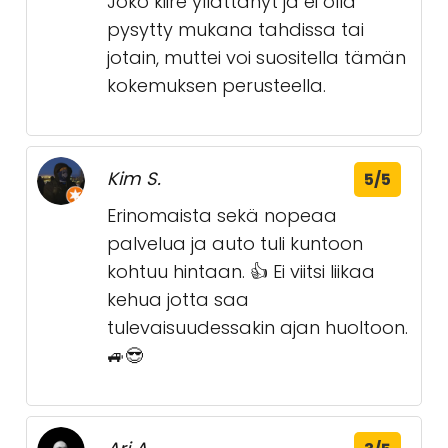
Joko kiire yllättänyt ja ei olla
pysytty mukana tahdissa tai
jotain, muttei voi suositella tämän
kokemuksen perusteella.
Kim S.
5/5
Erinomaista sekä nopeaa
palvelua ja auto tuli kuntoon
kohtuu hintaan. 👍 Ei viitsi liikaa
kehua jotta saa
tulevaisuudessakin ajan huoltoon.
🚙😎