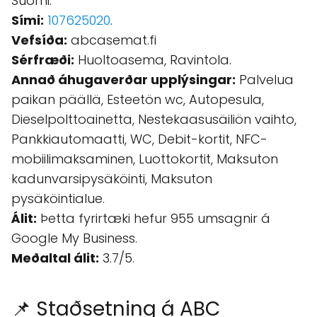
Suomi.
Sími:
107625020
.
Vefsíða:
abcasemat.fi
Sérfræði:
Huoltoasema, Ravintola.
Annað áhugaverðar upplýsingar:
Palvelua
paikan päällä, Esteetön wc, Autopesula,
Dieselpolttoainetta, Nestekaasusäiliön vaihto,
Pankkiautomaatti, WC, Debit-kortit, NFC-
mobiilimaksaminen, Luottokortit, Maksuton
kadunvarsipysäköinti, Maksuton
pysäköintialue.
Álit:
Þetta fyrirtæki hefur 955 umsagnir á
Google My Business.
Meðaltal álit:
3.7/5.
📌 Staðsetning á ABC