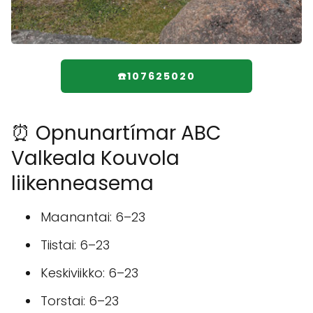
☎️107625020
⏰ Opnunartímar ABC
Valkeala Kouvola
liikenneasema
Maanantai: 6–23
Tiistai: 6–23
Keskiviikko: 6–23
Torstai: 6–23