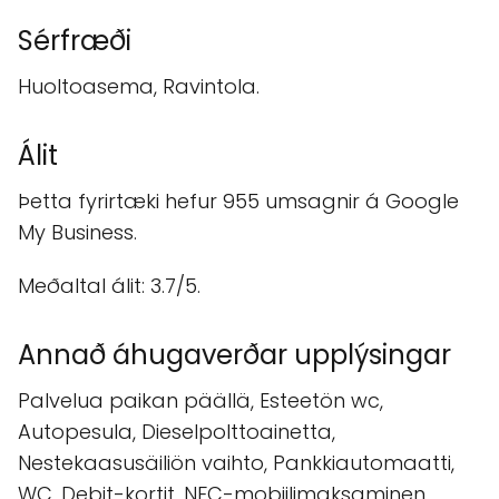
Sérfræði
Huoltoasema, Ravintola.
Álit
Þetta fyrirtæki hefur 955 umsagnir á Google
My Business.
Meðaltal álit: 3.7/5.
Annað áhugaverðar upplýsingar
Palvelua paikan päällä, Esteetön wc,
Autopesula, Dieselpolttoainetta,
Nestekaasusäiliön vaihto, Pankkiautomaatti,
WC, Debit-kortit, NFC-mobiilimaksaminen,