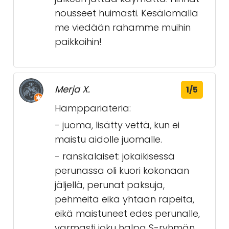
nousseet huimasti. Kesälomalla
me viedään rahamme muihin
paikkoihin!
Merja X.
1/5
Hamppariateria:
- juoma, lisätty vettä, kun ei
maistu aidolle juomalle.
- ranskalaiset: jokaikisessä
perunassa oli kuori kokonaan
jäljellä, perunat paksuja,
pehmeitä eikä yhtään rapeita,
eikä maistuneet edes perunalle,
varmasti joku halpa S-ryhmän