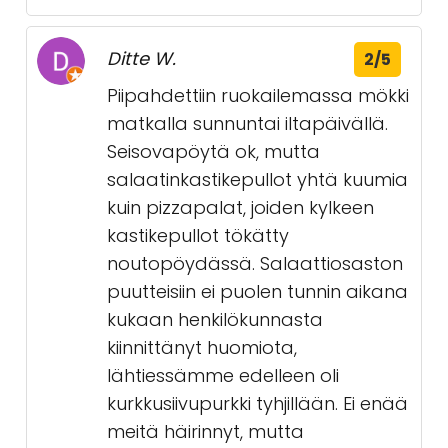
Ditte W.
2/5
Piipahdettiin ruokailemassa mökki
matkalla sunnuntai iltapäivällä.
Seisovapöytä ok, mutta
salaatinkastikepullot yhtä kuumia
kuin pizzapalat, joiden kylkeen
kastikepullot tökätty
noutopöydässä. Salaattiosaston
puutteisiin ei puolen tunnin aikana
kukaan henkilökunnasta
kiinnittänyt huomiota,
lähtiessämme edelleen oli
kurkkusiivupurkki tyhjillään. Ei enää
meitä häirinnyt, mutta