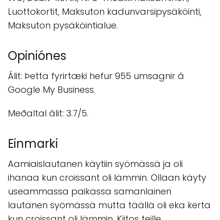
Luottokortit, Maksuton kadunvarsipysäköinti,
Maksuton pysäköintialue.
Opiniónes
Álit: Þetta fyrirtæki hefur 955 umsagnir á
Google My Business.
Meðaltal álit: 3.7/5.
Einmarki
Aamiaislautanen käytiin syömässä ja oli
ihanaa kun croissant oli lämmin. Ollaan käyty
useammassa paikassa samanlainen
lautanen syömässä mutta täällä oli eka kerta
kun croissant oli lämmin. Kiitos teille