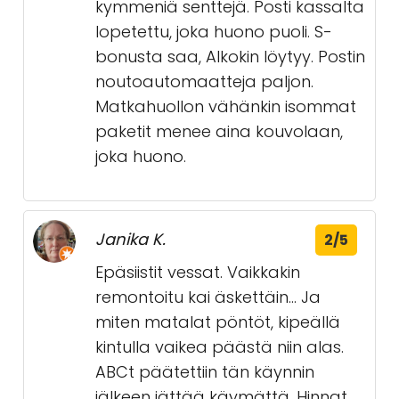
kymmeniä senttejä. Posti kassalta
lopetettu, joka huono puoli. S-
bonusta saa, Alkokin löytyy. Postin
noutoautomaatteja paljon.
Matkahuollon vähänkin isommat
paketit menee aina kouvolaan,
joka huono.
Janika K.
2/5
Epäsiistit vessat. Vaikkakin
remontoitu kai äskettäin... Ja
miten matalat pöntöt, kipeällä
kintulla vaikea päästä niin alas.
ABCt päätettiin tän käynnin
jälkeen jättää käymättä. Hinnat