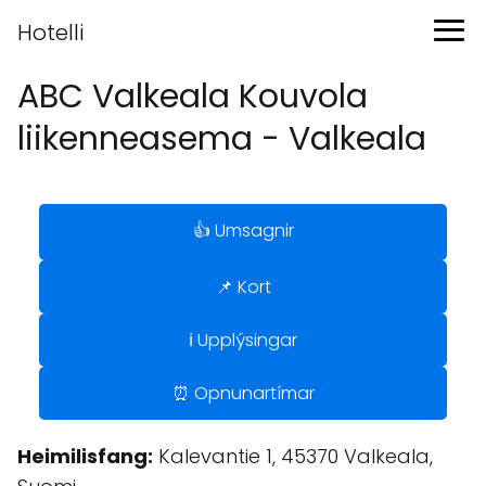
Hotelli
ABC Valkeala Kouvola
liikenneasema - Valkeala
👍 Umsagnir
📌 Kort
ℹ️ Upplýsingar
⏰ Opnunartímar
Heimilisfang:
Kalevantie 1, 45370 Valkeala,