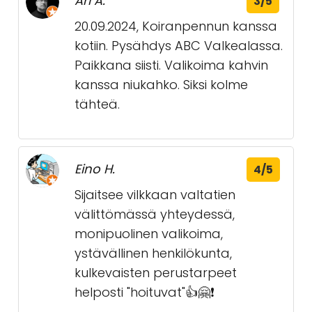
Ari A.
3/5
20.09.2024, Koiranpennun kanssa
kotiin. Pysähdys ABC Valkealassa.
Paikkana siisti. Valikoima kahvin
kanssa niukahko. Siksi kolme
tähteä.
Eino H.
4/5
Sijaitsee vilkkaan valtatien
välittömässä yhteydessä,
monipuolinen valikoima,
ystävällinen henkilökunta,
kulkevaisten perustarpeet
helposti "hoituvat"👍🤗❗