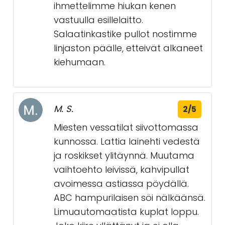
ihmettelimme hiukan kenen
vastuulla esillelaitto.
Salaatinkastike pullot nostimme
linjaston päälle, etteivät alkaneet
kiehumaan.
M. S.
2/5
Miesten vessatilat siivottomassa
kunnossa. Lattia lainehti vedestä
ja roskikset ylitäynnä. Muutama
vaihtoehto leivissä, kahvipullat
avoimessa astiassa pöydällä.
ABC hampurilaisen söi nälkäänsä.
Limuautomaatista kuplat loppu.