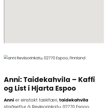
Anni: Taidekahvila – Kaffi
og List í Hjarta Espoo
Anni
er einstakt tækifæri,
taidekahvila
staðsettur á Reviisorinkatu, 02770 Espoo,