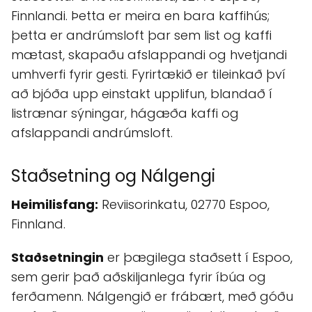
Finnlandi. Þetta er meira en bara kaffihús;
þetta er andrúmsloft þar sem list og kaffi
mætast, skapaðu afslappandi og hvetjandi
umhverfi fyrir gesti. Fyrirtækið er tileinkað því
að bjóða upp einstakt upplifun, blandað í
listrænar sýningar, hágæða kaffi og
afslappandi andrúmsloft.
Staðsetning og Nálgengi
Heimilisfang:
Reviisorinkatu, 02770 Espoo,
Finnland.
Staðsetningin
er þægilega staðsett í Espoo,
sem gerir það aðskiljanlega fyrir íbúa og
ferðamenn. Nálgengið er frábært, með góðu