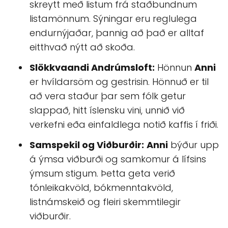
skreytt með listum frá staðbundnum
listamönnum. Sýningar eru reglulega
endurnýjaðar, þannig að það er alltaf
eitthvað nýtt að skoða.
Slökkvaandi Andrúmsloft:
Hönnun
Anni
er hvíldarsöm og gestrisin. Hönnuð er til
að vera staður þar sem fólk getur
slappað, hitt íslensku vini, unnið við
verkefni eða einfaldlega notið kaffis í friði.
Samspekil og Viðburðir:
Anni
býður upp
á ýmsa viðburði og samkomur á lífsins
ýmsum stigum. Þetta geta verið
tónleikakvöld, bókmenntakvöld,
listnámskeið og fleiri skemmtilegir
viðburðir.