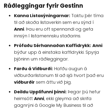
Ráðleggingar fyrir Gestinn
Kanna Listasýningarnar:
Taktu þér tíma
til að skoða listaverkin sem eru sýnd í
Anni
. Þau eru oft spennandi og gefa
innsýn í listamennsku staðarins.
Prófaðu Sérhannaðan Kaffidrykk:
Anni
býður upp á einstaka kaffidrykki. Spyrja
þjóninn um ráðleggingar.
Farðu á Viðburði:
Hafðu augun á
viðburðarlistanum til að sjá hvort það eru
viðburðir
sem áttu við þig.
Deildu Upplifunni þinni:
Þegar þú hefur
heimsótt
Anni
, ekki gleyma að skrifa
gagnrýni á Google My Business til að