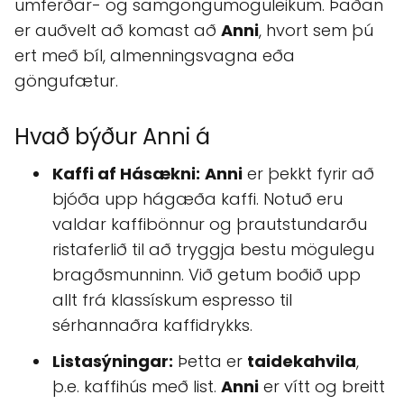
umferðar- og samgöngumöguleikum. Þaðan
er auðvelt að komast að
Anni
, hvort sem þú
ert með bíl, almenningsvagna eða
göngufætur.
Hvað býður Anni á
Kaffi af Hásækni:
Anni
er þekkt fyrir að
bjóða upp hágæða kaffi. Notuð eru
valdar kaffibönnur og þrautstundarðu
ristaferlið til að tryggja bestu mögulegu
bragðsmunninn. Við getum boðið upp
allt frá klassískum espresso til
sérhannaðra kaffidrykks.
Listasýningar:
Þetta er
taidekahvila
,
þ.e. kaffihús með list.
Anni
er vítt og breitt