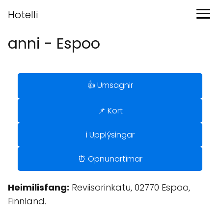
Hotelli
anni - Espoo
👍 Umsagnir
📌 Kort
ℹ️ Upplýsingar
⏰ Opnunartímar
Heimilisfang:
Reviisorinkatu, 02770 Espoo,
Finnland.