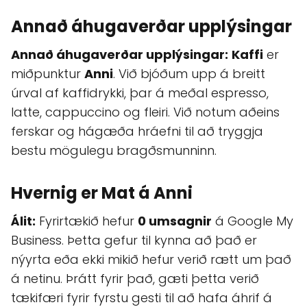
Annað áhugaverðar upplýsingar
Annað áhugaverðar upplýsingar:
Kaffi
er
miðpunktur
Anni
. Við bjóðum upp á breitt
úrval af kaffidrykki, þar á meðal espresso,
latte, cappuccino og fleiri. Við notum aðeins
ferskar og hágæða hráefni til að tryggja
bestu mögulegu bragðsmunninn.
Hvernig er Mat á Anni
Álit:
Fyrirtækið hefur
0 umsagnir
á Google My
Business. Þetta gefur til kynna að það er
nýyrta eða ekki mikið hefur verið rætt um það
á netinu. Þrátt fyrir það, gæti þetta verið
tækifæri fyrir fyrstu gesti til að hafa áhrif á