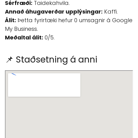
Sérfræði:
Taidekahvila.
Annað áhugaverðar upplýsingar:
Kaffi.
Álit:
Þetta fyrirtæki hefur 0 umsagnir á Google
My Business.
Meðaltal álit:
0/5.
📌 Staðsetning á anni