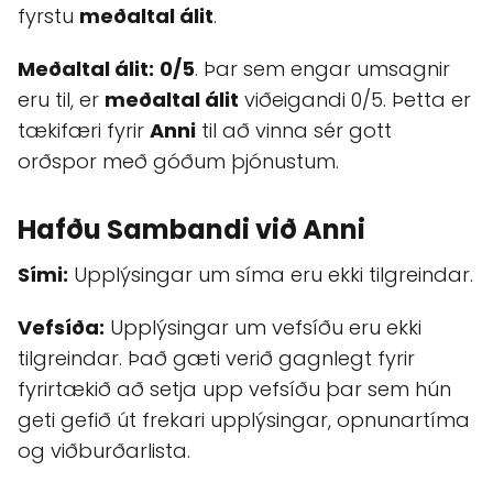
fyrstu
meðaltal álit
.
Meðaltal álit:
0/5
. Þar sem engar umsagnir
eru til, er
meðaltal álit
viðeigandi 0/5. Þetta er
tækifæri fyrir
Anni
til að vinna sér gott
orðspor með góðum þjónustum.
Hafðu Sambandi við Anni
Sími:
Upplýsingar um síma eru ekki tilgreindar.
Vefsíða:
Upplýsingar um vefsíðu eru ekki
tilgreindar. Það gæti verið gagnlegt fyrir
fyrirtækið að setja upp vefsíðu þar sem hún
geti gefið út frekari upplýsingar, opnunartíma
og viðburðarlista.