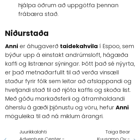
hjálpa öðrum að uppgötfa þennan
frábæra stað.
Niðurstaða
Anni
er áhugaverð
taidekahvila
í Espoo, sem
býður upp á einstakt andrúmsloft, hágæða
kaffi og listrænar sýningar. Þótt það sé nýyrta,
er það metnaðarfullt til að verða vinsæll
staður fyrir fólk sem leitar að afslappandi og
hvetjandi stað til að njóta kaffis og skoða list.
Með góðu markaðsferli og áframhaldandi
áherslu á gæði þjónustu og vöru, hefur
Anni
möguleika til að ná miklum árangri.
Juurikkalahti
Taiga Bear
Adventure Center -
Kuusamo Oy -