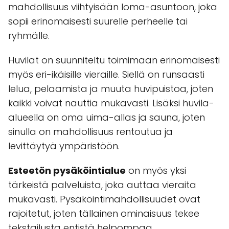
mahdollisuus viihtyisään loma-asuntoon, joka
sopii erinomaisesti suurelle perheelle tai
ryhmälle.
Huvilat on suunniteltu toimimaan erinomaisesti
myös eri-ikäisille vieraille. Siellä on runsaasti
lelua, pelaamista ja muuta huvipuistoa, joten
kaikki voivat nauttia mukavasti. Lisäksi huvila-
alueella on oma uima-allas ja sauna, joten
sinulla on mahdollisuus rentoutua ja
levittäytyä ympäristöön.
Esteetön pysäköintialue
on myös yksi
tärkeistä palveluista, joka auttaa vieraita
mukavasti. Pysäköintimahdollisuudet ovat
rajoitetut, joten tällainen ominaisuus tekee
tekstailusta entistä helpompaa.