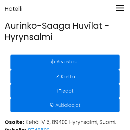
Hotelli
Aurinko-Saaga Huvilat -
Hyrynsalmi
👍 Arvostelut
📌 Kartta
ℹ️ Tiedot
⏰ Aukioloajat
Osoite:
Kehä IV 5, 89400 Hyrynsalmi, Suomi.