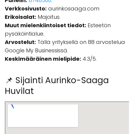
Puhelin:
8748500
.
Verkkosivusto:
aurinkosaaga.com
Erikoisalat:
Majoitus.
Muut mielenkiintoiset tiedot:
Esteetön
pysäköintialue.
Arvostelut:
Tällä yrityksellä on 88 arvostelua
Google My Businessissä.
Keskimääräinen mielipide:
4.3/5.
📌 Sijainti Aurinko-Saaga
Huvilat