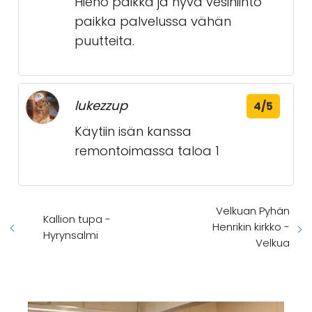
Hieno paikka ja hyvä vesihiihto
paikka palvelussa vähän
puutteita.
lukezzup
4/5
Käytiin isän kanssa
remontoimassa taloa 1
Velkuan Pyhän
Kallion tupa -
Henrikin kirkko -
Hyrynsalmi
Velkua