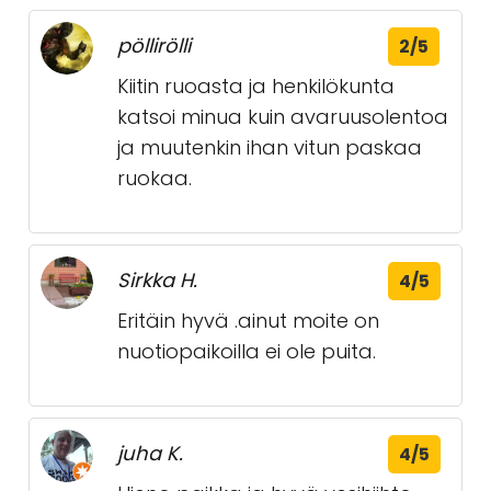
pöllirölli
2/5
Kiitin ruoasta ja henkilökunta
katsoi minua kuin avaruusolentoa
ja muutenkin ihan vitun paskaa
ruokaa.
Sirkka H.
4/5
Eritäin hyvä .ainut moite on
nuotiopaikoilla ei ole puita.
juha K.
4/5