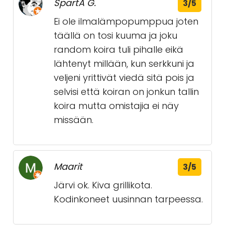
SpartA G.
3/5
Ei ole ilmalämpopumppua joten
täällä on tosi kuuma ja joku
random koira tuli pihalle eikä
lähtenyt millään, kun serkkuni ja
veljeni yrittivät viedä sitä pois ja
selvisi että koiran on jonkun tallin
koira mutta omistajia ei näy
missään.
Maarit
3/5
Järvi ok. Kiva grillikota.
Kodinkoneet uusinnan tarpeessa.