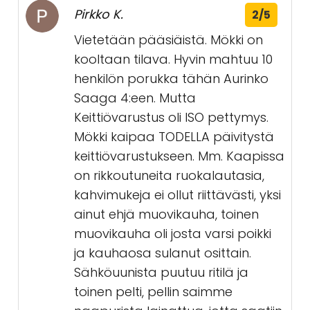
Pirkko K.
2/5
Vietetään pääsiäistä. Mökki on
kooltaan tilava. Hyvin mahtuu 10
henkilön porukka tähän Aurinko
Saaga 4:een. Mutta
Keittiövarustus oli ISO pettymys.
Mökki kaipaa TODELLA päivitystä
keittiövarustukseen. Mm. Kaapissa
on rikkoutuneita ruokalautasia,
kahvimukeja ei ollut riittävästi, yksi
ainut ehjä muovikauha, toinen
muovikauha oli josta varsi poikki
ja kauhaosa sulanut osittain.
Sähköuunista puutuu ritilä ja
toinen pelti, pellin saimme