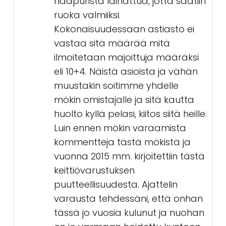
naapurista lainattua, jotta saatiin
ruoka valmiiksi.
Kokonaisuudessaan astiasto ei
vastaa sitä määrää mitä
ilmoitetaan majoittuja määräksi
eli 10+4. Näistä asioista ja vähän
muustakin soitimme yhdelle
mökin omistajalle ja sitä kautta
huolto kyllä pelasi, kiitos siitä heille.
Luin ennen mökin varaamista
kommentteja tästä mökistä ja
vuonna 2015 mm. kirjoitettiin tästä
keittiövarustuksen
puutteellisuudesta. Ajattelin
varausta tehdessäni, että onhan
tässä jo vuosia kulunut ja nuohan