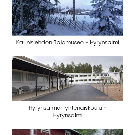
Kaunislehdon Talomuseo - Hyrynsalmi
Hyrynsalmen yhtenäiskoulu -
Hyrynsalmi