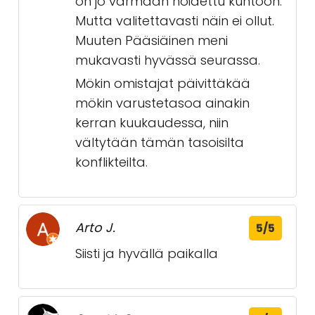
on jo varmaan hoidettu kuntoon.
Mutta valitettavasti näin ei ollut.
Muuten Pääsiäinen meni
mukavasti hyvässä seurassa.
Mökin omistajat päivittäkää
mökin varustetasoa ainakin
kerran kuukaudessa, niin
vältytään tämän tasoisilta
konflikteilta.
Arto J.
5/5
Siisti ja hyvällä paikalla