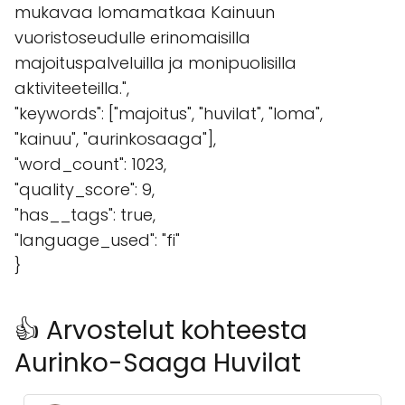
mukavaa lomamatkaa Kainuun
vuoristoseudulle erinomaisilla
majoituspalveluilla ja monipuolisilla
aktiviteeteilla.",
"keywords": ["majoitus", "huvilat", "loma",
"kainuu", "aurinkosaaga"],
"word_count": 1023,
"quality_score": 9,
"has__tags": true,
"language_used": "fi"
}
👍 Arvostelut kohteesta
Aurinko-Saaga Huvilat