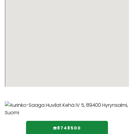
☎️8748500