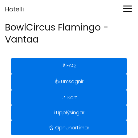
Hotelli
BowlCircus Flamingo -
Vantaa
❓ FAQ
👍 Umsagnir
📌 Kort
ℹ️ Upplýsingar
⏰ Opnunartímar