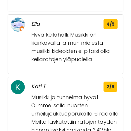
Ella
4/5
Hyvä keilahalli. Musiikki on
liiankovalla ja mun mielestä
musiikki kideoiden ei pitäisi olla
keilaratojen yläpuolella
Kati T.
2/5
Musiikki ja tunnelma hyvät.
Olimme isolla nuorten
urheilujoukkueporukalla 6 radalla.
Meiltä laskutettiin ratojen täyden
hinnan lisäksi narikasta 3 €/hlö