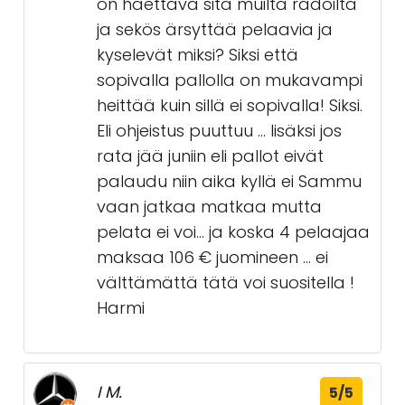
on haettava sitä muilta radoilta
ja sekös ärsyttää pelaavia ja
kyselevät miksi? Siksi että
sopivalla pallolla on mukavampi
heittää kuin sillä ei sopivalla! Siksi.
Eli ohjeistus puuttuu … lisäksi jos
rata jää juniin eli pallot eivät
palaudu niin aika kyllä ei Sammu
vaan jatkaa matkaa mutta
pelata ei voi… ja koska 4 pelaajaa
maksaa 106 € juomineen … ei
välttämättä tätä voi suositella !
Harmi
I M.
5/5