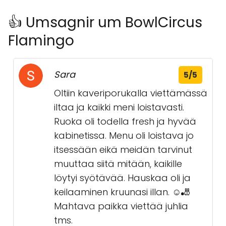
👍 Umsagnir um BowlCircus
Flamingo
Sara
5/5
Oltiin kaveriporukalla viettämässä
iltaa ja kaikki meni loistavasti.
Ruoka oli todella fresh ja hyvää
kabinetissa. Menu oli loistava jo
itsessään eikä meidän tarvinut
muuttaa siitä mitään, kaikille
löytyi syötävää. Hauskaa oli ja
keilaaminen kruunasi illan. ☺️🎳
Mahtava paikka viettää juhlia
tms.