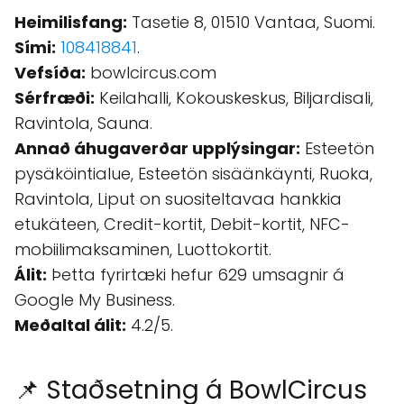
Heimilisfang:
Tasetie 8, 01510 Vantaa, Suomi.
Sími:
108418841
.
Vefsíða:
bowlcircus.com
Sérfræði:
Keilahalli, Kokouskeskus, Biljardisali,
Ravintola, Sauna.
Annað áhugaverðar upplýsingar:
Esteetön
pysäköintialue, Esteetön sisäänkäynti, Ruoka,
Ravintola, Liput on suositeltavaa hankkia
etukäteen, Credit-kortit, Debit-kortit, NFC-
mobiilimaksaminen, Luottokortit.
Álit:
Þetta fyrirtæki hefur 629 umsagnir á
Google My Business.
Meðaltal álit:
4.2/5.
📌 Staðsetning á BowlCircus