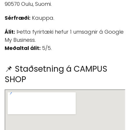
90570 Oulu, Suomi.
Sérfræði:
Kauppa.
Álit:
Þetta fyrirtæki hefur 1 umsagnir á Google
My Business.
Meðaltal álit:
5/5.
📌 Staðsetning á CAMPUS
SHOP