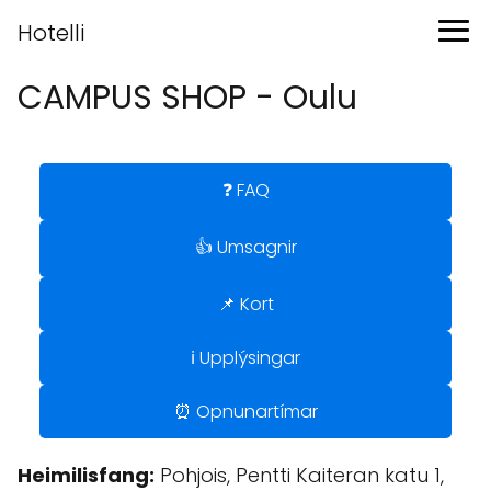
Hotelli
CAMPUS SHOP - Oulu
❓ FAQ
👍 Umsagnir
📌 Kort
ℹ️ Upplýsingar
⏰ Opnunartímar
Heimilisfang:
Pohjois, Pentti Kaiteran katu 1,