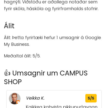
hagnýti. Viðstöðu er aðallega notaðar sem
fyrir skóla, háskóla og fyrirframhalds stofnir.
Álit
Álit: Þetta fyrirtæki hefur 1 umsagnir á Google
My Business.
Meðaltal álit: 5/5.
👍 Umsagnir um CAMPUS
SHOP
Veikka K.
5/5
Kaikkea kahvista pikkupurtavaan