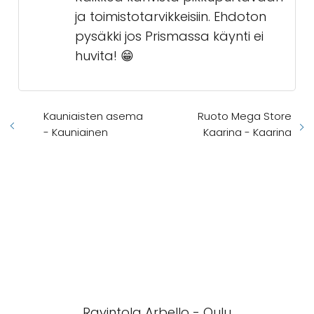
ja toimistotarvikkeisiin. Ehdoton
pysäkki jos Prismassa käynti ei
huvita! 😁
Kauniaisten asema
Ruoto Mega Store
- Kauniainen
Kaarina - Kaarina
Ravintola Arbello - Oulu