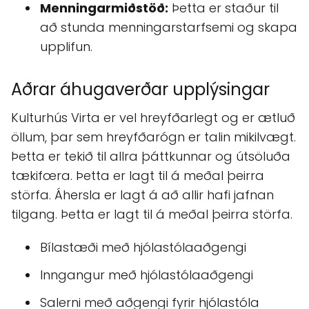
Menningarmiðstöð:
Þetta er staður til
að stunda menningarstarfsemi og skapa
upplifun.
Aðrar áhugaverðar upplýsingar
Kulturhús Virta er vel hreyfðarlegt og er ætluð
öllum, þar sem hreyfðarógn er talin mikilvægt.
Þetta er tekið til allra þáttkunnar og útsöluða
tækifœra. Þetta er lagt til á meðal þeirra
störfa. Áhersla er lagt á að allir hafi jafnan
tilgang. Þetta er lagt til á meðal þeirra störfa.
Bílastæði með hjólastólaaðgengi
Inngangur með hjólastólaaðgengi
Salerni með aðgengi fyrir hjólastóla