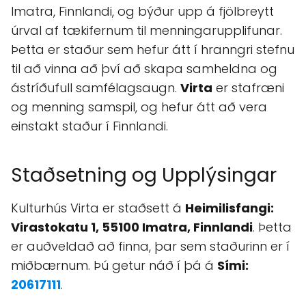
Imatra, Finnlandi, og býður upp á fjölbreytt
úrval af tækifernum til menningarupplifunar.
Þetta er staður sem hefur átt í hranngri stefnu
til að vinna að því að skapa samheldna og
ástríðufull samfélagsaugn.
Virta
er stafræni
og menning samspil, og hefur átt að vera
einstakt staður í Finnlandi.
Staðsetning og Upplýsingar
Kulturhús Virta er staðsett á
Heimilisfangi:
Virastokatu 1, 55100 Imatra, Finnlandi
. Þetta
er auðveldað að finna, þar sem staðurinn er í
miðbærnum. Þú getur náð í þá á
Sími:
20617111
.