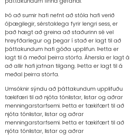
þáttakundum finna gefandi.
Þó að sumir hafi nefnt að stóla hafi verið
óþægilegir, sérstaklega fyrir lengri sess, er
það hægt að greina að staðurinn sé vel
hreyfðarlegur og þegar í stað er lagt til að
þáttakundum hafi góða upplifun. Þetta er
lagt til á meðal þeirra störfa. Áhersla er lagt á
að allir hafi jafnan tilgang. Þetta er lagt til á
meðal þeirra störfa.
Umsóknir sýndu að þáttakundum upplifuðu
tækifæri til að njóta tónlistar, listar og aðrar
menningarstarfsemi. Þetta er tækifært til að
njóta tónlistar, listar og aðrar
menningarstarfsemi. Þetta er tækifært til að
njóta tónlistar, listar og aðrar