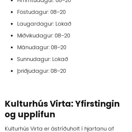
Fimmtudagur: 08–20
Föstudagur: 08–20
Laugardagur: Lokað
Miðvikudagur: 08–20
Mánudagur: 08–20
Sunnudagur: Lokað
þriðjudagur: 08–20
Kulturhús Virta: Yfirstingin
og upplifun
Kulturhús Virta er ástríðuholt í hjartanu af