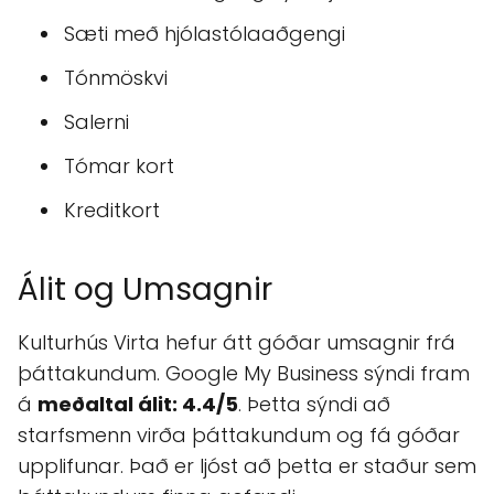
Sæti með hjólastólaaðgengi
Tónmöskvi
Salerni
Tómar kort
Kreditkort
Álit og Umsagnir
Kulturhús Virta hefur átt góðar umsagnir frá
þáttakundum. Google My Business sýndi fram
á
meðaltal álit: 4.4/5
. Þetta sýndi að
starfsmenn virða þáttakundum og fá góðar
upplifunar. Það er ljóst að þetta er staður sem