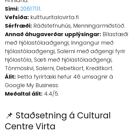
Finnland.
Sími:
20617111
.
Vefsíða:
kulttuuritalovirta.fi
Sérfræði:
Ráðstefnuhús, Menningarmiðstöð.
Annað áhugaverðar upplýsingar:
Bílastæði
með hjólastólaaðgengi, Inngangur með
hjólastólaaðgengi, Salerni með aðgengi fyrir
hjólastóla, Sæti með hjólastólaaðgengi,
Tónmöskvi, Salerni, Debetkort, Kreditkort.
Álit:
Þetta fyrirtæki hefur 46 umsagnir á
Google My Business.
Meðaltal álit:
4.4/5.
📌 Staðsetning á Cultural
Centre Virta