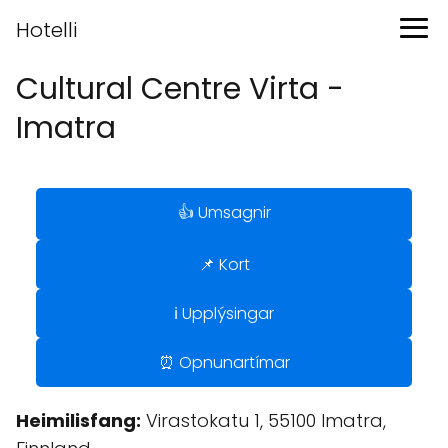
Hotelli
Cultural Centre Virta -
Imatra
👍 Umsagnir
📌 Kort
ℹ️ Upplýsingar
⏰ Opnunartímar
Heimilisfang:
Virastokatu 1, 55100 Imatra,