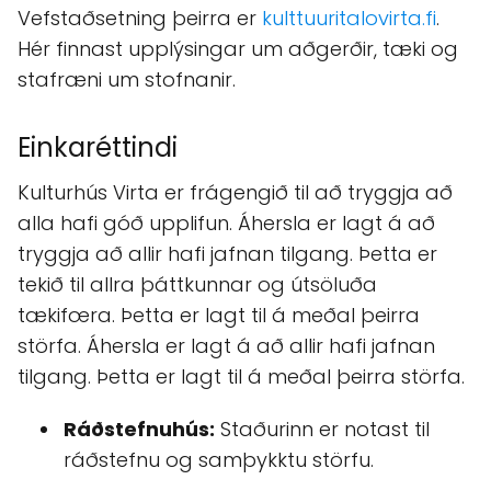
Vefstaðsetning þeirra er
kulttuuritalovirta.fi
.
Hér finnast upplýsingar um aðgerðir, tæki og
stafræni um stofnanir.
Einkaréttindi
Kulturhús Virta er frágengið til að tryggja að
alla hafi góð upplifun. Áhersla er lagt á að
tryggja að allir hafi jafnan tilgang. Þetta er
tekið til allra þáttkunnar og útsöluða
tækifœra. Þetta er lagt til á meðal þeirra
störfa. Áhersla er lagt á að allir hafi jafnan
tilgang. Þetta er lagt til á meðal þeirra störfa.
Ráðstefnuhús:
Staðurinn er notast til
ráðstefnu og samþykktu störfu.