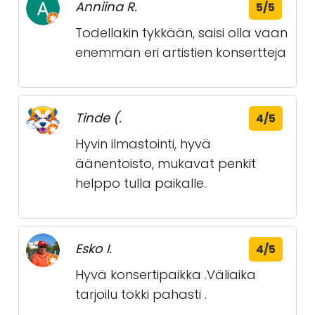
Anniina R.
5/5
Todellakin tykkään, saisi olla vaan
enemmän eri artistien konsertteja
Tinde (.
4/5
Hyvin ilmastointi, hyvä
äänentoisto, mukavat penkit
helppo tulla paikalle.
Esko I.
4/5
Hyvä konsertipaikka .Väliaika
tarjoilu tökki pahasti .