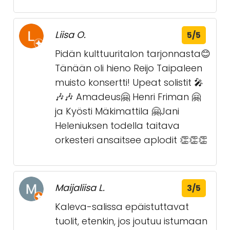
Liisa O.
5/5
Pidän kulttuuritalon tarjonnasta😊
Tänään oli hieno Reijo Taipaleen
muisto konsertti! Upeat solistit 🎤
🎶🎶 Amadeus🤗 Henri Friman 🤗
ja Kyösti Mäkimattila 🤗Jani
Heleniuksen todella taitava
orkesteri ansaitsee aplodit 👏👏👏
Maijaliisa L.
3/5
Kaleva-salissa epäistuttavat
tuolit, etenkin, jos joutuu istumaan