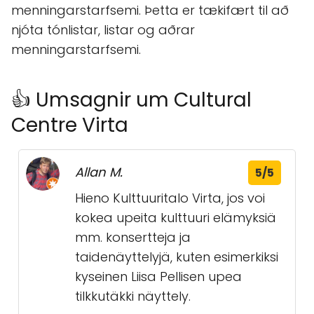
menningarstarfsemi. Þetta er tækifært til að
njóta tónlistar, listar og aðrar
menningarstarfsemi.
👍 Umsagnir um Cultural
Centre Virta
Allan M.
5/5
Hieno Kulttuuritalo Virta, jos voi
kokea upeita kulttuuri elämyksiä
mm. konsertteja ja
taidenäyttelyjä, kuten esimerkiksi
kyseinen Liisa Pellisen upea
tilkkutäkki näyttely.