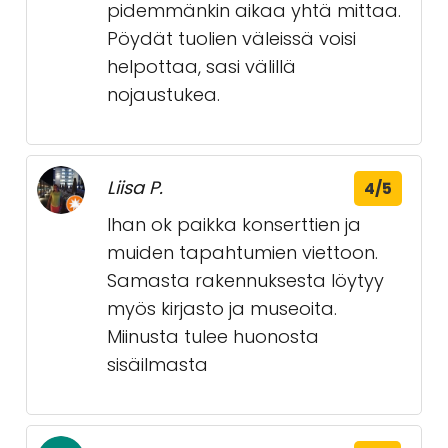
pidemmänkin aikaa yhtä mittaa.
Pöydät tuolien väleissä voisi
helpottaa, sasi välillä
nojaustukea.
Liisa P.
4/5
Ihan ok paikka konserttien ja
muiden tapahtumien viettoon.
Samasta rakennuksesta löytyy
myös kirjasto ja museoita.
Miinusta tulee huonosta
sisäilmasta