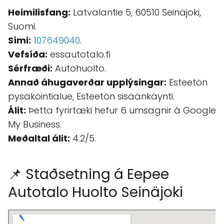
Heimilisfang:
Latvalantie 5, 60510 Seinäjoki,
Suomi.
Sími:
107649040
.
Vefsíða:
essautotalo.fi
Sérfræði:
Autohuolto.
Annað áhugaverðar upplýsingar:
Esteetön
pysäköintialue, Esteetön sisäänkäynti.
Álit:
Þetta fyrirtæki hefur 6 umsagnir á Google
My Business.
Meðaltal álit:
4.2/5.
📌 Staðsetning á Eepee
Autotalo Huolto Seinäjoki