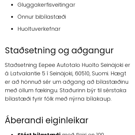
Gluggakerfisveitingar
Önnur bibílastæði
Huoltuverkefnar
Staðsetning og aðgangur
Staðsetning Eepee Autotalo Huolto Seinäjoki er
á Latvalantie 5 í Seinäjoki, 60510, Suomi. Hægt
er að hönnuð sér um aðgang að bílastæðinu
með öllum fækingu. Staðurinn býr til sérstaka
bílastæði fyrir fólk með nýrna bílakaup.
Áberandi eiginleikar
Stórt bílastæði
með fleiri en 100