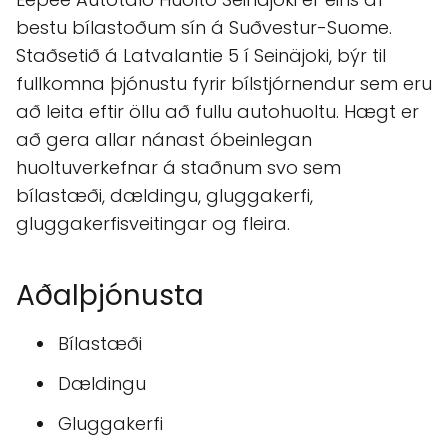
bestu bílastoðum sín á Suðvestur-Suome.
Staðsetið á Latvalantie 5 í Seinäjoki, býr til
fullkomna þjónustu fyrir bílstjórnendur sem eru
að leita eftir öllu að fullu autohuoltu. Hægt er
að gera allar nánast óbeinlegan
huoltuverkefnar á staðnum svo sem
bílastæði, dældingu, gluggakerfi,
gluggakerfisveitingar og fleira.
Aðalþjónusta
Bílastæði
Dældingu
Gluggakerfi