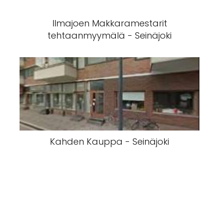
Ilmajoen Makkaramestarit
tehtaanmyymälä - Seinäjoki
Kahden Kauppa - Seinäjoki