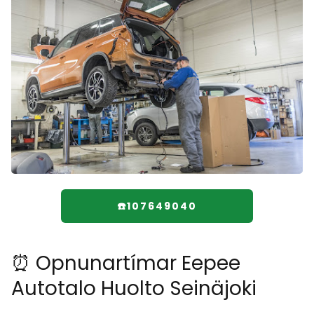
☎️107649040
⏰ Opnunartímar Eepee
Autotalo Huolto Seinäjoki