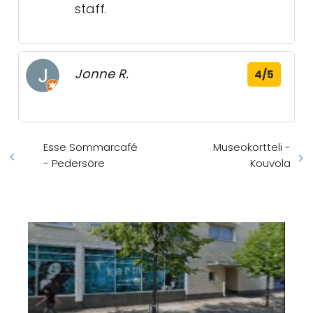
staff.
Jonne R.
4/5
Esse Sommarcafé
Museokortteli -
- Pedersöre
Kouvola