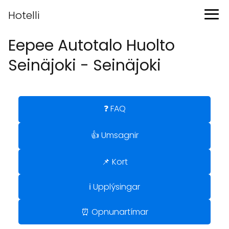
Hotelli
Eepee Autotalo Huolto
Seinäjoki - Seinäjoki
❓ FAQ
👍 Umsagnir
📌 Kort
ℹ️ Upplýsingar
⏰ Opnunartímar