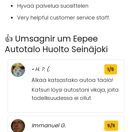
Hyvää palvelua suosittelen
Very helpful customer service staff.
👍 Umsagnir um Eepee
Autotalo Huolto Seinäjoki
• H. ?. (.
1/5
Älkää katsastako autoa täälä!
Katsuri löysi autostani vikoja, joita
todellisuudessa ei ollut.
Immanuel G.
5/5