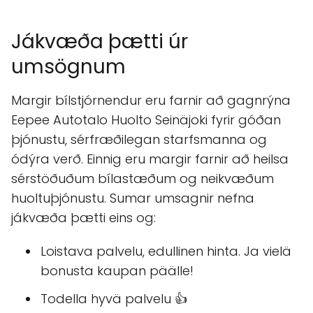
Jákvæða þætti úr
umsögnum
Margir bílstjórnendur eru farnir að gagnrýna
Eepee Autotalo Huolto Seinäjoki fyrir góðan
þjónustu, sérfræðilegan starfsmanna og
ódýra verð. Einnig eru margir farnir að heilsa
sérstöðuðum bílastæðum og neikvæðum
huoltuþjónustu. Sumar umsagnir nefna
jákvæða þætti eins og:
Loistava palvelu, edullinen hinta. Ja vielä
bonusta kaupan päälle!
Todella hyvä palvelu 👍