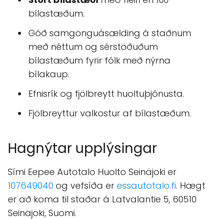
bílastæðum.
Góð samgönguásælding á staðnum
með néttum og sérstöðuðum
bílastæðum fyrir fólk með nýrna
bílakaup.
Efnisrík og fjölbreytt huoltuþjónusta.
Fjölbreyttur valkostur af bílastæðum.
Hagnýtar upplýsingar
Sími Eepee Autotalo Huolto Seinäjoki er
107649040
og vefsíða er
essautotalo.fi
. Hægt
er að koma til staðar á Latvalantie 5, 60510
Seinäjoki, Suomi.