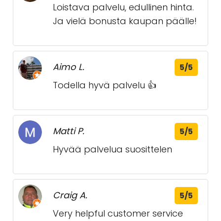
Loistava palvelu, edullinen hinta.
Ja vielä bonusta kaupan päälle!
Aimo L.
5/5
Todella hyvä palvelu 👍
Matti P.
5/5
Hyvää palvelua suosittelen
Craig A.
5/5
Very helpful customer service