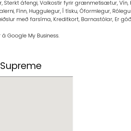
ir, Sterkt áfengi, Valkostir fyrir grænmetisætur, Vín
alerni, Fínn, Huggulegur, Í tísku, Óformlegur, Róle
iðslur með farsíma, Kreditkort, Barnastólar, Er góður
r á Google My Business.
u Supreme