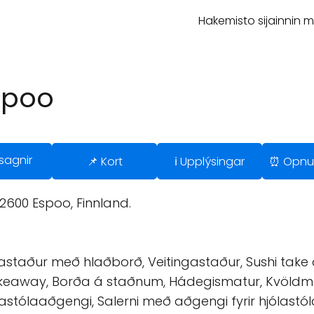
Hakemisto sijainnin 
spoo
sagnir
📌 Kort
ℹ️ Upplýsingar
⏰ Opnu
600 Espoo, Finnland.
gastaður með hlaðborð, Veitingastaður, Sushi take
eaway, Borða á staðnum, Hádegismatur, Kvöldmat
stólaaðgengi, Salerni með aðgengi fyrir hjólastól