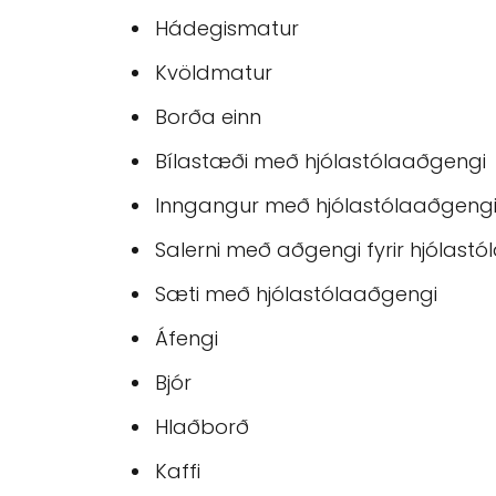
Hádegismatur
Kvöldmatur
Borða einn
Bílastæði með hjólastólaaðgengi
Inngangur með hjólastólaaðgeng
Salerni með aðgengi fyrir hjólastó
Sæti með hjólastólaaðgengi
Áfengi
Bjór
Hlaðborð
Kaffi