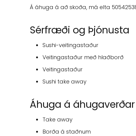
Á áhuga á að skoða, má elta 5054253
Sérfræði og Þjónusta
Sushi-veitingastaður
Veitingastaður með hlaðborð
Veitingastaður
Sushi take away
Áhuga á áhugaverðar 
Take away
Borða á staðnum