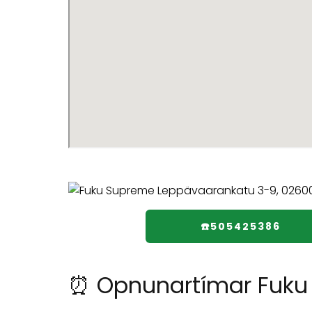
☎️505425386
⏰ Opnunartímar Fuku