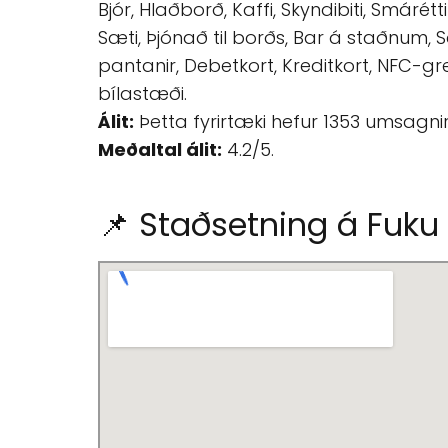
Bjór, Hlaðborð, Kaffi, Skyndibiti, Smárétt
Sæti, Þjónað til borðs, Bar á staðnum, S
pantanir, Debetkort, Kreditkort, NFC-gre
bílastæði.
Álit:
Þetta fyrirtæki hefur 1353 umsagni
Meðaltal álit:
4.2/5.
📌 Staðsetning á Fuk