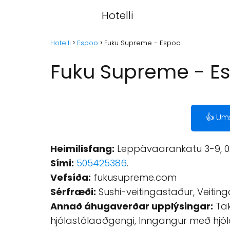
Hotelli
Hotelli
Espoo
Fuku Supreme - Espoo
Fuku Supreme - E
👍 Um
Heimilisfang:
Leppävaarankatu 3-9, 02
Sími:
505425386
.
Vefsíða:
fukusupreme.com
Sérfræði:
Sushi-veitingastaður, Veitin
Annað áhugaverðar upplýsingar:
Tak
hjólastólaaðgengi, Inngangur með hjóla