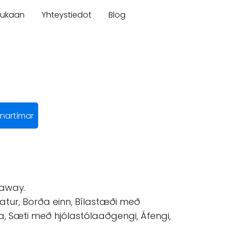
mukaan
Yhteystiedot
Blog
nartímar
 away.
ur, Borða einn, Bílastæði með
a, Sæti með hjólastólaaðgengi, Áfengi,