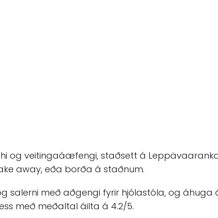
shi og veitingaáæfengi, staðsett á Leppävaarankat
take away, eða borða á staðnum.
salerni með aðgengi fyrir hjólastóla, og áhuga á a
ss með meðaltal áilta á 4.2/5.