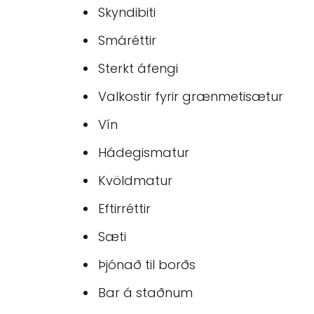
Skyndibiti
Smáréttir
Sterkt áfengi
Valkostir fyrir grænmetisætur
Vín
Hádegismatur
Kvöldmatur
Eftirréttir
Sæti
Þjónað til borðs
Bar á staðnum