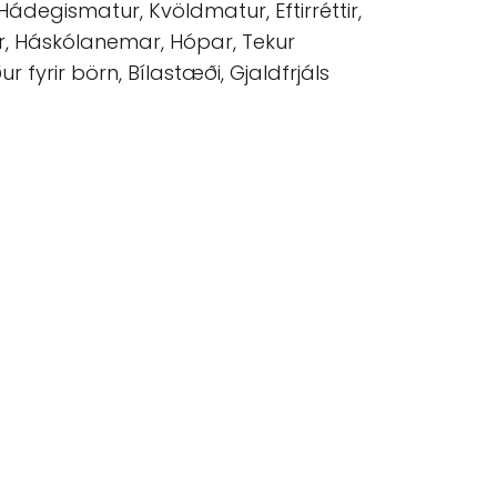
, Hádegismatur, Kvöldmatur, Eftirréttir,
gur, Háskólanemar, Hópar, Tekur
 fyrir börn, Bílastæði, Gjaldfrjáls