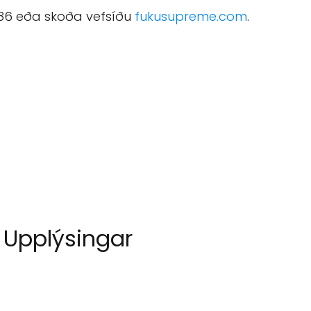
86 eða skoða vefsíðu
fukusupreme.com
.
Upplýsingar