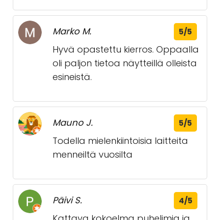
Marko M.
5/5
Hyvä opastettu kierros. Oppaalla
oli paljon tietoa näytteillä olleista
esineistä.
Mauno J.
5/5
Todella mielenkiintoisia laitteita
menneiltä vuosilta
Päivi S.
4/5
Kattava kokoelma puhelimia ja