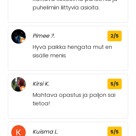
puhelimiin liittyviä asioita.
Pimee ?.
2/5
Hyvä paikka hengata mut en
sisälle menis
Kirsi K.
5/5
Mahtava opastus ja paljon sai
tietoa!
Kuisma L.
5/5