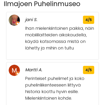
Ilmajoen Puhelinmuseo
jani S.
4/5
Ihan mielenkiintoinen paikka, näin
mobiililaitteiden aikakaudella,
käydä katsomassa mistä on
lähetty ja mihin on tultu
Martti A.
4/5
Perinteiset puhelimet ja koko
puhelinliikenteeseen liittyvä
historia koottu hyvin esille.
Mielenkiintoinen kohde.