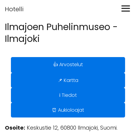
Hotelli
Ilmajoen Puhelinmuseo -
Ilmajoki
👍 Arvostelut
📌 Kartta
ℹ️ Tiedot
⏰ Aukioloajat
Osoite:
Keskustie 12, 60800 Ilmajoki, Suomi.