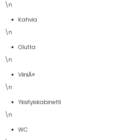
\n
Kahvia
\n
Olutta
\n
ViiniÃ¤
\n
Yksityiskabinetti
\n
WC