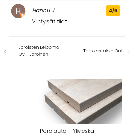
Hannu J.
4/5
Viihtyisät tilat
Joroisten Leipomo
Teekkaritalo - Oulu
Oy - Joroinen
Porolauta - Ylivieska