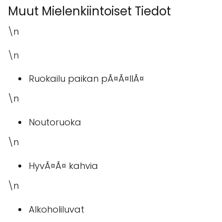
Muut Mielenkiintoiset Tiedot
\n
\n
Ruokailu paikan pÃ¤Ã¤llÃ¤
\n
Noutoruoka
\n
HyvÃ¤Ã¤ kahvia
\n
Alkoholiluvat