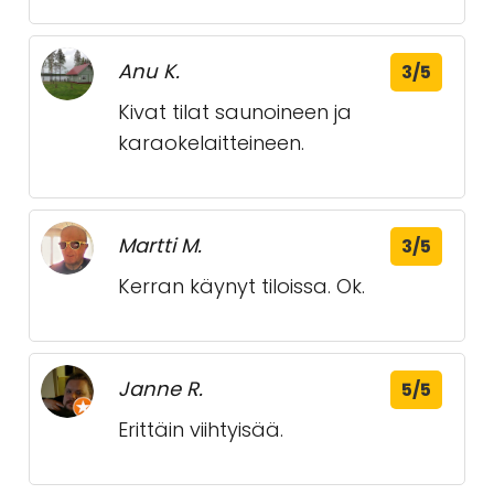
Anu K.
3/5
Kivat tilat saunoineen ja
karaokelaitteineen.
Martti M.
3/5
Kerran käynyt tiloissa. Ok.
Janne R.
5/5
Erittäin viihtyisää.