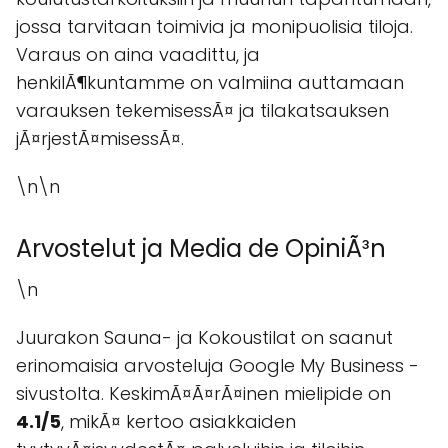
jossa tarvitaan toimivia ja monipuolisia tiloja.
Varaus on aina vaadittu, ja
henkilÃ¶kuntamme on valmiina auttamaan
varauksen tekemisessÃ¤ ja tilakatsauksen
jÃ¤rjestÃ¤misessÃ¤.
\n\n
Arvostelut ja Media de OpiniÃ³n
\n
Juurakon Sauna- ja Kokoustilat on saanut
erinomaisia arvosteluja Google My Business -
sivustolta. KeskimÃ¤Ã¤rÃ¤inen mielipide on
4.1/5
, mikÃ¤ kertoo asiakkaiden