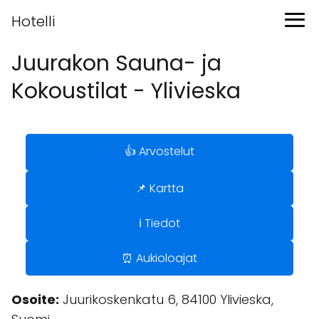
Hotelli
Juurakon Sauna- ja
Kokoustilat - Ylivieska
👍 Arvostelut
📌 Kartta
ℹ️ Tiedot
⏰ Aukioloajat
Osoite:
Juurikoskenkatu 6, 84100 Ylivieska,