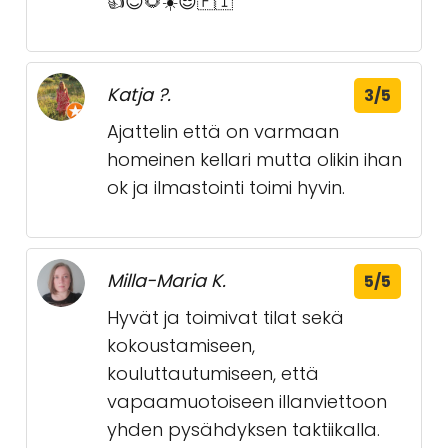
👍😊🌻☀️😎🇫🇮
Katja ?.
3/5
Ajattelin että on varmaan
homeinen kellari mutta olikin ihan
ok ja ilmastointi toimi hyvin.
Milla-Maria K.
5/5
Hyvät ja toimivat tilat sekä
kokoustamiseen,
kouluttautumiseen, että
vapaamuotoiseen illanviettoon
yhden pysähdyksen taktiikalla.