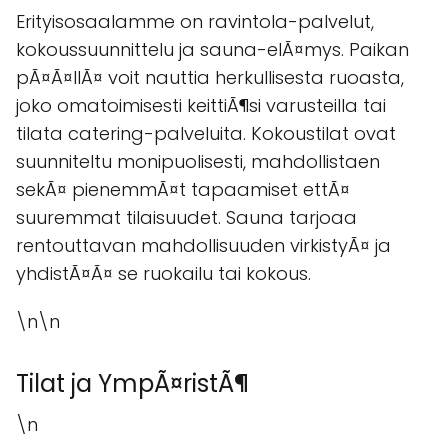
Erityisosaalamme on ravintola-palvelut,
kokoussuunnittelu ja sauna-elÃ¤mys. Paikan
pÃ¤Ã¤llÃ¤ voit nauttia herkullisesta ruoasta,
joko omatoimisesti keittiÃ¶si varusteilla tai
tilata catering-palveluita. Kokoustilat ovat
suunniteltu monipuolisesti, mahdollistaen
sekÃ¤ pienemmÃ¤t tapaamiset ettÃ¤
suuremmat tilaisuudet. Sauna tarjoaa
rentouttavan mahdollisuuden virkistyÃ¤ ja
yhdistÃ¤Ã¤ se ruokailu tai kokous.
\n\n
Tilat ja YmpÃ¤ristÃ¶
\n