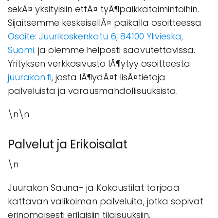
sekÃ¤ yksityisiin ettÃ¤ tyÃ¶paikkatoimintoihin.
Sijaitsemme keskeisellÃ¤ paikalla osoitteessa
Osoite: Juurikoskenkatu 6, 84100 Ylivieska,
Suomi.
ja olemme helposti saavutettavissa.
Yrityksen verkkosivusto lÃ¶ytyy osoitteesta
juurakon.fi
, josta lÃ¶ydÃ¤t lisÃ¤tietoja
palveluista ja varausmahdollisuuksista.
\n\n
Palvelut ja Erikoisalat
\n
Juurakon Sauna- ja Kokoustilat tarjoaa
kattavan valikoiman palveluita, jotka sopivat
erinomaisesti erilaisiin tilaisuuksiin.