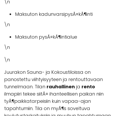
\n
Maksuton kadunvarsipysÃ¤kÃ¶inti
\n
Maksuton pysÃ¤kÃ¶intialue
\n
\n
Juurakon Sauna- ja Kokoustiloissa on
panostettu viihtyisyyteen ja rentouttavaan
tunnelmaan. Tilan
rauhallinen
ja
rento
ilmapiiri tekee siitÃ¤ ihanteellisen paikan niin
tyÃ¶paikkatarpeisiin kuin vapaa-ajan
tapahtumiin. Tila on myÃ¶s soveltuva
koulutustarkoituksiin ja muuhun tapahtumaan,