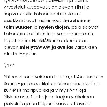
tyytyvÃ¤isyydestÃ¤ palveluihin ja tiloihin.
Arvostelut kuvaavat tilan olevan
siisti
ja
sopiva kaikille kokoontumisille. Jotkut
asiakkaat ovat maininneet
ilmastoinnin
toimivuuden
ja
hyvien tilojen
, jotka sopivat
kokouksiin, koulutuksiin ja vapaamuotoisiin
tapahtumiin. HenkilÃ¶kunnan kerrotaan
olevan
miellyttÃ¤vÃ¤ ja avulias
varauksen
alusta loppuun.
\n\n
Yhteenvetona voidaan todeta, ettÃ¤ Juurakon
Sauna- ja Kokoustilat on erinomainen valinta,
kun etsit monipuolisia ja viihtyisiÃ¤ tiloja
Ylivieskassa. Tila tarjoaa laajan valikoiman
palveluita ja on helposti saavutettavissa.