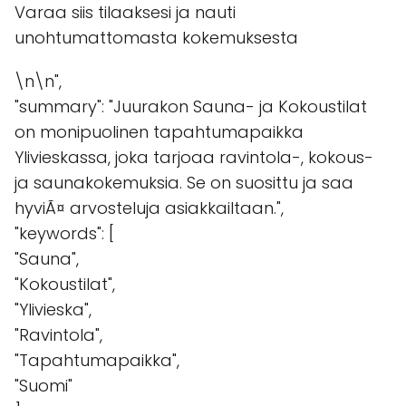
Varaa siis tilaaksesi ja nauti
unohtumattomasta kokemuksesta
\n\n",
"summary": "Juurakon Sauna- ja Kokoustilat
on monipuolinen tapahtumapaikka
Ylivieskassa, joka tarjoaa ravintola-, kokous-
ja saunakokemuksia. Se on suosittu ja saa
hyviÃ¤ arvosteluja asiakkailtaan.",
"keywords": [
"Sauna",
"Kokoustilat",
"Ylivieska",
"Ravintola",
"Tapahtumapaikka",
"Suomi"