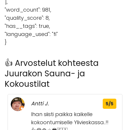
],
"word_count": 981,
"quality_score": 8,
"has__tags": true,
"language_used": "fi"
}
👍 Arvostelut kohteesta
Juurakon Sauna- ja
Kokoustilat
Antti J.
5/5
Ihan siisti paikka kaikelle
kokoontumiselle Ylivieskassa..!!