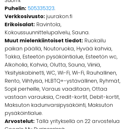
Suomi.
Puhelin:
505335323
.
Verkkosivusto:
juurakon.fi
Erikoisalat:
Ravintola,
Kokoussuunnittelupalvelu, Sauna.
Muut mielenkiintoiset tiedot:
Ruokailu
paikan päällä, Noutoruoka, Hyvää kahvia,
Takka, Esteetön pysäköintialue, Esteetön wc,
Alkoholia, Kahvia, Olutta, Sauna, Viiniä,
Yksityiskabinetti, WC, Wi-Fi, Wi-Fi, Rauhallinen,
Rento, Viihtyisä, HLBTQ+-ystävällinen, Ryhmät,
Sopii perheille, Varaus vaaditaan, Ottaa
vastaan varauksia, Credit-kortit, Debit-kortit,
Maksuton kadunvarsipysäköinti, Maksuton
pysäköintialue.
Arvostelut:
Tällä yrityksellä on 22 arvostelua