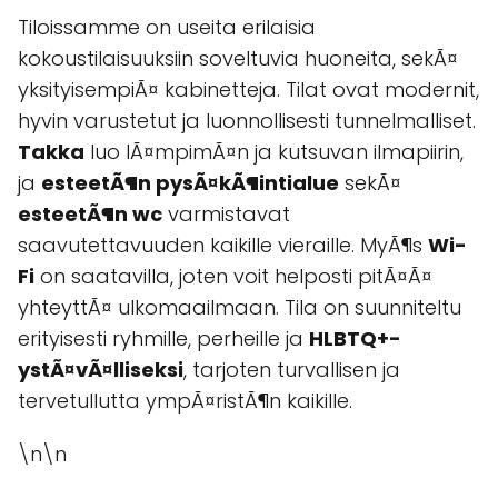
Tiloissamme on useita erilaisia
kokoustilaisuuksiin soveltuvia huoneita, sekÃ¤
yksityisempiÃ¤ kabinetteja. Tilat ovat modernit,
hyvin varustetut ja luonnollisesti tunnelmalliset.
Takka
luo lÃ¤mpimÃ¤n ja kutsuvan ilmapiirin,
ja
esteetÃ¶n pysÃ¤kÃ¶intialue
sekÃ¤
esteetÃ¶n wc
varmistavat
saavutettavuuden kaikille vieraille. MyÃ¶s
Wi-
Fi
on saatavilla, joten voit helposti pitÃ¤Ã¤
yhteyttÃ¤ ulkomaailmaan. Tila on suunniteltu
erityisesti ryhmille, perheille ja
HLBTQ+-
ystÃ¤vÃ¤lliseksi
, tarjoten turvallisen ja
tervetullutta ympÃ¤ristÃ¶n kaikille.
\n\n