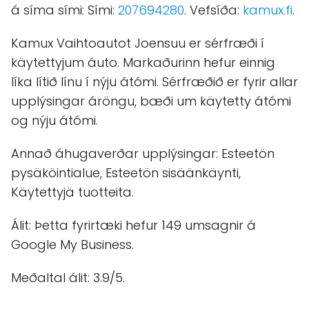
á síma sími: Sími:
207694280
. Vefsíða:
kamux.fi
.
Kamux Vaihtoautot Joensuu er sérfræði í
käytettyjum áuto. Markaðurinn hefur einnig
líka lítið línu í nýju átómi. Sérfræðið er fyrir allar
upplýsingar áröngu, bæði um käytetty átómi
og nýju átómi.
Annað áhugaverðar upplýsingar: Esteetön
pysäköintialue, Esteetön sisäänkäynti,
Käytettyjä tuotteita.
Álit: Þetta fyrirtæki hefur 149 umsagnir á
Google My Business.
Meðaltal álit: 3.9/5.