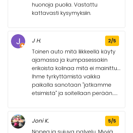
huonoja puolia. Vastattu
kattavasti kysymyksiin.
J H.
2/5
Toinen auto mitä liikkeellä käyty
ajamassa ja kumpasessakin
erikoista kolinaa mitä ei mainittu....
Ihme tyrkyttämistä vaikka
paikalla sanotaan "jatkamme
etsimistä" ja soitellaan perään......
Joni K.
5/5
Nopea ja sujuva palvelu. Myyjä