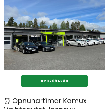
☎️207694280
⏰ Opnunartímar Kamux