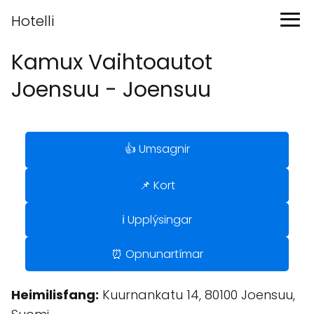
Hotelli
Kamux Vaihtoautot
Joensuu - Joensuu
👍 Umsagnir
📌 Kort
ℹ️ Upplýsingar
⏰ Opnunartímar
Heimilisfang:
Kuurnankatu 14, 80100 Joensuu,