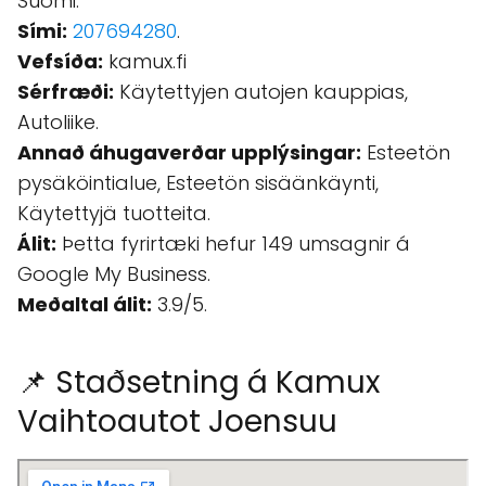
Suomi.
Sími:
207694280
.
Vefsíða:
kamux.fi
Sérfræði:
Käytettyjen autojen kauppias,
Autoliike.
Annað áhugaverðar upplýsingar:
Esteetön
pysäköintialue, Esteetön sisäänkäynti,
Käytettyjä tuotteita.
Álit:
Þetta fyrirtæki hefur 149 umsagnir á
Google My Business.
Meðaltal álit:
3.9/5.
📌 Staðsetning á Kamux
Vaihtoautot Joensuu