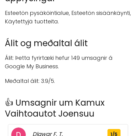
Esteetön pysäköintialue, Esteetön sisäänkäynti,
Käytettyjä tuotteita.
Álit og meðaltal álit
Álit: Þetta fyrirtæki hefur 149 umsagnir á
Google My Business.
Meðaltal álit: 3.9/5.
👍 Umsagnir um Kamux
Vaihtoautot Joensuu
Dlawar F. T.
1/5