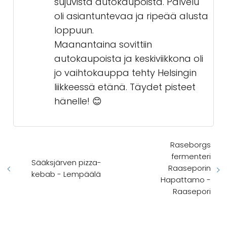
sujuvista autokaupoista. Palvelu
oli asiantuntevaa ja ripeää alusta
loppuun.
Maanantaina sovittiin
autokaupoista ja keskiviikkona oli
jo vaihtokauppa tehty Helsingin
liikkeessä etänä. Täydet pisteet
hänelle! 😊
Raseborgs
fermenteri
Sääksjärven pizza-
Raaseporin
kebab - Lempäälä
Hapattamo -
Raasepori