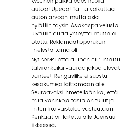
kyseinen paikka edes huolla
autoja! Upeaa! Tämä vaikuttaa
auton arvoon, mutta asia
hylättiin täysin. Asiakaspalvelusta
luvattiin ottaa yhteyttä, mutta ei
otettu. Reklamaatioporukan
mielestä tämä oli
Nyt selvisi, että autoon oli runtattu
talvirenkaiksi väärää jakoa olevat
vanteet. Rengasliike ei suostu
kesäkumeja laittamaan alle.
Seuraavaksi ihmetellään kai, että
mitä vahinkoja tästä on tullut ja
miten liike väistelee vastuutaan.
Renkaat on laitettu alle Joensuun
liikkeessä.