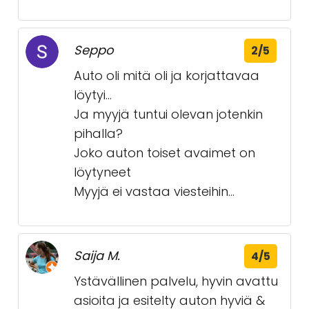
Seppo
2/5
Auto oli mitä oli ja korjattavaa
löytyi...
Ja myyjä tuntui olevan jotenkin
pihalla?
Joko auton toiset avaimet on
löytyneet
Myyjä ei vastaa viesteihin...
Saija M.
4/5
Ystävällinen palvelu, hyvin avattu
asioita ja esitelty auton hyviä &