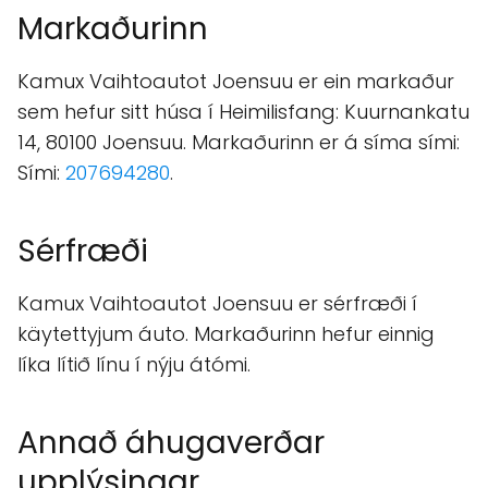
Markaðurinn
Kamux Vaihtoautot Joensuu er ein markaður
sem hefur sitt húsa í Heimilisfang: Kuurnankatu
14, 80100 Joensuu. Markaðurinn er á síma sími:
Sími:
207694280
.
Sérfræði
Kamux Vaihtoautot Joensuu er sérfræði í
käytettyjum áuto. Markaðurinn hefur einnig
líka lítið línu í nýju átómi.
Annað áhugaverðar
upplýsingar