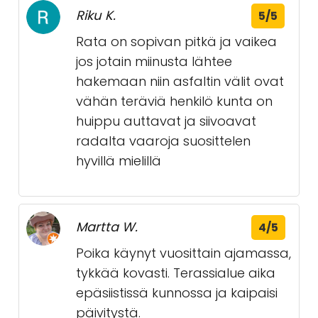
Riku K.
5/5
Rata on sopivan pitkä ja vaikea
jos jotain miinusta lähtee
hakemaan niin asfaltin välit ovat
vähän teräviä henkilö kunta on
huippu auttavat ja siivoavat
radalta vaaroja suosittelen
hyvillä mielillä
Martta W.
4/5
Poika käynyt vuosittain ajamassa,
tykkää kovasti. Terassialue aika
epäsiistissä kunnossa ja kaipaisi
päivitystä.