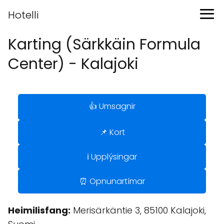
Hotelli
Karting (Särkkäin Formula
Center) - Kalajoki
👍 Umsagnir
📌 Kort
ℹ️ Upplýsingar
⏰ Opnunartímar
Heimilisfang:
Merisärkäntie 3, 85100 Kalajoki,