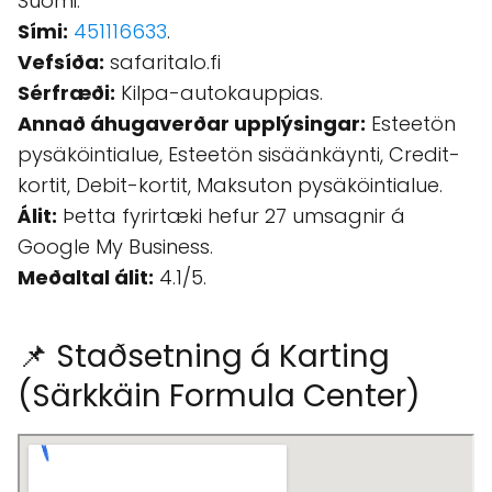
Suomi.
Sími:
451116633
.
Vefsíða:
safaritalo.fi
Sérfræði:
Kilpa-autokauppias.
Annað áhugaverðar upplýsingar:
Esteetön
pysäköintialue, Esteetön sisäänkäynti, Credit-
kortit, Debit-kortit, Maksuton pysäköintialue.
Álit:
Þetta fyrirtæki hefur 27 umsagnir á
Google My Business.
Meðaltal álit:
4.1/5.
📌 Staðsetning á Karting
(Särkkäin Formula Center)