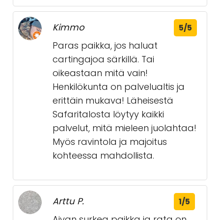
Kimmo
5/5
Paras paikka, jos haluat
cartingajoa särkillä. Tai
oikeastaan mitä vain!
Henkilökunta on palvelualtis ja
erittäin mukava! Läheisestä
Safaritalosta löytyy kaikki
palvelut, mitä mieleen juolahtaa!
Myös ravintola ja majoitus
kohteessa mahdollista.
Arttu P.
1/5
Aivan surkea paikka ja rata on