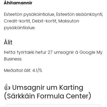
Áhitamannir
Esteetön pysäköintialue, Esteetön sisäänkäynti,
Credit-kortit, Debit-kortit, Maksuton
pysäköintialue.
Álit
Þetta fyrirtæki hefur 27 umsagnir á Google My
Business.
Meðaltal álit: 4.1/5.
👍 Umsagnir um Karting
(Särkkäin Formula Center)