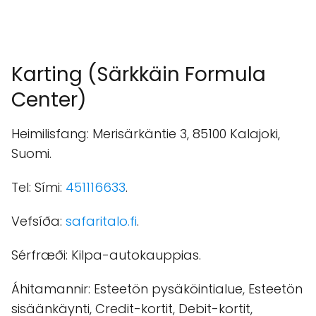
Karting (Särkkäin Formula
Center)
Heimilisfang: Merisärkäntie 3, 85100 Kalajoki,
Suomi.
Tel: Sími:
451116633
.
Vefsíða:
safaritalo.fi
.
Sérfræði: Kilpa-autokauppias.
Áhitamannir: Esteetön pysäköintialue, Esteetön
sisäänkäynti, Credit-kortit, Debit-kortit,