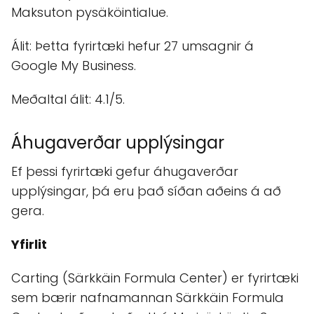
Maksuton pysäköintialue.
Álit: Þetta fyrirtæki hefur 27 umsagnir á
Google My Business.
Meðaltal álit: 4.1/5.
Áhugaverðar upplýsingar
Ef þessi fyrirtæki gefur áhugaverðar
upplýsingar, þá eru það síðan aðeins á að
gera.
Yfirlit
Carting (Särkkäin Formula Center) er fyrirtæki
sem bærir nafnamannan Särkkäin Formula