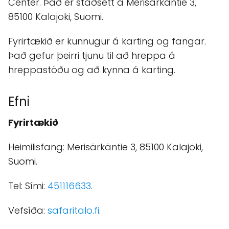
Center. Það er staðsett á Merisärkäntie 3,
85100 Kalajoki, Suomi.
Fyrirtækið er kunnugur á karting og fangar.
Það gefur þeirri tjunu til að hreppa á
hreppastöðu og að kynna á karting.
Efni
Fyrirtækið
Heimilisfang: Merisärkäntie 3, 85100 Kalajoki,
Suomi.
Tel: Sími:
451116633
.
Vefsíða:
safaritalo.fi
.