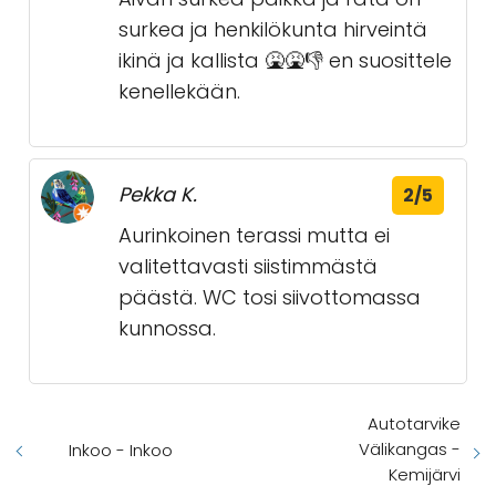
surkea ja henkilökunta hirveintä
ikinä ja kallista 🤮🤮👎 en suosittele
kenellekään.
Pekka K.
2/5
Aurinkoinen terassi mutta ei
valitettavasti siistimmästä
päästä. WC tosi siivottomassa
kunnossa.
Autotarvike
Välikangas -
Inkoo - Inkoo
Kemijärvi