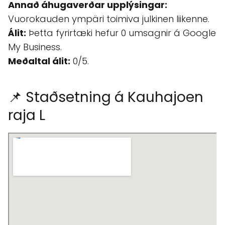
Annað áhugaverðar upplýsingar:
Vuorokauden ympäri toimiva julkinen liikenne.
Álit:
Þetta fyrirtæki hefur 0 umsagnir á Google
My Business.
Meðaltal álit:
0/5.
📌 Staðsetning á Kauhajoen
raja L