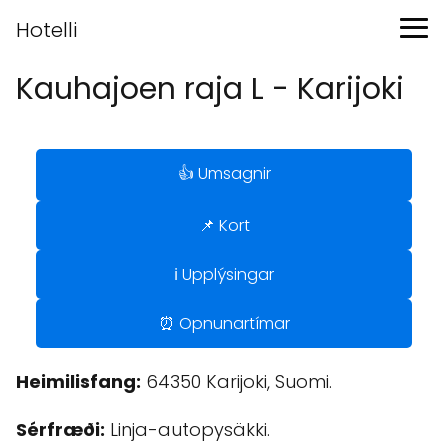
Hotelli
Kauhajoen raja L - Karijoki
👍 Umsagnir
📌 Kort
ℹ️ Upplýsingar
⏰ Opnunartímar
Heimilisfang:
64350 Karijoki, Suomi.
Sérfræði:
Linja-autopysäkki.