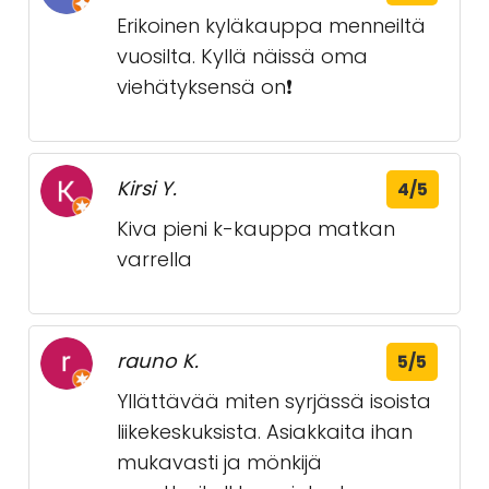
Erikoinen kyläkauppa menneiltä
vuosilta. Kyllä näissä oma
viehätyksensä on❗️
Kirsi Y.
4/5
Kiva pieni k-kauppa matkan
varrella
rauno K.
5/5
Yllättävää miten syrjässä isoista
liikekeskuksista. Asiakkaita ihan
mukavasti ja mönkijä