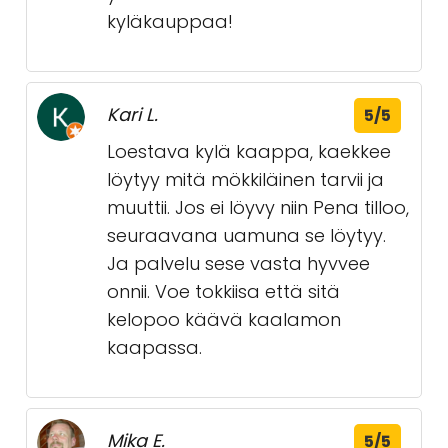
kyläkauppaa!
Kari L.
5/5
Loestava kylä kaappa, kaekkee
löytyy mitä mökkiläinen tarvii ja
muuttii. Jos ei löyvy niin Pena tilloo,
seuraavana uamuna se löytyy.
Ja palvelu sese vasta hyvvee
onnii. Voe tokkiisa että sitä
kelopoo käävä kaalamon
kaapassa.
Mika E.
5/5