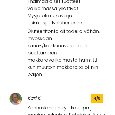
Thaimaalaiset tuotteet
valikoimassa yllättivät.
Myyjä oli mukava ja
asiakaspalveluhenkinen.
Gluteenitonta oli todella vähän,
myöskään
kana-/kalkkunaversioiden
puuttuminen
makkaravalikoimasta harmitti
kun muutoin makkaroita oli niin
paljon.
Kari K.
4/5
Konnuslahden kyläkauppa ja
monipalvelupiste. Kahviokin löytyy