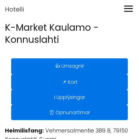
Hotelli
K-Market Kaulamo -
Konnuslahti
👍 Umsagnir
📌 Kort
ℹ️ Upplýsingar
⏰ Opnunartímar
Heimilisfang:
Vehmersalmentie 389 B, 79150