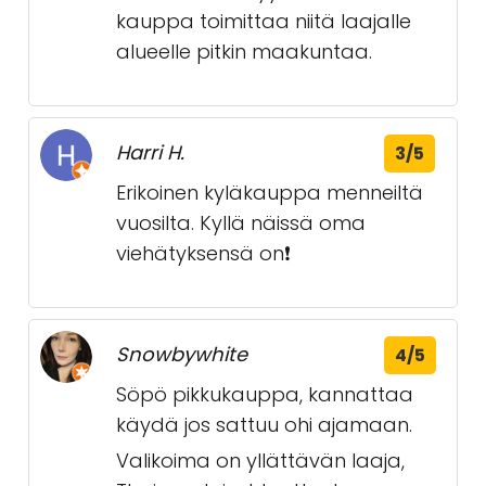
kauppa toimittaa niitä laajalle
alueelle pitkin maakuntaa.
Harri H.
3/5
Erikoinen kyläkauppa menneiltä
vuosilta. Kyllä näissä oma
viehätyksensä on❗️
Snowbywhite
4/5
Söpö pikkukauppa, kannattaa
käydä jos sattuu ohi ajamaan.
Valikoima on yllättävän laaja,