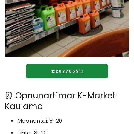
☎️207705511
⏰ Opnunartímar K-Market
Kaulamo
Maanantai: 8–20
Tiistai: 8–20