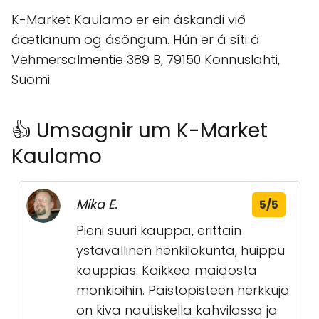
K-Market Kaulamo er ein áskandi við
áætlanum og ásöngum. Hún er á síti á
Vehmersalmentie 389 B, 79150 Konnuslahti,
Suomi.
👍 Umsagnir um K-Market
Kaulamo
Mika E.
5/5
Pieni suuri kauppa, erittäin
ystävällinen henkilökunta, huippu
kauppias. Kaikkea maidosta
mönkiöihin. Paistopisteen herkkuja
on kiva nautiskella kahvilassa ja