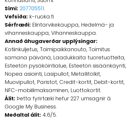
Konnuslahti, Suomi.
Sími:
207705511
.
Vefsíða:
k-ruoka.fi
Sérfræði:
Elintarvikekauppa, Hedelmä- ja
vihanneskauppa, Vihanneskauppa.
Annað áhugaverðar upplýsingar:
Kotiinkuljetus, Toimipaikkanouto, Toimitus
samana päivänä, Laadukkaita tuoretuotteita,
Esteetön pysäköintialue, Esteetön sisäänkäynti,
Nopea asiointi, Lasipullot, Metallitölkit,
Muovipullot, Paristot, Credit-kortit, Debit-kortit,
NFC-mobiilimaksaminen, Luottokortit.
Álit:
Þetta fyrirtæki hefur 227 umsagnir á
Google My Business.
Meðaltal álit:
4.6/5.