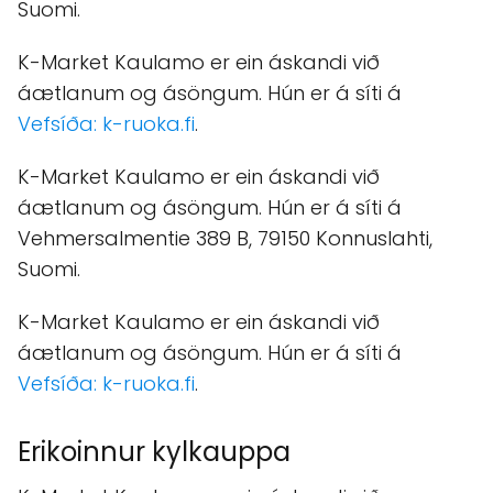
Suomi.
K-Market Kaulamo er ein áskandi við
áætlanum og ásöngum. Hún er á síti á
Vefsíða: k-ruoka.fi
.
K-Market Kaulamo er ein áskandi við
áætlanum og ásöngum. Hún er á síti á
Vehmersalmentie 389 B, 79150 Konnuslahti,
Suomi.
K-Market Kaulamo er ein áskandi við
áætlanum og ásöngum. Hún er á síti á
Vefsíða: k-ruoka.fi
.
Erikoinnur kylkauppa