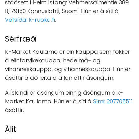
staðsett í Heimilisfang: Vehmersalmentie 389
B, 79150 Konnuslahti, Suomi. Hún er á síti á
Vefsíða: k-ruoka.fi
.
Sérfræði
K-Market Kaulamo er ein kauppa sem fokker
á elintarvikekauppa, hedelmá- og
vihanneskauppa, og vihanneskauppa. Hún er
ásóttir á að leita á allan eftir ásöngum.
Á Íslandi er ásöngum einnig ásöngum á k-
Market Kaulamo. Hún er á síti á
Sími: 207705511
ásóttir.
Álit