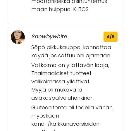
moottorikelkka asintuntemus
maan huippua. KIITOS
Snowbywhite
4/5
Söpö pikkukauppa, kannattaa
käydä jos sattuu ohi ajamaan.
Valikoima on yllättävän laaja,
Thaimaalaiset tuotteet
valikoimassa yllättivät.
Myyjä oli mukava ja
asiakaspalveluhenkinen.
Gluteenitonta oli todella vähän,
myöskään
kana-/kalkkunaversioiden