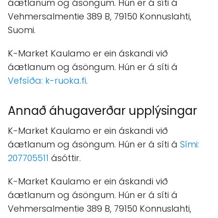
áætlanum og ásöngum. Hún er á síti á
Vehmersalmentie 389 B, 79150 Konnuslahti,
Suomi.
K-Market Kaulamo er ein áskandi við
áætlanum og ásöngum. Hún er á síti á
Vefsíða: k-ruoka.fi
.
Annað áhugaverðar upplýsingar
K-Market Kaulamo er ein áskandi við
áætlanum og ásöngum. Hún er á síti á
Sími:
207705511
ásóttir.
K-Market Kaulamo er ein áskandi við
áætlanum og ásöngum. Hún er á síti á
Vehmersalmentie 389 B, 79150 Konnuslahti,