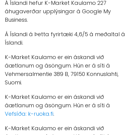
Á Íslandi hefur K-Market Kaulamo 227
áhugaverðar upplýsingar á Google My
Business.
Á Íslandi á Þetta fyrirtæki 4,6/5 á meðaltal á
Íslandi.
K-Market Kaulamo er ein áskandi við
áætlanum og ásöngum. Hún er á síti á
Vehmersalmentie 389 B, 79150 Konnuslahti,
Suomi.
K-Market Kaulamo er ein áskandi við
áætlanum og ásöngum. Hún er á síti á
Vefsíða: k-ruoka.fi
.
K-Market Kaulamo er ein áskandi við