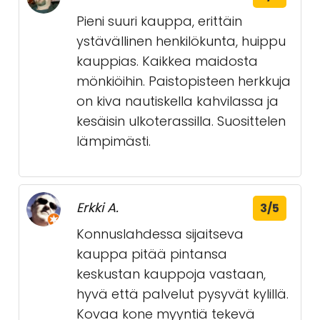
Pieni suuri kauppa, erittäin
ystävällinen henkilökunta, huippu
kauppias. Kaikkea maidosta
mönkiöihin. Paistopisteen herkkuja
on kiva nautiskella kahvilassa ja
kesäisin ulkoterassilla. Suosittelen
lämpimästi.
Erkki A.
3/5
Konnuslahdessa sijaitseva
kauppa pitää pintansa
keskustan kauppoja vastaan,
hyvä että palvelut pysyvät kylillä.
Kovaa kone myyntiä tekevä