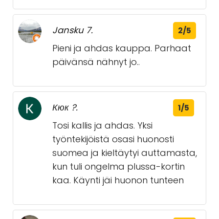
Jansku 7.
2/5
Pieni ja ahdas kauppa. Parhaat
päivänsä nähnyt jo..
Кюк ?.
1/5
Tosi kallis ja ahdas. Yksi
työntekijöistä osasi huonosti
suomea ja kieltäytyi auttamasta,
kun tuli ongelma plussa-kortin
kaa. Käynti jäi huonon tunteen