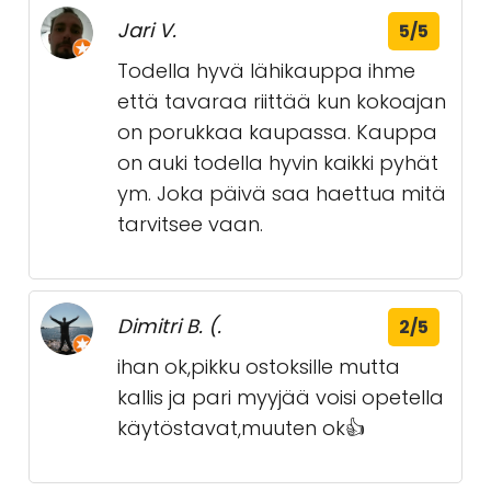
Jari V.
5/5
Todella hyvä lähikauppa ihme
että tavaraa riittää kun kokoajan
on porukkaa kaupassa. Kauppa
on auki todella hyvin kaikki pyhät
ym. Joka päivä saa haettua mitä
tarvitsee vaan.
Dimitri B. (.
2/5
ihan ok,pikku ostoksille mutta
kallis ja pari myyjää voisi opetella
käytöstavat,muuten ok👍