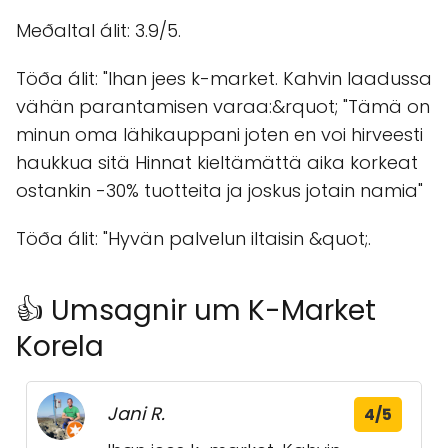
Meðaltal álit: 3.9/5.
Töða álit: "Ihan jees k-market. Kahvin laadussa
vähän parantamisen varaa:&rquot; "Tämä on
minun oma lähikauppani joten en voi hirveesti
haukkua sitä Hinnat kieltämättä aika korkeat
ostankin -30% tuotteita ja joskus jotain namia"
Töða álit: "Hyvän palvelun iltaisin &quot;.
👍 Umsagnir um K-Market
Korela
Jani R.
4/5