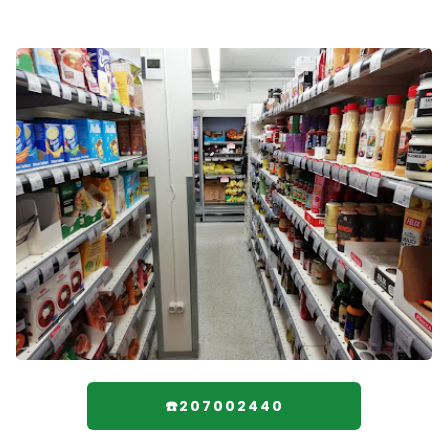
☎️207002440