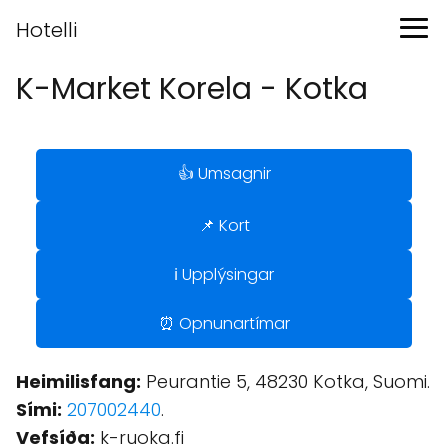
Hotelli
K-Market Korela - Kotka
👍 Umsagnir
📌 Kort
ℹ️ Upplýsingar
⏰ Opnunartímar
Heimilisfang:
Peurantie 5, 48230 Kotka, Suomi.
Sími:
207002440
.
Vefsíða:
k-ruoka.fi