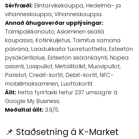
Sérfræði:
Elintarvikekauppa, Hedelmä- ja
vihanneskauppa, Vihanneskauppa.
Annað áhugaverðar upplýsingar:
Toimipaikkanouto, Asioiminen sisällä
kaupassa, Kotiinkuljetus, Toimitus samana
päivänä, Laadukkaita tuoretuotteita, Esteetön
pysäköintialue, Esteetön sisäänkäynti, Nopea
asiointi, Lasipullot, Metallitölkit, Muovipullot,
Paristot, Credit-kortit, Debit-kortit, NFC-
mobiilimaksaminen, Luottokortit.
Álit:
Þetta fyrirtæki hefur 237 umsagnir á
Google My Business.
Meðaltal álit:
3.9/5.
📌 Staðsetning á K-Market