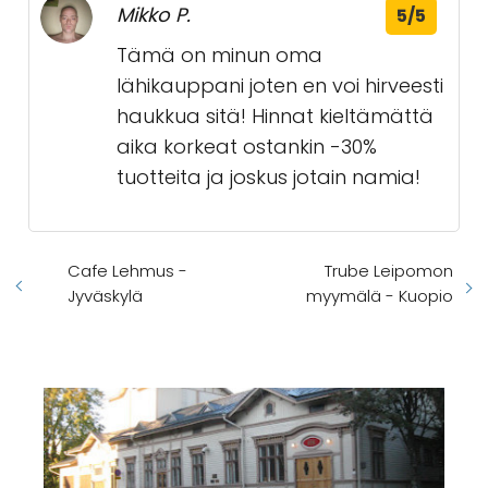
Mikko P.
5/5
Tämä on minun oma
lähikauppani joten en voi hirveesti
haukkua sitä! Hinnat kieltämättä
aika korkeat ostankin -30%
tuotteita ja joskus jotain namia!
Cafe Lehmus -
Trube Leipomon
Jyväskylä
myymälä - Kuopio