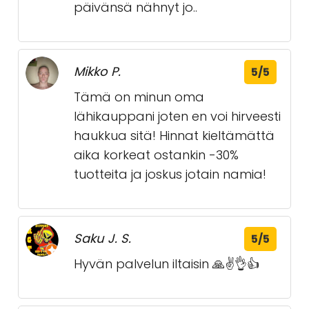
päivänsä nähnyt jo..
Mikko P.
5/5
Tämä on minun oma
lähikauppani joten en voi hirveesti
haukkua sitä! Hinnat kieltämättä
aika korkeat ostankin -30%
tuotteita ja joskus jotain namia!
Saku J. S.
5/5
Hyvän palvelun iltaisin 🙏✌👌👍