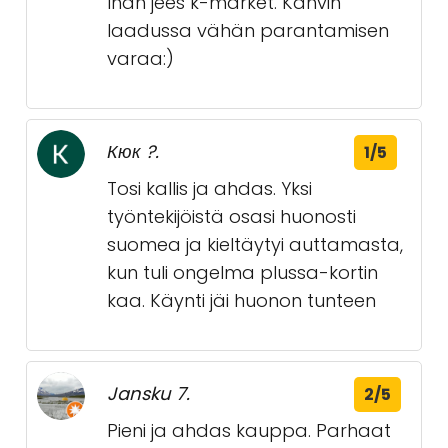
Ihan jees k-market. Kahvin
laadussa vähän parantamisen
varaa:)
Кюк ?.
1/5
Tosi kallis ja ahdas. Yksi
työntekijöistä osasi huonosti
suomea ja kieltäytyi auttamasta,
kun tuli ongelma plussa-kortin
kaa. Käynti jäi huonon tunteen
Jansku 7.
2/5
Pieni ja ahdas kauppa. Parhaat