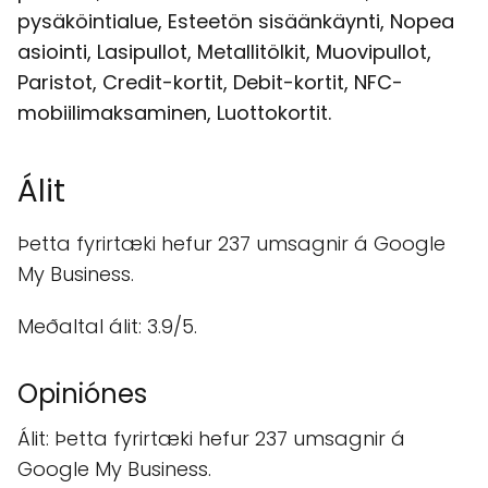
pysäköintialue, Esteetön sisäänkäynti, Nopea
asiointi, Lasipullot, Metallitölkit, Muovipullot,
Paristot, Credit-kortit, Debit-kortit, NFC-
mobiilimaksaminen, Luottokortit.
Álit
Þetta fyrirtæki hefur 237 umsagnir á Google
My Business.
Meðaltal álit: 3.9/5.
Opiniónes
Álit: Þetta fyrirtæki hefur 237 umsagnir á
Google My Business.