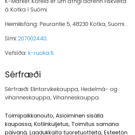
K-Market Korela er um áfngi áðrenn Fiskveita
á Kotka í Suómi.
Heimilisfang: Peurantie 5, 48230 Kotka, Suomi.
Sími:
207002440
.
Vefsíða:
k-ruoka.fi
.
Sérfræði
Sérfræði: Elintarvikekauppa, Hedelmá- og
vihanneskauppa, Vihanneskauppa.
Toimipaikkanouto, Asioiminen sisällä
kaupassa, Kotiinkuljetus, Toimitus samana
päivänä, Laadukkaita tuoretuotteita, Esteetön