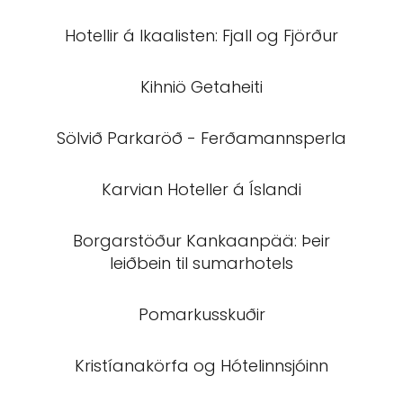
Hotellir á Ikaalisten: Fjall og Fjörður
Kihniö Getaheiti
Sölvið Parkaröð - Ferðamannsperla
Karvian Hoteller á Íslandi
Borgarstöður Kankaanpää: Þeir
leiðbein til sumarhotels
Pomarkusskuðir
Kristíanakörfa og Hótelinnsjóinn