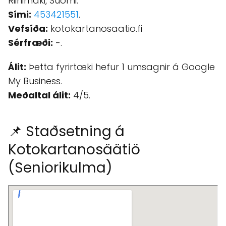
Riihimäki, Suomi.
Sími:
453421551
.
Vefsíða:
kotokartanosaatio.fi
Sérfræði:
-.
Álit:
Þetta fyrirtæki hefur 1 umsagnir á Google
My Business.
Meðaltal álit:
4/5.
📌 Staðsetning á
Kotokartanosäätiö
(Seniorikulma)