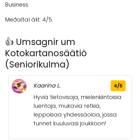
Business.
Meðaltal álit: 4/5.
👍 Umsagnir um
Kotokartanosäätiö
(Seniorikulma)
Kaarina L.
4/5
Hyviä tietovisoja, mielenkiintoisia
luentoja, mukavia retkiä,
leppoisaa yhdessäoloa, jossa
tunnet kuuluvasi joukkoon!