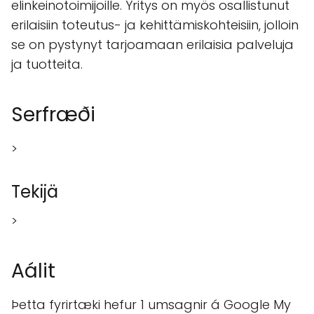
elinkeinotoimijoille. Yritys on myös osallistunut
erilaisiin toteutus- ja kehittämiskohteisiin, jolloin
se on pystynyt tarjoamaan erilaisia palveluja
ja tuotteita.
Serfræði
>
Tekijä
>
Aálit
Þetta fyrirtæki hefur 1 umsagnir á Google My