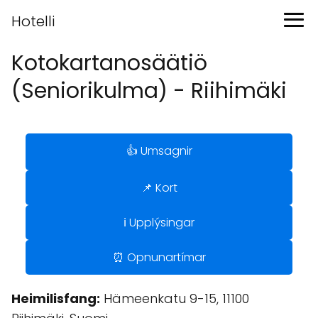
Hotelli
Kotokartanosäätiö
(Seniorikulma) - Riihimäki
👍 Umsagnir
📌 Kort
ℹ️ Upplýsingar
⏰ Opnunartímar
Heimilisfang:
Hämeenkatu 9-15, 11100