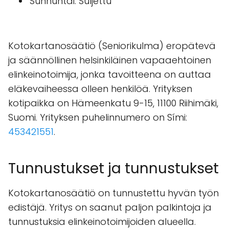
Sunnuntai: Suljettu
Kotokartanosäätiö (Seniorikulma) eropätevä
ja säännöllinen helsinkiläinen vapaaehtoinen
elinkeinotoimija, jonka tavoitteena on auttaa
eläkevaiheessa olleen henkilöä. Yrityksen
kotipaikka on Hämeenkatu 9-15, 11100 Riihimäki,
Suomi. Yrityksen puhelinnumero on Sími:
453421551
.
Tunnustukset ja tunnustukset
Kotokartanosäätiö on tunnustettu hyvän työn
edistäjä. Yritys on saanut paljon palkintoja ja
tunnustuksia elinkeinotoimijoiden alueella.