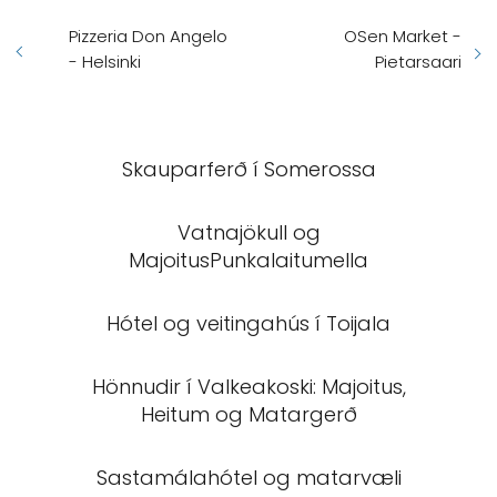
Pizzeria Don Angelo
OSen Market -
- Helsinki
Pietarsaari
Skauparferð í Somerossa
Vatnajökull og
MajoitusPunkalaitumella
Hótel og veitingahús í Toijala
Hönnudir í Valkeakoski: Majoitus,
Heitum og Matargerð
Sastamálahótel og matarvæli