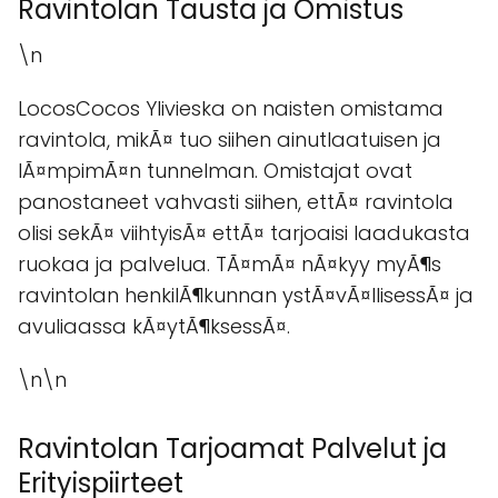
Ravintolan Tausta ja Omistus
\n
LocosCocos Ylivieska on naisten omistama
ravintola, mikÃ¤ tuo siihen ainutlaatuisen ja
lÃ¤mpimÃ¤n tunnelman. Omistajat ovat
panostaneet vahvasti siihen, ettÃ¤ ravintola
olisi sekÃ¤ viihtyisÃ¤ ettÃ¤ tarjoaisi laadukasta
ruokaa ja palvelua. TÃ¤mÃ¤ nÃ¤kyy myÃ¶s
ravintolan henkilÃ¶kunnan ystÃ¤vÃ¤llisessÃ¤ ja
avuliaassa kÃ¤ytÃ¶ksessÃ¤.
\n\n
Ravintolan Tarjoamat Palvelut ja
Erityispiirteet