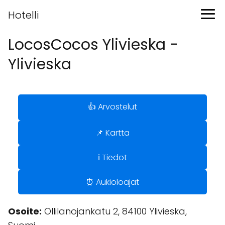
Hotelli
LocosCocos Ylivieska -
Ylivieska
👍 Arvostelut
📌 Kartta
ℹ️ Tiedot
⏰ Aukioloajat
Osoite:
Ollilanojankatu 2, 84100 Ylivieska,