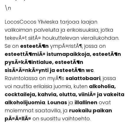
\n
LocosCocos Ylivieska tarjoaa laajan
valikoiman palveluita ja erikoisuuksia, jotka
tekevÃ¤t siitÃ¤ houkuttelevan vierailukohdan.
Se on
esteetÃ¶n
ympÃ¤ristÃ¶, jossa on
esteettÃ¶miÃ¤ istumapaikkoja, esteetÃ¶n
pysÃ¤kÃ¶intialue, esteetÃ¶n
sisÃ¤Ã¤nkÃ¤ynti ja esteetÃ¶n wc
.
Ravintolassa on myÃ¶s
salattobaari
, jossa
voi nauttia erilaisia juomia, kuten
alkoholia,
cocktaileja, kahvia, olutta, viiniÃ¤ ja vakeita
alkoholijuomia
.
Lounas
ja
illallinen
ovat
molemmat saatavilla, ja
ruokailu paikan
pÃ¤Ã¤llÃ¤
on suosittu vaihtoehto.