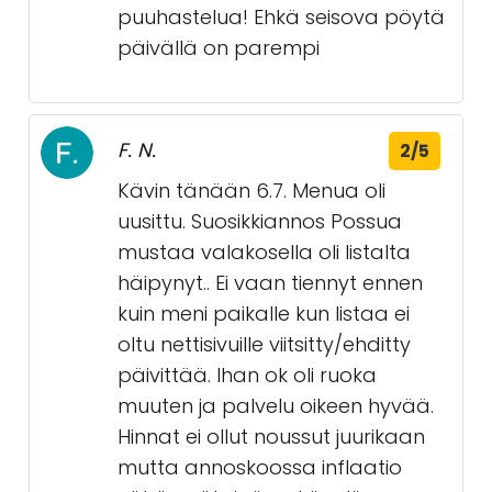
puuhastelua! Ehkä seisova pöytä
päivällä on parempi
F. N.
2/5
Kävin tänään 6.7. Menua oli
uusittu. Suosikkiannos Possua
mustaa valakosella oli listalta
häipynyt.. Ei vaan tiennyt ennen
kuin meni paikalle kun listaa ei
oltu nettisivuille viitsitty/ehditty
päivittää. Ihan ok oli ruoka
muuten ja palvelu oikeen hyvää.
Hinnat ei ollut noussut juurikaan
mutta annoskoossa inflaatio