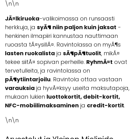
\n\n
JÃ¤lkiruoka
-valikoimassa on runsaasti
herkkuja, ja
syÃ¶ niin paljon kuin jaksat
-
henkinen ilmapiiri kannustaa nauttimaan
ruoasta tÃ¤ysillÃ¤. Ravintolassa on myÃ¶s
lasten ruokalista
ja
sÃ¶pÃ¶tuolit
, mikÃ¤
tekee siitÃ¤ sopivan perheille.
RyhmÃ¤t
ovat
tervetulleita, ja ravintolassa on
pÃ¶ytiintarjoilu
. Ravintola ottaa vastaan
varauksia
ja hyvÃ¤ksyy useita maksutapoja,
mukaan lukien
luottokortit, debit-kortit,
NFC-mobiilimaksaminen
ja
credit-kortit
.
\n\n