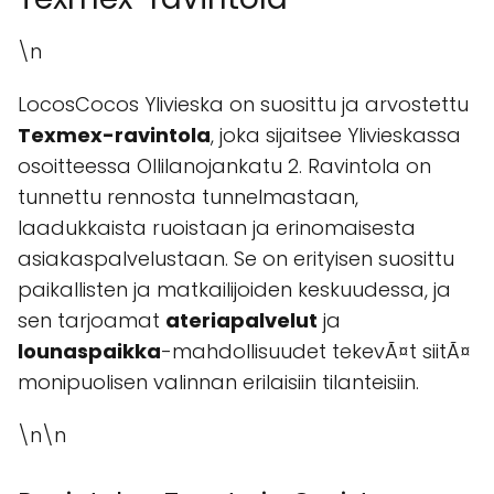
\n
LocosCocos Ylivieska on suosittu ja arvostettu
Texmex-ravintola
, joka sijaitsee Ylivieskassa
osoitteessa Ollilanojankatu 2. Ravintola on
tunnettu rennosta tunnelmastaan,
laadukkaista ruoistaan ja erinomaisesta
asiakaspalvelustaan. Se on erityisen suosittu
paikallisten ja matkailijoiden keskuudessa, ja
sen tarjoamat
ateriapalvelut
ja
lounaspaikka
-mahdollisuudet tekevÃ¤t siitÃ¤
monipuolisen valinnan erilaisiin tilanteisiin.
\n\n