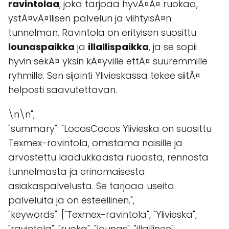
ravintolaa
, joka tarjoaa hyvÃ¤Ã¤ ruokaa,
ystÃ¤vÃ¤llisen palvelun ja viihtyisÃ¤n
tunnelman. Ravintola on erityisen suosittu
lounaspaikka
ja
illallispaikka
, ja se sopii
hyvin sekÃ¤ yksin kÃ¤yville ettÃ¤ suuremmille
ryhmille. Sen sijainti Ylivieskassa tekee siitÃ¤
helposti saavutettavan.
\n\n",
"summary": "LocosCocos Ylivieska on suosittu
Texmex-ravintola, omistama naisille ja
arvostettu laadukkaasta ruoasta, rennosta
tunnelmasta ja erinomaisesta
asiakaspalvelusta. Se tarjoaa useita
palveluita ja on esteellinen.",
"keywords": ["Texmex-ravintola", "Ylivieska",
"ravintola", "ruoka", "lounas", "illallinen",