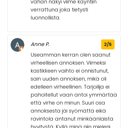
vähän näkyi viime käyntiin
verrattuna joka tietysti
luonnollista.
Anne P.
2/5
Useamman kerran olen saanut
virheellisen annoksen. Viimeksi
kastikkeen vaihto ei onnistunut,
sain uuden annoksen, mikä oli
edelleen virheellinen. Tarjoilija ei
pahoitellut vaan antoi ymmärtää
että virhe on minun. Suuri osa
annoksesta jäi syömättä eikä
ravintola antanut minkäänlaista
hyvitystä. Kyllä minä niin mieleni