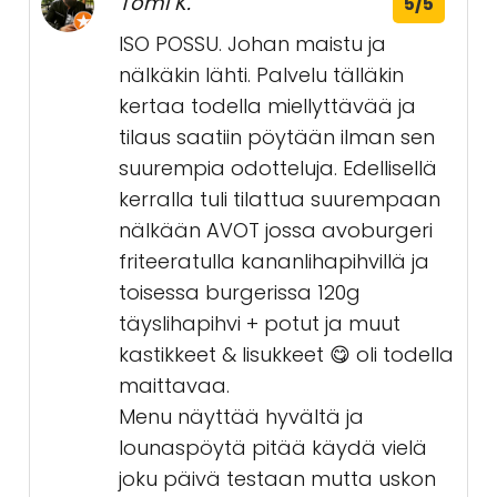
Tomi K.
5/5
ISO POSSU. Johan maistu ja
nälkäkin lähti. Palvelu tälläkin
kertaa todella miellyttävää ja
tilaus saatiin pöytään ilman sen
suurempia odotteluja. Edellisellä
kerralla tuli tilattua suurempaan
nälkään AVOT jossa avoburgeri
friteeratulla kananlihapihvillä ja
toisessa burgerissa 120g
täyslihapihvi + potut ja muut
kastikkeet & lisukkeet 😋 oli todella
maittavaa.
Menu näyttää hyvältä ja
lounaspöytä pitää käydä vielä
joku päivä testaan mutta uskon