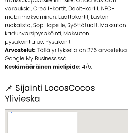
transsukupuolisille ihmisille, Ottaa vastaan
varauksia, Credit-kortit, Debit-kortit, NFC-
mobiilimaksaminen, Luottokortit, Lasten
ruokalista, Sopii lapsille, Syöttötuolit, Maksuton
kadunvarsipysäköinti, Maksuton
pysäköintialue, Pysäköinti.
Arvostelut:
Tällä yrityksellä on 276 arvostelua
Google My Businessissä.
Keskimääräinen mielipide:
4/5.
📌 Sijainti LocosCocos
Ylivieska