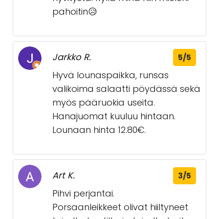
pahoitin😥
Jarkko R.
5/5
Hyvä lounaspaikka, runsas
valikoima salaatti pöydässä sekä
myös pääruokia useita.
Hanajuomat kuuluu hintaan.
Lounaan hinta 12.80€.
Art K.
3/5
Pihvi perjantai.
Porsaanleikkeet olivat hiiltyneet