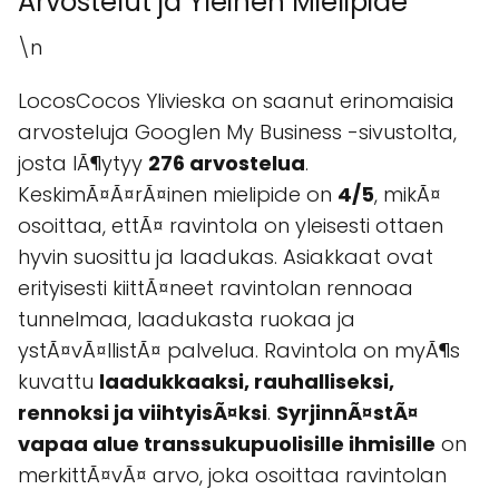
Arvostelut ja Yleinen Mielipide
\n
LocosCocos Ylivieska on saanut erinomaisia
arvosteluja Googlen My Business -sivustolta,
josta lÃ¶ytyy
276 arvostelua
.
KeskimÃ¤Ã¤rÃ¤inen mielipide on
4/5
, mikÃ¤
osoittaa, ettÃ¤ ravintola on yleisesti ottaen
hyvin suosittu ja laadukas. Asiakkaat ovat
erityisesti kiittÃ¤neet ravintolan rennoaa
tunnelmaa, laadukasta ruokaa ja
ystÃ¤vÃ¤llistÃ¤ palvelua. Ravintola on myÃ¶s
kuvattu
laadukkaaksi, rauhalliseksi,
rennoksi ja viihtyisÃ¤ksi
.
SyrjinnÃ¤stÃ¤
vapaa alue transsukupuolisille ihmisille
on
merkittÃ¤vÃ¤ arvo, joka osoittaa ravintolan