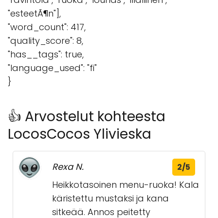
"esteetÃ¶n"],
"word_count": 417,
"quality_score": 8,
"has__tags": true,
"language_used": "fi"
}
👍 Arvostelut kohteesta
LocosCocos Ylivieska
Rexa N.
2/5
Heikkotasoinen menu-ruoka! Kala
käristettu mustaksi ja kana
sitkeää. Annos peitetty