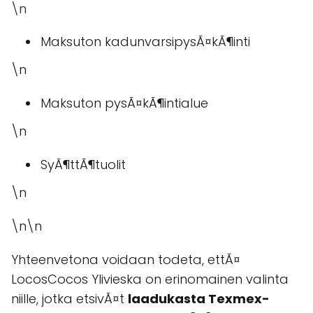
\n
Maksuton kadunvarsipysÃ¤kÃ¶inti
\n
Maksuton pysÃ¤kÃ¶intialue
\n
SyÃ¶ttÃ¶tuolit
\n
\n\n
Yhteenvetona voidaan todeta, ettÃ¤
LocosCocos Ylivieska on erinomainen valinta
niille, jotka etsivÃ¤t
laadukasta Texmex-