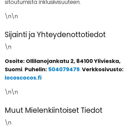
sitoutumista inklusiivisuuteen.
\n\n
Sijainti ja Yhteydenottotiedot
\n
Osoite: Ollilanojankatu 2, 84100 Ylivieska,
Suomi
.
Puhelin:
504079479
.
Verkkosivusto:
locoscocos.fi
\n\n
Muut Mielenkiintoiset Tiedot
\n