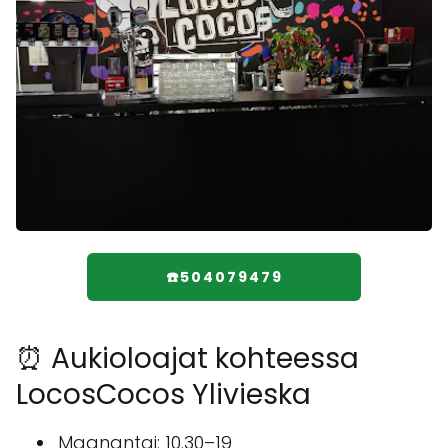
☎️504079479
⏰ Aukioloajat kohteessa
LocosCocos Ylivieska
Maanantai: 10.30–19