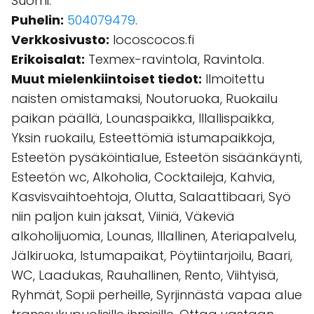
Suomi.
Puhelin:
504079479
.
Verkkosivusto:
locoscocos.fi
Erikoisalat:
Texmex-ravintola, Ravintola.
Muut mielenkiintoiset tiedot:
Ilmoitettu
naisten omistamaksi, Noutoruoka, Ruokailu
paikan päällä, Lounaspaikka, Illallispaikka,
Yksin ruokailu, Esteettömiä istumapaikkoja,
Esteetön pysäköintialue, Esteetön sisäänkäynti,
Esteetön wc, Alkoholia, Cocktaileja, Kahvia,
Kasvisvaihtoehtoja, Olutta, Salaattibaari, Syö
niin paljon kuin jaksat, Viiniä, Väkeviä
alkoholijuomia, Lounas, Illallinen, Ateriapalvelu,
Jälkiruoka, Istumapaikat, Pöytiintarjoilu, Baari,
WC, Laadukas, Rauhallinen, Rento, Viihtyisä,
Ryhmät, Sopii perheille, Syrjinnästä vapaa alue