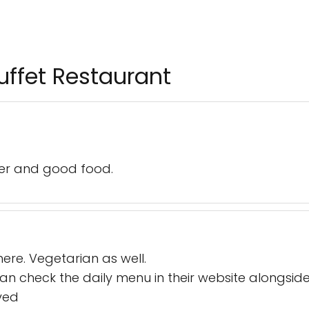
ffet Restaurant
per and good food.
here. Vegetarian as well.
 can check the daily menu in their website alongsid
ved