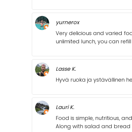
yurnerox
Very delicious and varied foo
unlimited lunch, you can refil
Lasse K.
Hyvä ruoka ja ystävällinen he
Lauri K.
Food is simple, nutritious, a
Along with salad and bread f