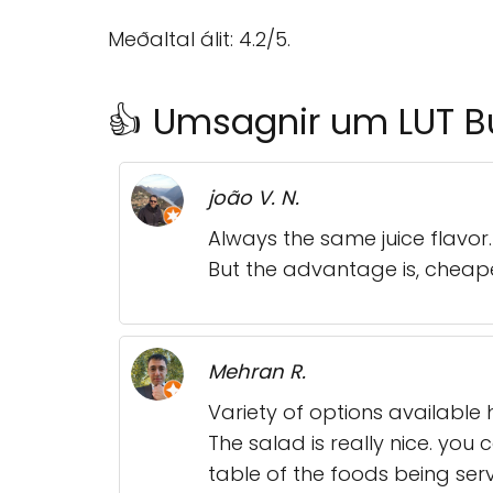
Meðaltal álit: 4.2/5.
👍 Umsagnir um LUT Bu
joão V. N.
Always the same juice flavor.
But the advantage is, chea
Mehran R.
Variety of options available 
The salad is really nice. you
table of the foods being ser