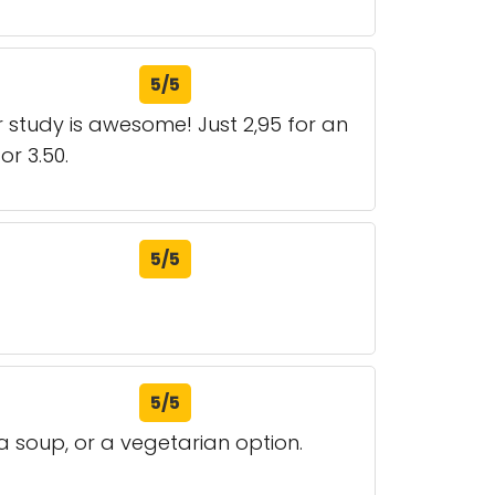
5/5
r study is awesome! Just 2,95 for an
or 3.50.
5/5
5/5
 a soup, or a vegetarian option.