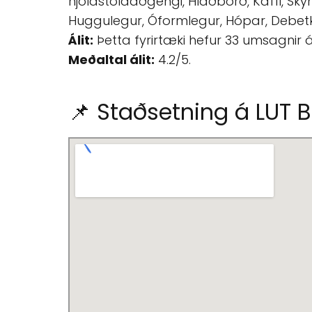
hjólastólaaðgengi, Hlaðborð, Kaffi, Skyndi
Huggulegur, Óformlegur, Hópar, Debetkor
Álit:
Þetta fyrirtæki hefur 33 umsagnir 
Meðaltal álit:
4.2/5.
📌 Staðsetning á LUT B