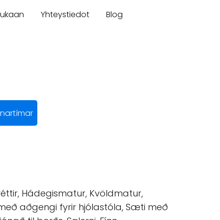
mukaan
Yhteystiedot
Blog
nartímar
réttir, Hádegismatur, Kvöldmatur,
með aðgengi fyrir hjólastóla, Sæti með