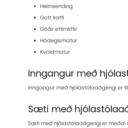
Heimsending
Gott kaffi
Góðir eftirréttir
Hádegismatur
Kvöldmatur
Inngangur með hjólas
Inngangur með hjólastólaaðgengi er tilg
Sæti með hjólastólaa
Sæti með hjólastólaaðgengi er meðal an