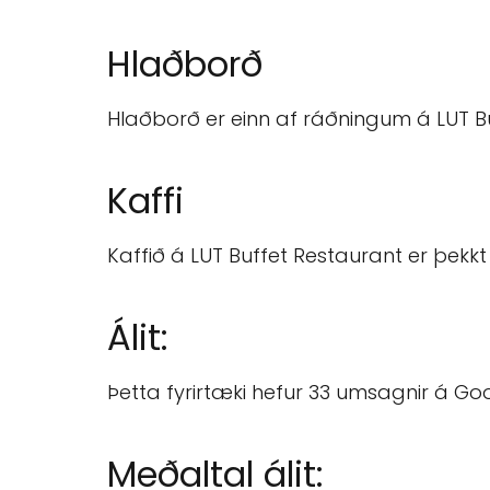
Hlaðborð
Hlaðborð er einn af ráðningum á LUT B
Kaffi
Kaffið á LUT Buffet Restaurant er þekkt 
Álit:
Þetta fyrirtæki hefur 33 umsagnir á Go
Meðaltal álit: