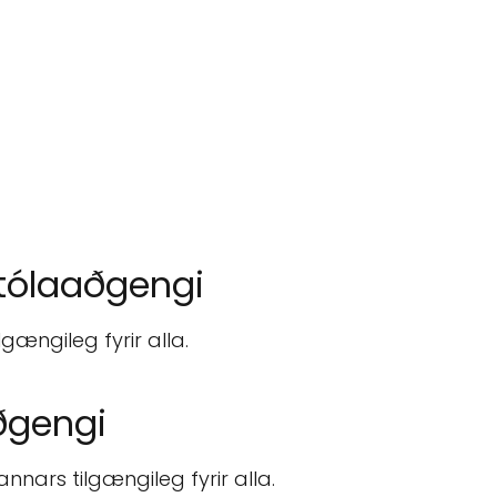
tólaaðgengi
ængileg fyrir alla.
ðgengi
nars tilgængileg fyrir alla.