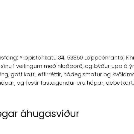
ilisfang: Yliopistonkatu 34, 53850 Lappeenranta, F
æði sínu í veitingum með hlaðborð, og býður upp 
 gott kaffi, eftirréttir, hádegismatur og kvöldma
r, og festir fasteigendur eru hópar, debetkort, 
ægar áhugasviður