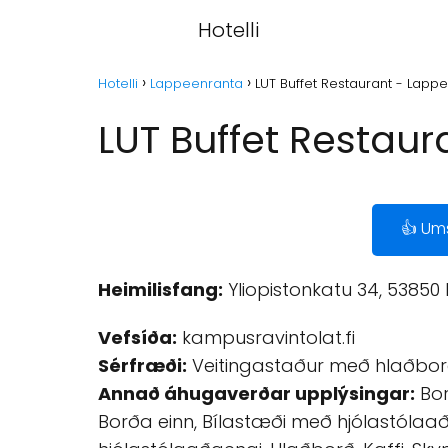
Hotelli
Hotelli
Lappeenranta
LUT Buffet Restaurant - Lapp
LUT Buffet Restau
👍 Um
Heimilisfang:
Yliopistonkatu 34, 53850
Vefsíða:
kampusravintolat.fi
Sérfræði:
Veitingastaður með hlaðbor
Annað áhugaverðar upplýsingar:
Bor
Borða einn, Bílastæði með hjólastólaað