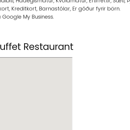
biti, Hádegismatur, Kvöldmatur, Eftirréttir, Sæti, Þj
t, Kreditkort, Barnastólar, Er góður fyrir börn.
á Google My Business.
uffet Restaurant