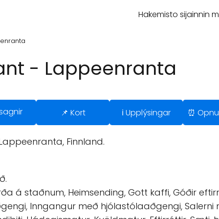
Hakemisto sijainnin 
eenranta
rant - Lappeenranta
sagnir
📌 Kort
ℹ️ Upplýsingar
⏰ Opnu
 Lappeenranta, Finnland.
ð.
ða á staðnum, Heimsending, Gott kaffi, Góðir eftir
gengi, Inngangur með hjólastólaaðgengi, Salerni 