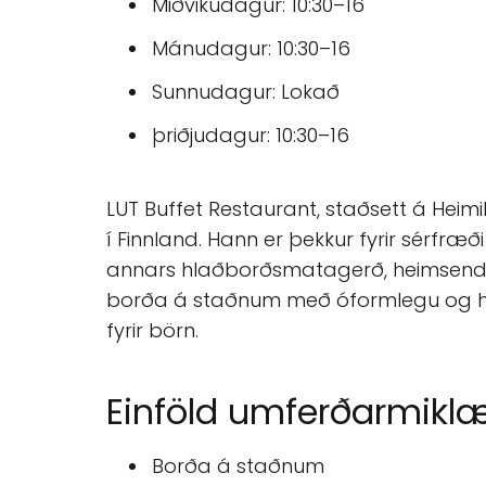
Miðvikudagur: 10:30–16
Mánudagur: 10:30–16
Sunnudagur: Lokað
þriðjudagur: 10:30–16
LUT Buffet Restaurant, staðsett á Heim
í Finnland. Hann er þekkur fyrir sérfr
annars hlaðborðsmatagerð, heimsending,
borða á staðnum með óformlegu og hópa
fyrir börn.
Einföld umferðarmikl
Borða á staðnum