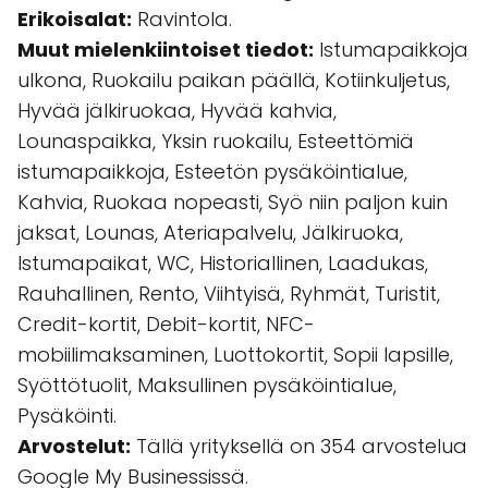
Erikoisalat:
Ravintola.
Muut mielenkiintoiset tiedot:
Istumapaikkoja
ulkona, Ruokailu paikan päällä, Kotiinkuljetus,
Hyvää jälkiruokaa, Hyvää kahvia,
Lounaspaikka, Yksin ruokailu, Esteettömiä
istumapaikkoja, Esteetön pysäköintialue,
Kahvia, Ruokaa nopeasti, Syö niin paljon kuin
jaksat, Lounas, Ateriapalvelu, Jälkiruoka,
Istumapaikat, WC, Historiallinen, Laadukas,
Rauhallinen, Rento, Viihtyisä, Ryhmät, Turistit,
Credit-kortit, Debit-kortit, NFC-
mobiilimaksaminen, Luottokortit, Sopii lapsille,
Syöttötuolit, Maksullinen pysäköintialue,
Pysäköinti.
Arvostelut:
Tällä yrityksellä on 354 arvostelua
Google My Businessissä.