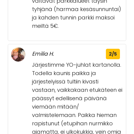
valtavat parkkialueet täysin
tyhjänä (harmaa kesäsunnuntai)
ja kahden tunnin parkki maksoi
meiltä 5€.
Emilia H.
2/5
Järjestimme YO-juhlat kartanolla.
Todella kaunis paikka ja
järjestelyissä tultiin kivasti
vastaan, vaikkakaan etukäteen ei
päässyt edellisenä päivänä
viemään mitään/
valmistelemaan. Paikka hieman
rapistunut (etupihan nurmikko
ajamatta, ei ulkokukkia, vein omia