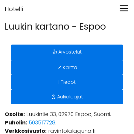
Hotelli
Luukin kartano - Espoo
👍 Arvostelut
📌 Kartta
ℹ️ Tiedot
⏰ Aukioloajat
Osoite:
Luukintie 33, 02970 Espoo, Suomi.
Puhelin:
503517728
.
Verkkosivusto:
ravintolalaguna.fi