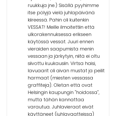
ruukkuja jne.) Sisällä pyyhimme
itse pölyjä vielä juhlapäivänä
kiireessä. Pahin oli kuitenkin
VESSAT! Meille ilmoitettiin että
ulkorakennuksessa erikseen
käytössä vessat. Juuri ennen
vieraiden saapumista menin
vessaan ja järkytyin, niitä ei oltu
siivottu kuukausiin. Virtsa haisi,
lavuaarit oli aivan mustat ja peilit
harmaat (miesten vessassa
graffiteja). Oletan että ovat
Helsingin kaupungin "hoidossa",
mutta tähän kannattaa
varautua. Juhlavieraat eivät
käyttäneet (juhlavaatteissa)