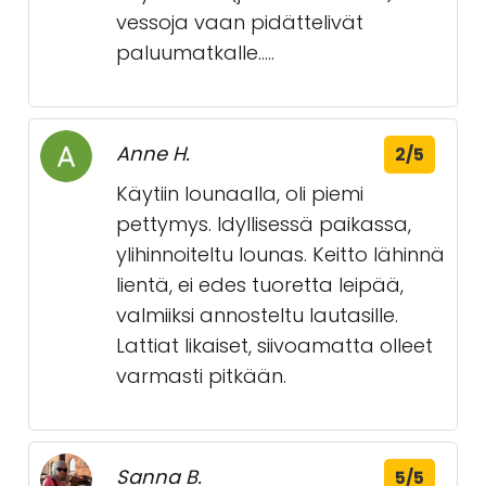
vessoja vaan pidättelivät
paluumatkalle.....
Anne H.
2/5
Käytiin lounaalla, oli piemi
pettymys. Idyllisessä paikassa,
ylihinnoiteltu lounas. Keitto lähinnä
lientä, ei edes tuoretta leipää,
valmiiksi annosteltu lautasille.
Lattiat likaiset, siivoamatta olleet
varmasti pitkään.
Sanna B.
5/5