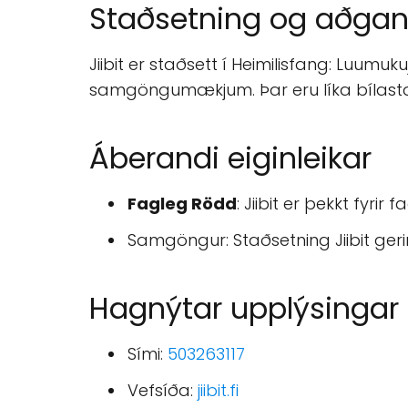
Staðsetning og aðga
Jiibit er staðsett í Heimilisfang: Luumukuja 1, 30100 Forssa, Suo
samgöngumækjum. Þar eru líka bílastæði
Áberandi eiginleikar
Fagleg Rödd
: Jiibit er þekkt fyr
Samgöngur: Staðsetning Jiibit g
Hagnýtar upplýsingar
Sími:
503263117
Vefsíða:
jiibit.fi