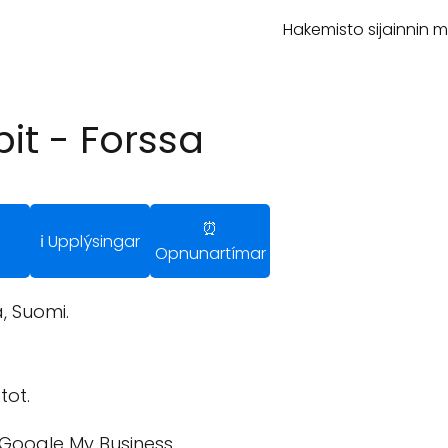
Hakemisto sijainnin 
bit - Forssa
⏰
ℹ️ Upplýsingar
Opnunartímar
, Suomi.
tot.
 Google My Business.