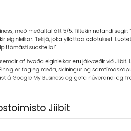
ss, með meðaltal álit 5/5. Tiltekin notandi segir: "Ti
r eiginleikar. Tekijä, joka yllättää odotukset. Luote
pittömästi suositella!"
dir af hvaða eiginleikar eru jákvæðir við Jiibit.
 Einnig er fagleg ræða, skilningur og samtímasköpu
rtast á Google My Business og gefa núverandi og f
toimisto Jiibit