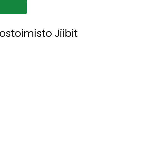
7
toimisto Jiibit