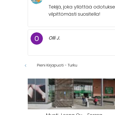
Tekijä, joka yllättää odotuks
vilpittömästi suositella!
Olli J.
Pieni Kirjapuoti - Turku