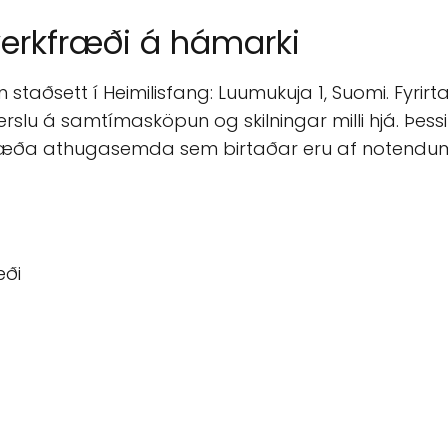
verkfræði á hámarki
 staðsett í Heimilisfang: Luumukuja 1, Suomi. Fyrirt
u á samtímasköpun og skilningar milli hjá. Þessi gr
ákvæða athugasemda sem birtaðar eru af notendu
æði