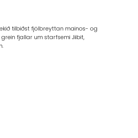
ækið tilbiðst fjölbreyttan mainos- og
ein fjallar um starfsemi Jiibit,
m.