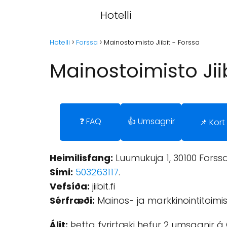
Hotelli
Hotelli
Forssa
Mainostoimisto Jiibit - Forssa
Mainostoimisto Jii
❓ FAQ
👍 Umsagnir
📌 Kort
Heimilisfang:
Luumukuja 1, 30100 Forssa
Sími:
503263117
.
Vefsíða:
jiibit.fi
Sérfræði:
Mainos- ja markkinointitoimis
Álit:
Þetta fyrirtæki hefur 2 umsagnir á