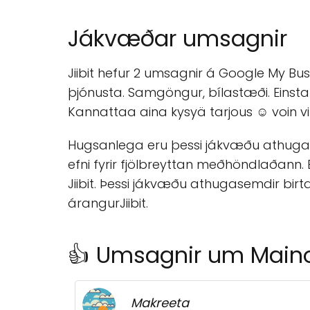
Jákvæðar umsagnir
Jiibit hefur 2 umsagnir á Google My Busine
þjónusta. Samgöngur, bílastæði. Einstaki
Kannattaa aina kysyä tarjous ☺️ voin vil
Hugsanlega eru þessi jákvæðu athugasem
efni fyrir fjölbreyttan meðhöndlaðann.
Jiibit. Þessi jákvæðu athugasemdir bi
árangurJiibit.
👍 Umsagnir um Mainos
Makreeta