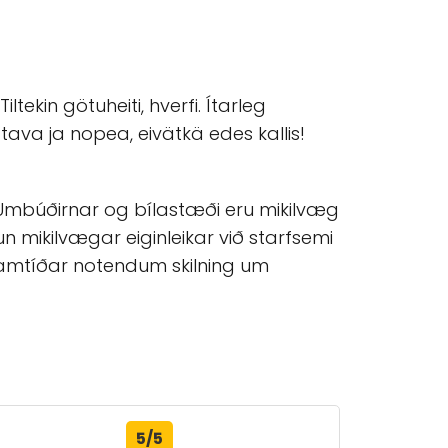
ltekin götuheiti, hverfi. Ítarleg
ttava ja nopea, eivätkä edes kallis!
 Umbúðirnar og bílastæði eru mikilvæg
n mikilvægar eiginleikar við starfsemi
ramtíðar notendum skilning um
5/5