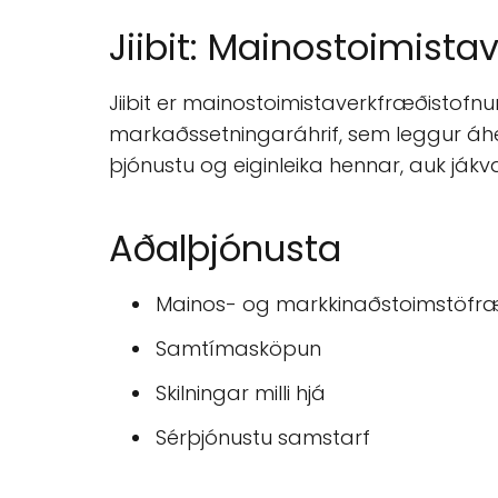
Jiibit: Mainostoimista
Jiibit er mainostoimistaverkfræðistofnun
markaðssetningaráhrif, sem leggur áhersl
þjónustu og eiginleika hennar, auk j
Aðalþjónusta
Mainos- og markkinaðstoimstöfr
Samtímasköpun
Skilningar milli hjá
Sérþjónustu samstarf