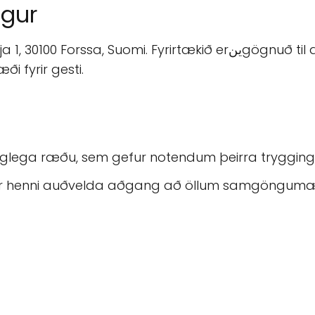
ngur
mi. Fyrirtækið erينgögnuð til aðgangur sé auðveldur með öllum
 fyrir gesti.
ir faglega ræðu, sem gefur notendum þeirra tryggin
erir henni auðvelda aðgang að öllum samgöngumæ