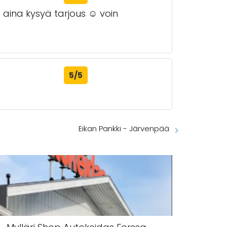
 aina kysyä tarjous ☺️ voin
5/5
Eikan Pankki - Järvenpää