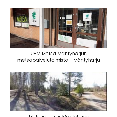
UPM Metsä Mäntyharjun
metsäpalvelutoimisto - Mäntyharju
Metsäsepät - Mäntyharju