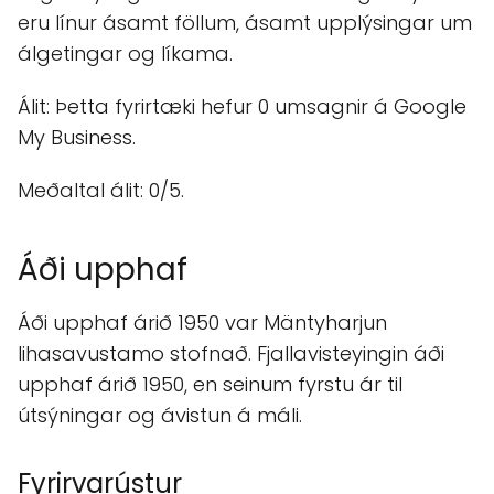
eru línur ásamt föllum, ásamt upplýsingar um
álgetingar og líkama.
Álit: Þetta fyrirtæki hefur 0 umsagnir á Google
My Business.
Meðaltal álit: 0/5.
Áði upphaf
Áði upphaf árið 1950 var Mäntyharjun
lihasavustamo stofnað. Fjallavisteyingin áði
upphaf árið 1950, en seinum fyrstu ár til
útsýningar og ávistun á máli.
Fyrirvarústur