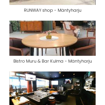
RUNWAY shop - Mäntyharju
Bistro Muru & Bar Kulma - Mäntyharju