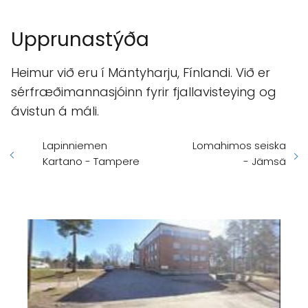
Upprunastýða
Heimur við eru í Mäntyharju, Fínlandi. Við er
sérfræðimannasjóinn fyrir fjallavisteying og
ávistun á máli.
Lapinniemen
Lomahimos seiska
Kartano - Tampere
- Jämsä