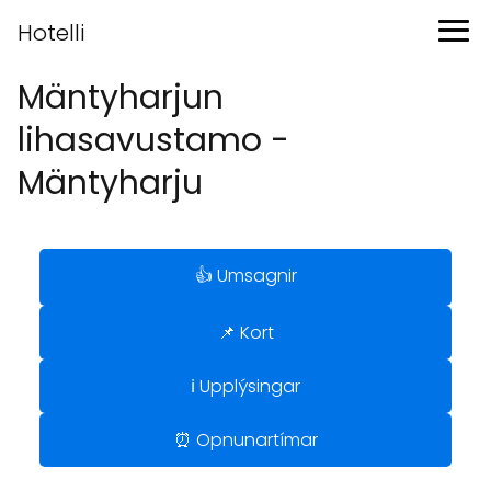
Hotelli
Mäntyharjun
lihasavustamo -
Mäntyharju
👍 Umsagnir
📌 Kort
ℹ️ Upplýsingar
⏰ Opnunartímar