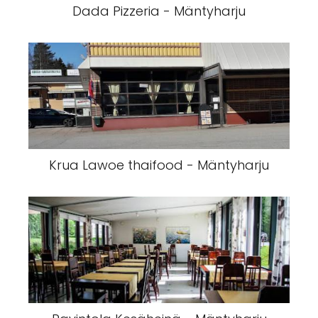
Dada Pizzeria - Mäntyharju
Krua Lawoe thaifood - Mäntyharju