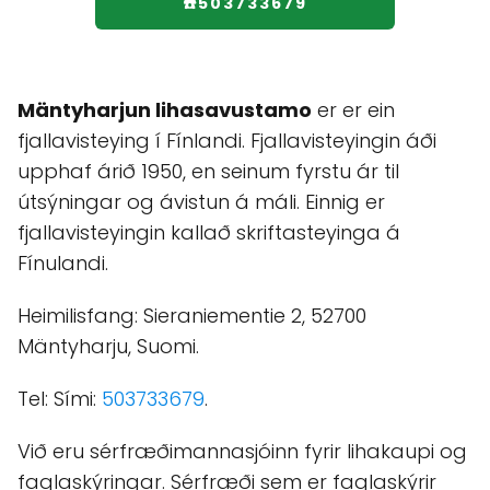
☎️503733679
Mäntyharjun lihasavustamo
er er ein
fjallavisteying í Fínlandi. Fjallavisteyingin áði
upphaf árið 1950, en seinum fyrstu ár til
útsýningar og ávistun á máli. Einnig er
fjallavisteyingin kallað skriftasteyinga á
Fínulandi.
Heimilisfang: Sieraniementie 2, 52700
Mäntyharju, Suomi.
Tel: Sími:
503733679
.
Við eru sérfræðimannasjóinn fyrir lihakaupi og
faglaskýringar. Sérfræði sem er faglaskýrir