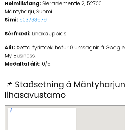
Heimilisfang:
Sieraniementie 2, 52700
Mäntyharju, Suomi.
Sími:
503733679
.
Sérfræði:
Lihakauppias.
Álit:
Þetta fyrirtæki hefur 0 umsagnir á Google
My Business.
Meðaltal álit:
0/5.
📌 Staðsetning á Mäntyharjun
lihasavustamo