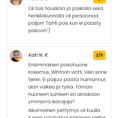
Oli tosi hauskaa ja paikalla sekä
henkilökunnalla oli persoonaa
paljon! Tähti pois kun ei päästy
pakoon:')
Kati N. R.
2/5
Ensimmäinen pakohuone
kokemus, Wihtorin vintti. Vein sinne
teinin. Ei paljoa päätä huimannut.
Liian vaikea ja tylsä. Tämän
huoneen suhteen en ainakaan
ymmärrä ikärajoja?
Aikamoinen pettymys oli kuulla
tunnin päätyttyä hätäinen selitys,