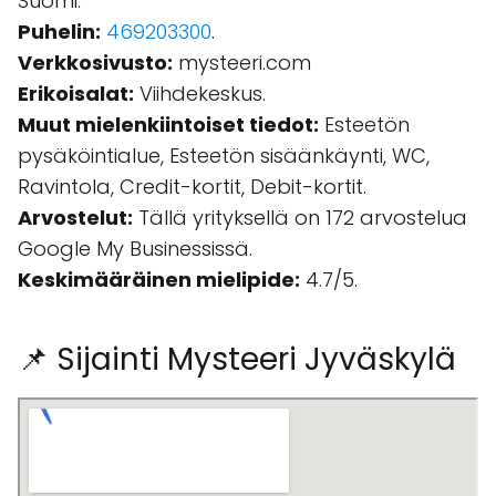
Suomi.
Puhelin:
469203300
.
Verkkosivusto:
mysteeri.com
Erikoisalat:
Viihdekeskus.
Muut mielenkiintoiset tiedot:
Esteetön
pysäköintialue, Esteetön sisäänkäynti, WC,
Ravintola, Credit-kortit, Debit-kortit.
Arvostelut:
Tällä yrityksellä on 172 arvostelua
Google My Businessissä.
Keskimääräinen mielipide:
4.7/5.
📌 Sijainti Mysteeri Jyväskylä