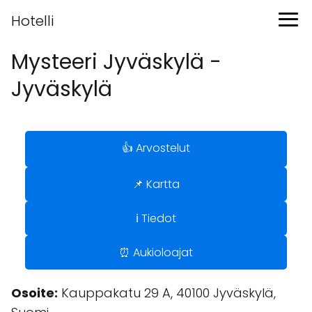
Hotelli
Mysteeri Jyväskylä -
Jyväskylä
👍 Arvostelut
📌 Kartta
ℹ️ Tiedot
⏰ Aukioloajat
Osoite:
Kauppakatu 29 A, 40100 Jyväskylä,