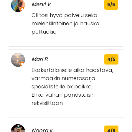
Mervi V.
5/5
Oli tosi hyvä palvelu sekä
mielenkiintoinen ja hauska
pelituokio
Mari P.
4/5
Ekakertalaiselle aika haastava,
varmaakin numerosarja
spesialisteille ok paikka.
Ehkä vähän panostaisin
rekvisiittaan
Noora K.
4/5