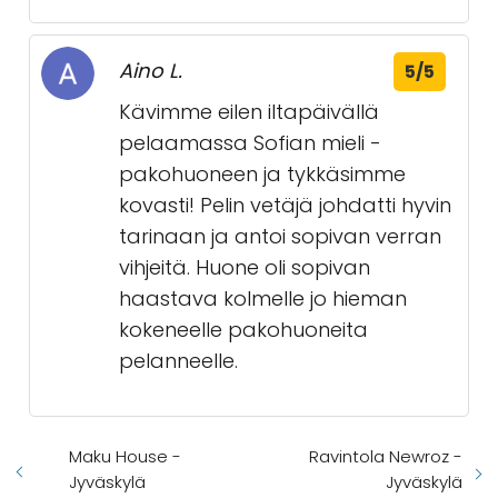
Aino L.
5/5
Kävimme eilen iltapäivällä
pelaamassa Sofian mieli -
pakohuoneen ja tykkäsimme
kovasti! Pelin vetäjä johdatti hyvin
tarinaan ja antoi sopivan verran
vihjeitä. Huone oli sopivan
haastava kolmelle jo hieman
kokeneelle pakohuoneita
pelanneelle.
Maku House -
Ravintola Newroz -
Jyväskylä
Jyväskylä