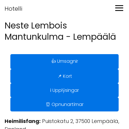
Hotelli
Neste Lembois
Mantunkulma - Lempäälä
👍 Umsagnir
📌 Kort
ℹ️ Upplýsingar
⏰ Opnunartímar
Heimilisfang:
Puistokatu 2, 37500 Lempäälä,