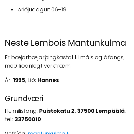
þriðjudagur: 06–19
Neste Lembois Mantunkulma
Er bæjarbæjarþingkastal til máls og áfangs,
með líðanlegt verkfræmi.
Ár:
1995
, Líð:
Hannes
Grundværi
Heimilisfang:
Puistokatu 2, 37500 Lempäälä
,
tel.:
33750010
Vefsíða:
mantunkulma.fi