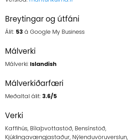
Breytingar og útfáni
Álit:
53
á Google My Business
Málverki
Málverki:
Islandish
Málverkiðarfæri
Meðaltal álit:
3.6/5
Verki
Kaffihús, Bílaþvottastöð, Bensínstöð,
Kjúklingavængjastaður, Nýlenduvöruverslun,