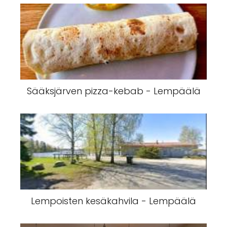
Sääksjärven pizza-kebab - Lempäälä
Lempoisten kesäkahvila - Lempäälä