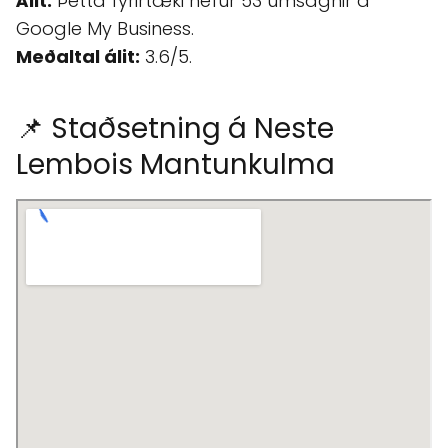
Álit:
Þetta fyrirtæki hefur 53 umsagnir á
Google My Business.
Meðaltal álit:
3.6/5.
📌 Staðsetning á Neste
Lembois Mantunkulma