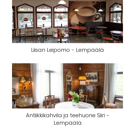
Liisan Leipomo - Lempäälä
Antiikkikahvila ja teehuone Siiri -
Lempäälä