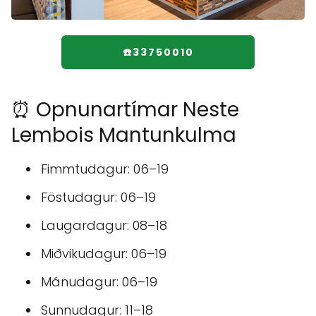
☎️33750010
⏰ Opnunartímar Neste
Lembois Mantunkulma
Fimmtudagur: 06–19
Föstudagur: 06–19
Laugardagur: 08–18
Miðvikudagur: 06–19
Mánudagur: 06–19
Sunnudagur: 11–18