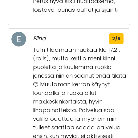
Perus hyvä siisti huoltoasema,
loistava lounas buffet ja sijainti
Elina
2/5
Tulin tilaamaan ruokaa klo 17.21,
(rolls), mutta keittiö meni kiinni
puolelta ja kuulemma ruokia
jonossa niin en saanut enää tilata
🤨 Muutaman kerran käynyt
lounaalla ja ruoka ollut
max.keskinkertaista, hyvin
lihapainotteista. Palvelua saa
välillä odottaa ja myöhemmin
tulleet saattaa saada palvelua
ensin, kun myyjät ei aktiivisesti