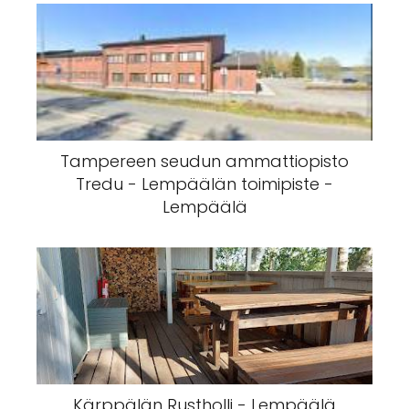
Tampereen seudun ammattiopisto
Tredu - Lempäälän toimipiste -
Lempäälä
Kärppälän Rustholli - Lempäälä