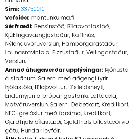
Finnland.
Sími:
33750010
.
Vefsíða:
mantunkulma.fi
Sérfræði:
Bensínstöð, Bílaþvottastöð,
Kjúklingavængjastaður, Kaffihús,
Nýlenduvöruverslun, Hamborgarastaður,
Lounasravintola, Pizzustaður, Veitingastaður,
Verslun.
Annað áhugaverðar upplýsingar:
Þjónusta
á staðnum, Salerni með aðgengi fyrir
hjólastóla, Bílaþvottur, Dísileldsneyti,
Endurnýjun á própangastanki, Loftdæla,
Matvöruverslun, Salerni, Debetkort, Kreditkort,
NFC-greiðslur með farsíma, Kreditkort,
Gjaldfrjáls bílastæði, Gjaldfrjáls bílastæði við
götu, Hundar leyfðir.