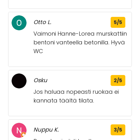
Otto L.
5/5
Vaimoni Hanne-Lorea murskattiin
bentoni vanteella betonilla. Hyvä
WC
Osku
2/5
Jos haluaa nopeasti ruokaa ei
kannata täältä tilata.
Nuppu K.
3/5