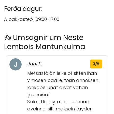
Ferða dagur:
Á pakkasteði, 09:00-17:00
👍 Umsagnir um Neste
Lembois Mantunkulma
Jani K.
3/5
Metsästäjän leike oli sitten ihan
vimosen päälle, tosin annoksen
lohkoperunat olivat vähän
"jauhoisia"
Salaatti pöytä ei ollut enää
avoinna, silti maksoin täyden