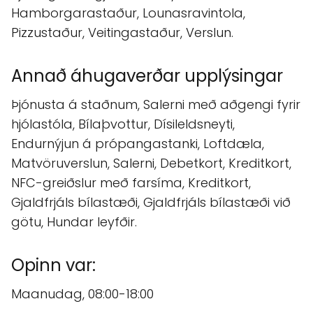
Hamborgarastaður, Lounasravintola,
Pizzustaður, Veitingastaður, Verslun.
Annað áhugaverðar upplýsingar
Þjónusta á staðnum, Salerni með aðgengi fyrir
hjólastóla, Bílaþvottur, Dísileldsneyti,
Endurnýjun á própangastanki, Loftdæla,
Matvöruverslun, Salerni, Debetkort, Kreditkort,
NFC-greiðslur með farsíma, Kreditkort,
Gjaldfrjáls bílastæði, Gjaldfrjáls bílastæði við
götu, Hundar leyfðir.
Opinn var:
Maanudag, 08:00-18:00