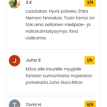
S.K
3/5
Laadukas. Hyvä palvelu. Ehkä
hieman hinnakas. Tosin tämä on
toki aina sellainen mielipide- ja
näkökulmakysymys. Kiva
valikoima.
Juha S.
1/5
Kiitos sille kauniille myyjälle
tänään sunnuntaina nopeasta
palvelusta.Juha Siuro.Kiitos
Tomi H.
5/5