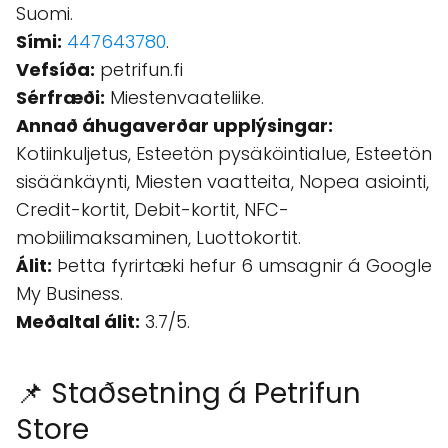
Suomi.
Sími:
447643780
.
Vefsíða:
petrifun.fi
Sérfræði:
Miestenvaateliike.
Annað áhugaverðar upplýsingar:
Kotiinkuljetus, Esteetön pysäköintialue, Esteetön
sisäänkäynti, Miesten vaatteita, Nopea asiointi,
Credit-kortit, Debit-kortit, NFC-
mobiilimaksaminen, Luottokortit.
Álit:
Þetta fyrirtæki hefur 6 umsagnir á Google
My Business.
Meðaltal álit:
3.7/5.
📌 Staðsetning á Petrifun
Store