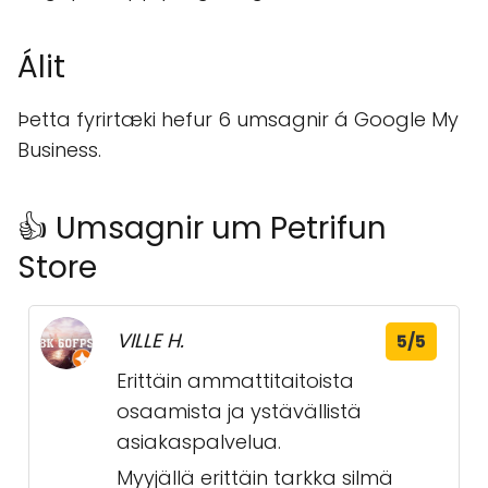
Álit
Þetta fyrirtæki hefur 6 umsagnir á Google My
Business.
👍 Umsagnir um Petrifun
Store
VILLE H.
5/5
Erittäin ammattitaitoista
osaamista ja ystävällistä
asiakaspalvelua.
Myyjällä erittäin tarkka silmä