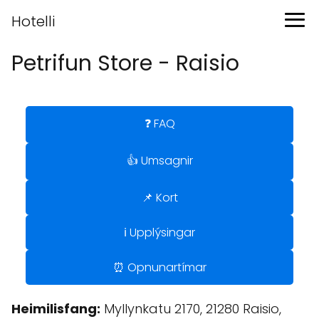
Hotelli
Petrifun Store - Raisio
❓ FAQ
👍 Umsagnir
📌 Kort
ℹ️ Upplýsingar
⏰ Opnunartímar
Heimilisfang:
Myllynkatu 2170, 21280 Raisio,