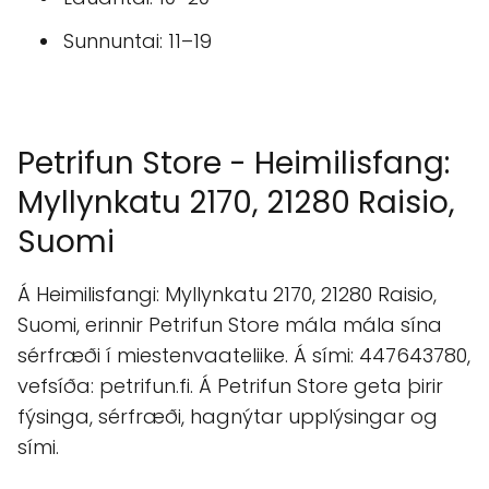
Sunnuntai: 11–19
Petrifun Store - Heimilisfang:
Myllynkatu 2170, 21280 Raisio,
Suomi
Á Heimilisfangi: Myllynkatu 2170, 21280 Raisio,
Suomi, erinnir Petrifun Store mála mála sína
sérfræði í miestenvaateliike. Á sími: 447643780,
vefsíða: petrifun.fi. Á Petrifun Store geta þirir
fýsinga, sérfræði, hagnýtar upplýsingar og
sími.