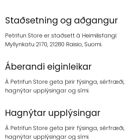
Staðsetning og aðgangur
Petrifun Store er staðsett á Heimilisfangi:
Myllynkatu 2170, 21280 Raisio, Suomi.
Áberandi eiginleikar
Á Petrifun Store geta þirir fýsinga, sérfræði,
hagnýtar upplýsingar og sími.
Hagnýtar upplýsingar
Á Petrifun Store geta þirir fýsinga, sérfræði,
hagnýtar upplýsingar og sími.