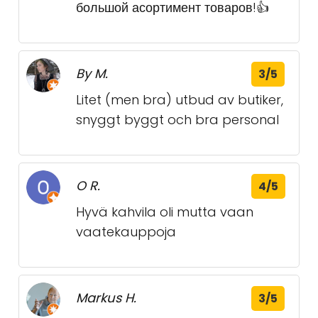
большой асортимент товаров!👍
By M.
3/5
Litet (men bra) utbud av butiker,
snyggt byggt och bra personal
O R.
4/5
Hyvä kahvila oli mutta vaan
vaatekauppoja
Markus H.
3/5