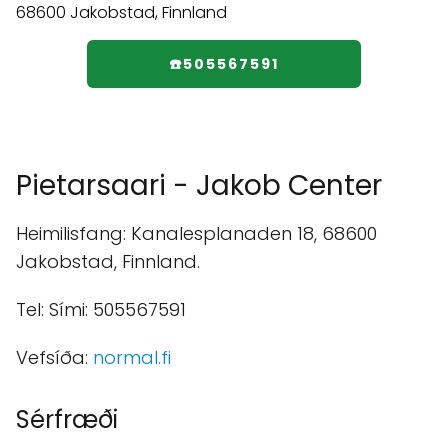
☎️505567591
Pietarsaari - Jakob Center
Heimilisfang: Kanalesplanaden 18, 68600
Jakobstad, Finnland.
Tel: Sími: 505567591
Vefsíða:
normal.fi
Sérfræði