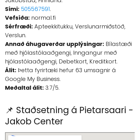
Jakobstad, Finnland.
Sími:
505567591
.
Vefsíða:
normal.fi
Sérfræði:
Apteekkitukku, Verslunarmiðstöð,
Verslun.
Annað áhugaverðar upplýsingar:
Bílastæði
með hjólastólaaðgengi, Inngangur með
hjólastólaaðgengi, Debetkort, Kreditkort.
Álit:
Þetta fyrirtæki hefur 63 umsagnir á
Google My Business.
Meðaltal álit:
3.7/5.
📌 Staðsetning á Pietarsaari -
Jakob Center