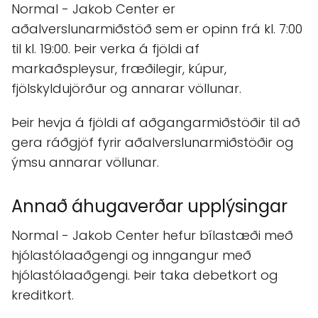
Normal - Jakob Center er
aðalverslunarmiðstöð sem er opinn frá kl. 7:00
til kl. 19:00. Þeir verka á fjöldi af
markaðspleysur, fræðilegir, kúpur,
fjölskyldujörður og annarar völlunar.
Þeir hevja á fjöldi af aðgangarmiðstöðir til að
gera ráðgjöf fyrir aðalverslunarmiðstöðir og
ýmsu annarar völlunar.
Annað áhugaverðar upplýsingar
Normal - Jakob Center hefur bílastæði með
hjólastólaaðgengi og inngangur með
hjólastólaaðgengi. Þeir taka debetkort og
kreditkort.