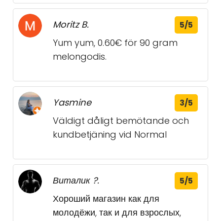
Moritz B.
5/5
Yum yum, 0.60€ för 90 gram
melongodis.
Yasmine
3/5
Väldigt dåligt bemötande och
kundbetjäning vid Normal
Виталик ?.
5/5
Хороший магазин как для
молодёжи, так и для взрослых,