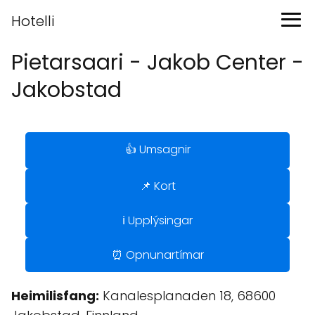
Hotelli
Pietarsaari - Jakob Center -
Jakobstad
👍 Umsagnir
📌 Kort
ℹ️ Upplýsingar
⏰ Opnunartímar
Heimilisfang:
Kanalesplanaden 18, 68600