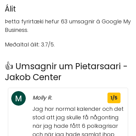
Álit
Þetta fyrirtæki hefur 63 umsagnir á Google My
Business.
Meðaltal álit: 3.7/5.
👍 Umsagnir um Pietarsaari -
Jakob Center
Molly R.
1/5
Jag har normal kalender och det
stod att jag skulle få någonting
när jag hade fått 6 polkagrisar
och när jag hade samlat ihop