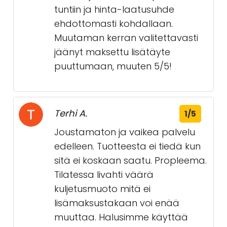
tuntiin ja hinta-laatusuhde
ehdottomasti kohdallaan.
Muutaman kerran valitettavasti
jäänyt maksettu lisätäyte
puuttumaan, muuten 5/5!
Terhi A.
1/5
Joustamaton ja vaikea palvelu
edelleen. Tuotteesta ei tiedä kun
sitä ei koskaan saatu. Propleema.
Tilatessa livahti väärä
kuljetusmuoto mitä ei
lisämaksustakaan voi enää
muuttaa. Halusimme käyttää