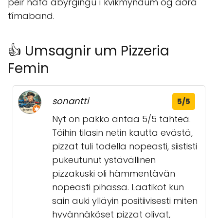
þeir hafa ábyrgingu í kvikmyndum og aðra
tímaband.
👍 Umsagnir um Pizzeria
Femin
sonantti
5/5
Nyt on pakko antaa 5/5 tähteä.
Töihin tilasin netin kautta evästä,
pizzat tuli todella nopeasti, siististi
pukeutunut ystävällinen
pizzakuski oli hämmentävän
nopeasti pihassa. Laatikot kun
sain auki ylläyin positiivisesti miten
hyvännäköset pizzat olivat,