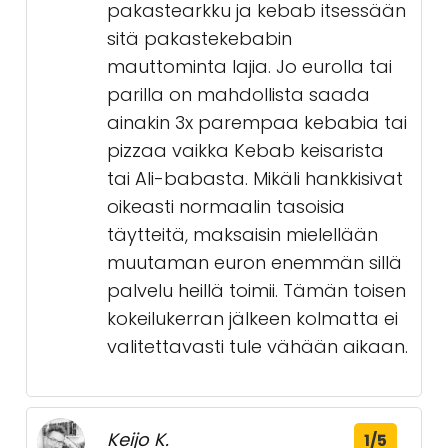
pakastearkku ja kebab itsessään
sitä pakastekebabin
mauttominta lajia. Jo eurolla tai
parilla on mahdollista saada
ainakin 3x parempaa kebabia tai
pizzaa vaikka Kebab keisarista
tai Ali-babasta. Mikäli hankkisivat
oikeasti normaalin tasoisia
täytteitä, maksaisin mielellään
muutaman euron enemmän sillä
palvelu heillä toimii. Tämän toisen
kokeilukerran jälkeen kolmatta ei
valitettavasti tule vähään aikaan.
Keijo K.
1/5