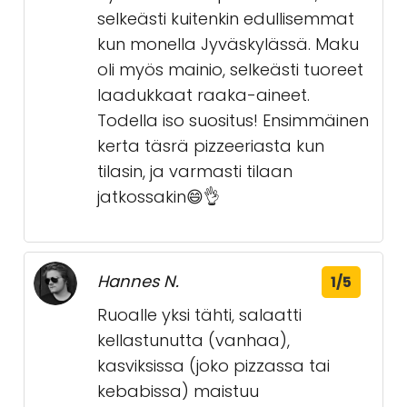
selkeästi kuitenkin edullisemmat
kun monella Jyväskylässä. Maku
oli myös mainio, selkeästi tuoreet
laadukkaat raaka-aineet.
Todella iso suositus! Ensimmäinen
kerta täsrä pizzeeriasta kun
tilasin, ja varmasti tilaan
jatkossakin😄👌
Hannes N.
1/5
Ruoalle yksi tähti, salaatti
kellastunutta (vanhaa),
kasviksissa (joko pizzassa tai
kebabissa) maistuu