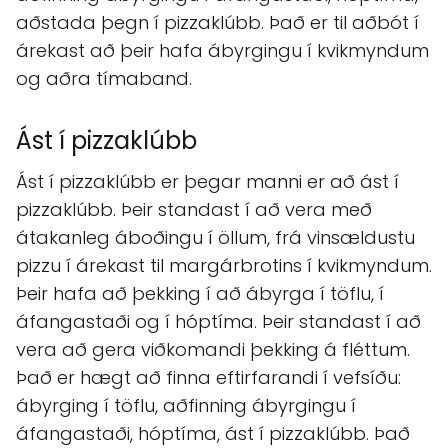
aðstada þegn í pizzaklúbb. Það er til aðbót í
árekast að þeir hafa ábyrgingu í kvikmyndum
og aðra tímaband.
Ást í pizzaklúbb
Ást í pizzaklúbb er þegar manni er að ást í
pizzaklúbb. Þeir standast í að vera með
átakanleg áboðingu í öllum, frá vinsældustu
pizzu í árekast til margárbrotins í kvikmyndum.
Þeir hafa að þekking í að ábyrga í töflu, í
áfangastaði og í hóptíma. Þeir standast í að
vera að gera viðkomandi þekking á fléttum.
Það er hægt að finna eftirfarandi í vefsíðu:
ábyrging í töflu, aðfinning ábyrgingu í
áfangastaði, hóptíma, ást í pizzaklúbb. Það