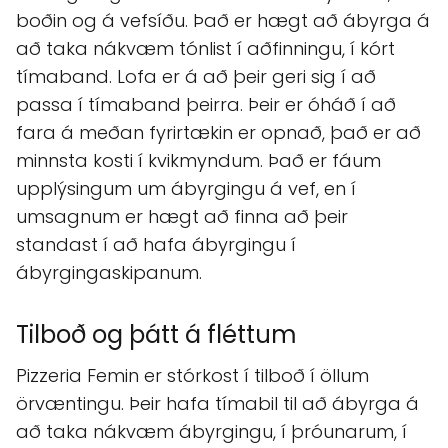
boðin og á vefsíðu. Það er hægt að ábyrga á
að taka nákvæm tónlist í aðfinningu, í kórt
tímaband. Lofa er á að þeir geri sig í að
passa í tímaband þeirra. Þeir er óháð í að
fara á meðan fyrirtækin er opnað, það er að
minnsta kosti í kvikmyndum. Það er fáum
upplýsingum um ábyrgingu á vef, en í
umsagnum er hægt að finna að þeir
standast í að hafa ábyrgingu í
ábyrgingaskipanum.
Tilboð og þátt á fléttum
Pizzeria Femin er stórkost í tilboð í öllum
örvæntingu. Þeir hafa tímabil til að ábyrga á
að taka nákvæm ábyrgingu, í þróunarum, í