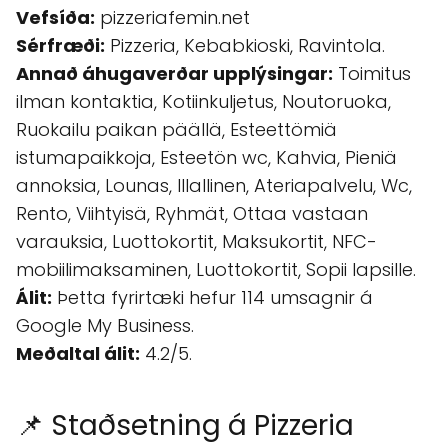
Vefsíða:
pizzeriafemin.net
Sérfræði:
Pizzeria, Kebabkioski, Ravintola.
Annað áhugaverðar upplýsingar:
Toimitus
ilman kontaktia, Kotiinkuljetus, Noutoruoka,
Ruokailu paikan päällä, Esteettömiä
istumapaikkoja, Esteetön wc, Kahvia, Pieniä
annoksia, Lounas, Illallinen, Ateriapalvelu, Wc,
Rento, Viihtyisä, Ryhmät, Ottaa vastaan
varauksia, Luottokortit, Maksukortit, NFC-
mobiilimaksaminen, Luottokortit, Sopii lapsille.
Álit:
Þetta fyrirtæki hefur 114 umsagnir á
Google My Business.
Meðaltal álit:
4.2/5.
📌 Staðsetning á Pizzeria