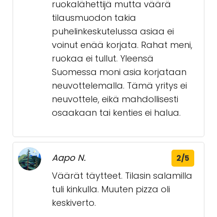
ruokalähettijä mutta väärä
tilausmuodon takia
puhelinkeskutelussa asiaa ei
voinut enää korjata. Rahat meni,
ruokaa ei tullut. Yleensä
Suomessa moni asia korjataan
neuvottelemalla. Tämä yritys ei
neuvottele, eikä mahdollisesti
osaakaan tai kenties ei halua.
Aapo N.
2/5
Väärät täytteet. Tilasin salamilla
tuli kinkulla. Muuten pizza oli
keskiverto.