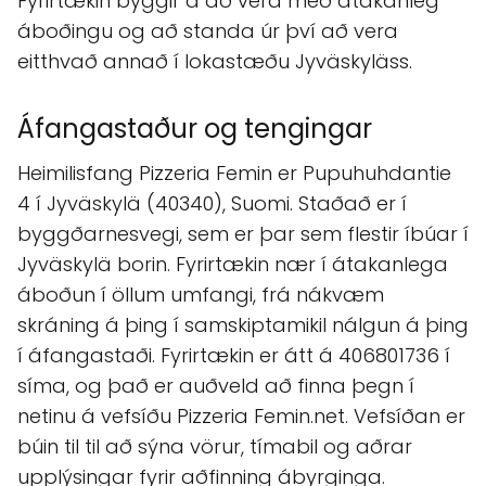
Fyrirtækin byggir á að vera með átakanleg
áboðingu og að standa úr því að vera
eitthvað annað í lokastæðu Jyväskyläss.
Áfangastaður og tengingar
Heimilisfang Pizzeria Femin er Pupuhuhdantie
4 í Jyväskylä (40340), Suomi. Staðað er í
byggðarnesvegi, sem er þar sem flestir íbúar í
Jyväskylä borin. Fyrirtækin nær í átakanlega
áboðun í öllum umfangi, frá nákvæm
skráning á þing í samskiptamikil nálgun á þing
í áfangastaði. Fyrirtækin er átt á 406801736 í
síma, og það er auðveld að finna þegn í
netinu á vefsíðu Pizzeria Femin.net. Vefsíðan er
búin til til að sýna vörur, tímabil og aðrar
upplýsingar fyrir aðfinning ábyrginga.