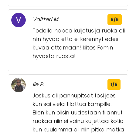
Valtteri M.
5/5
Todella nopea kuljetus ja ruoka oli
niin hyvää että ei kerennyt edes
kuvaa ottamaan! kiitos Femin
hyvästä ruosta!
ile P.
1/5
Joskus oli pannupitsat tosi jees,
kun sai vielä tilattua kämpille..
Eilen kun olisin uudestaan tilannut
ruokaa niin ei voinu kuljettaa kotia
kun kuulemma oli niin pitkä matka