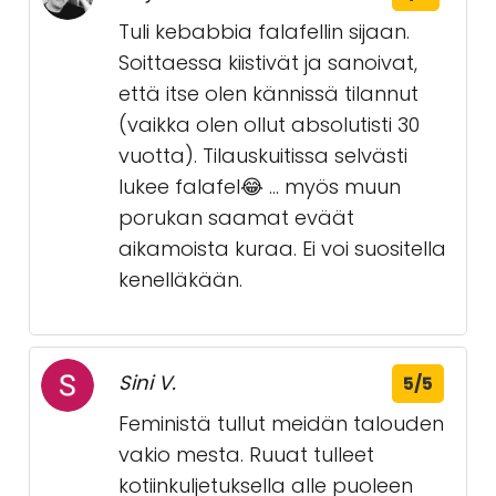
Tuli kebabbia falafellin sijaan.
Soittaessa kiistivät ja sanoivat,
että itse olen kännissä tilannut
(vaikka olen ollut absolutisti 30
vuotta). Tilauskuitissa selvästi
lukee falafel😂 ... myös muun
porukan saamat eväät
aikamoista kuraa. Ei voi suositella
kenelläkään.
Sini V.
5/5
Feministä tullut meidän talouden
vakio mesta. Ruuat tulleet
kotiinkuljetuksella alle puoleen