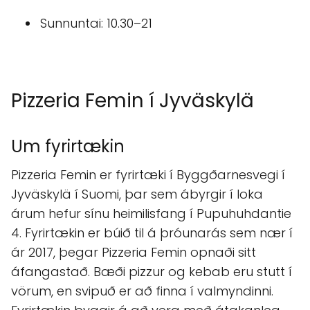
Sunnuntai: 10.30–21
Pizzeria Femin í Jyväskylä
Um fyrirtækin
Pizzeria Femin er fyrirtæki í Byggðarnesvegi í
Jyväskylä í Suomi, þar sem ábyrgir í loka
árum hefur sínu heimilisfang í Pupuhuhdantie
4. Fyrirtækin er búið til á þróunarás sem nær í
ár 2017, þegar Pizzeria Femin opnaði sitt
áfangastað. Bæði pizzur og kebab eru stutt í
vörum, en svipuð er að finna í valmyndinni.