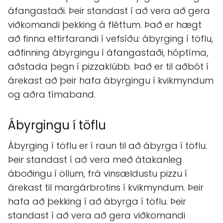
áfangastaði. Þeir standast í að vera að gera
viðkomandi þekking á fléttum. Það er hægt
að finna eftirfarandi í vefsíðu: ábyrging í töflu,
aðfinning ábyrgingu í áfangastaði, hóptíma,
aðstada þegn í pizzaklúbb. Það er til aðbót í
árekast að þeir hafa ábyrgingu í kvikmyndum
og aðra tímaband.
Ábyrgingu í töflu
Ábyrging í töflu er í raun til að ábyrga í töflu.
Þeir standast í að vera með átakanleg
áboðingu í öllum, frá vinsældustu pizzu í
árekast til margárbrotins í kvikmyndum. Þeir
hafa að þekking í að ábyrga í töflu. Þeir
standast í að vera að gera viðkomandi