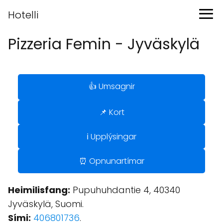
Hotelli
Pizzeria Femin - Jyväskylä
👍 Umsagnir
📌 Kort
ℹ️ Upplýsingar
⏰ Opnunartímar
Heimilisfang:
Pupuhuhdantie 4, 40340
Jyväskylä, Suomi.
Sími:
406801736
.