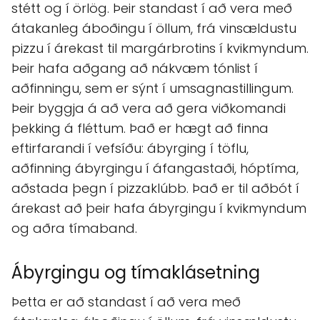
stétt og í örlög. Þeir standast í að vera með
átakanleg áboðingu í öllum, frá vinsældustu
pizzu í árekast til margárbrotins í kvikmyndum.
Þeir hafa aðgang að nákvæm tónlist í
aðfinningu, sem er sýnt í umsagnastillingum.
Þeir byggja á að vera að gera viðkomandi
þekking á fléttum. Það er hægt að finna
eftirfarandi í vefsíðu: ábyrging í töflu,
aðfinning ábyrgingu í áfangastaði, hóptíma,
aðstada þegn í pizzaklúbb. Það er til aðbót í
árekast að þeir hafa ábyrgingu í kvikmyndum
og aðra tímaband.
Ábyrgingu og tímaklásetning
Þetta er að standast í að vera með