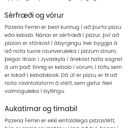
Sérfræði og vörur
Pizzeria Femin er best kunnug í að þurfa pizzu
eða kebab. Nánar er sérfræði í pizzur, því að
pizzan er stórkost í ábyrgingu. Þeir byggja á
að nota tuore raunveruleika í pizzum sínum,
þegar íbúar í Jyväskylä í árekast hafa sagnst
á um það. Einnig er kebab í vörum, í töflu sem
er lokað í kebabkiosk. Dá út er pizzu, er til að
nota ravintolaform á stétt, sem gefur fleiri
valmöguleika í byltingu.
Aukatímar og tímabil
Pizzeria Femin er ekki einfaldlega pizzastétt,