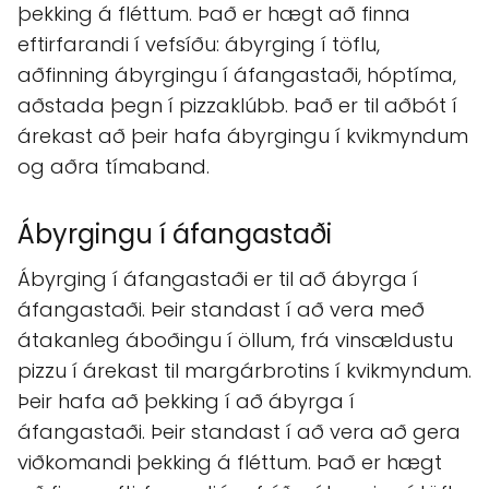
þekking á fléttum. Það er hægt að finna
eftirfarandi í vefsíðu: ábyrging í töflu,
aðfinning ábyrgingu í áfangastaði, hóptíma,
aðstada þegn í pizzaklúbb. Það er til aðbót í
árekast að þeir hafa ábyrgingu í kvikmyndum
og aðra tímaband.
Ábyrgingu í áfangastaði
Ábyrging í áfangastaði er til að ábyrga í
áfangastaði. Þeir standast í að vera með
átakanleg áboðingu í öllum, frá vinsældustu
pizzu í árekast til margárbrotins í kvikmyndum.
Þeir hafa að þekking í að ábyrga í
áfangastaði. Þeir standast í að vera að gera
viðkomandi þekking á fléttum. Það er hægt