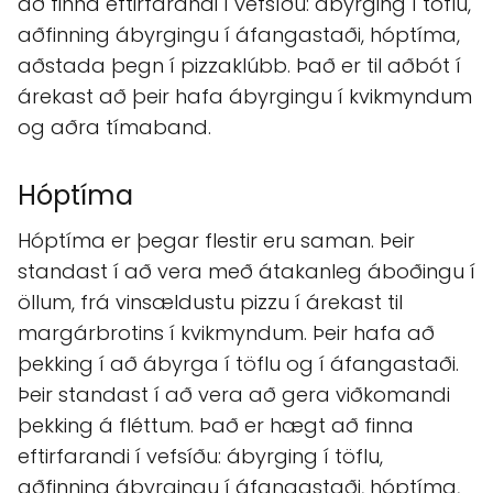
að finna eftirfarandi í vefsíðu: ábyrging í töflu,
aðfinning ábyrgingu í áfangastaði, hóptíma,
aðstada þegn í pizzaklúbb. Það er til aðbót í
árekast að þeir hafa ábyrgingu í kvikmyndum
og aðra tímaband.
Hóptíma
Hóptíma er þegar flestir eru saman. Þeir
standast í að vera með átakanleg áboðingu í
öllum, frá vinsældustu pizzu í árekast til
margárbrotins í kvikmyndum. Þeir hafa að
þekking í að ábyrga í töflu og í áfangastaði.
Þeir standast í að vera að gera viðkomandi
þekking á fléttum. Það er hægt að finna
eftirfarandi í vefsíðu: ábyrging í töflu,
aðfinning ábyrgingu í áfangastaði, hóptíma,