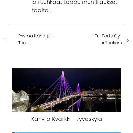
ja ruuhkaa.. Loppu mun tilaukset
täältä..
Prisma Itäharju -
Tri-Parts Oy -
Turku
Äänekoski
Kahvila Kvarkki - Jyväskylä