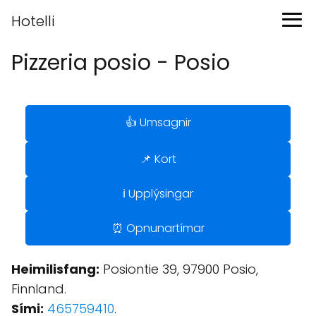
Hotelli
Pizzeria posio - Posio
👍 Umsagnir
📌 Kort
ℹ️ Upplýsingar
⏰ Opnunartímar
Heimilisfang:
Posiontie 39, 97900 Posio,
Finnland.
Sími:
465759410
.