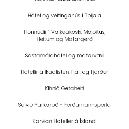
Hótel og veitingahús í Toijala
Hönnudir í Valkeakoski: Majoitus,
Heitum og Matargerð
Sastamálahótel og matarvæli
Hotellir á Ikaalisten: Fjall og Fjörður
Kihniö Getaheiti
Sölvið Parkaröð - Ferðamannsperla
Karvian Hoteller á Íslandi