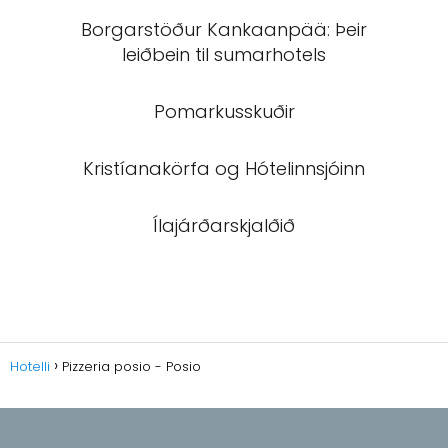
Borgarstöður Kankaanpää: Þeir
leiðbein til sumarhotels
Pomarkusskuðir
Kristíanakörfa og Hótelinnsjóinn
Ílajárðarskjalðið
Hotelli
Pizzeria posio - Posio