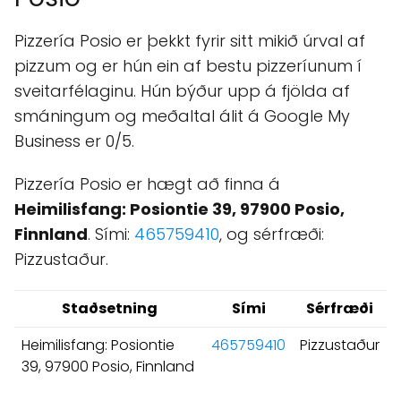
Pizzería Posio er þekkt fyrir sitt mikið úrval af
pizzum og er hún ein af bestu pizzeríunum í
sveitarfélaginu. Hún býður upp á fjölda af
smáningum og meðaltal álit á Google My
Business er 0/5.
Pizzería Posio er hægt að finna á
Heimilisfang: Posiontie 39, 97900 Posio,
Finnland
. Sími:
465759410
, og sérfræði:
Pizzustaður.
Staðsetning
Sími
Sérfræði
Heimilisfang: Posiontie
465759410
Pizzustaður
39, 97900 Posio, Finnland