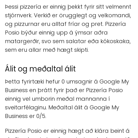
Þessi pizzería er einnig þekkt fyrir sitt velmennt
stjórnverk. Verkið er örugglegt og velkomandi,
og pizzurnar eru alltaf fríar og pret. Pizzería
Posio býður einnig upp á ýmsar aðra
matargerðir, svo sem salatar eða kókoskaka,
sem eru allar með hægt skipti.
Álit og meðaltal álit
Þetta fyrirtæki hefur 0 umsagnir á Google My
Business en þrátt fyrir það er Pizzería Posio
einnig vel umborin meðal mannanna í
sveitarfélaginu. Meðaltal álit á Google My
Business er 0/5.
Pizzería Posio er einnig hægt að klára beint á