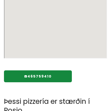
☎️465759410
Þessi pizzería er stærðin í
Posio