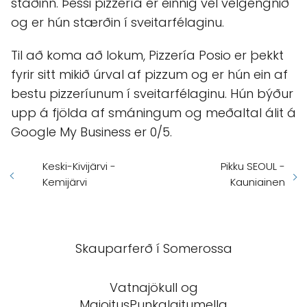
staðinn. Þessi pizzería er einnig vel velgengnið
og er hún stærðin í sveitarfélaginu.
Til að koma að lokum, Pizzería Posio er þekkt
fyrir sitt mikið úrval af pizzum og er hún ein af
bestu pizzeríunum í sveitarfélaginu. Hún býður
upp á fjölda af smáningum og meðaltal álit á
Google My Business er 0/5.
Keski-Kivijärvi -
Pikku SEOUL -
Kemijärvi
Kauniainen
Skauparferð í Somerossa
Vatnajökull og
MajoitusPunkalaitumella