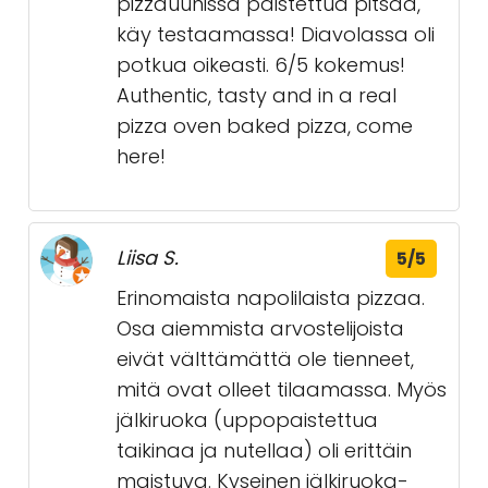
pizzauunissa paistettua pitsaa,
käy testaamassa! Diavolassa oli
potkua oikeasti. 6/5 kokemus!
Authentic, tasty and in a real
pizza oven baked pizza, come
here!
Liisa S.
5/5
Erinomaista napolilaista pizzaa.
Osa aiemmista arvostelijoista
eivät välttämättä ole tienneet,
mitä ovat olleet tilaamassa. Myös
jälkiruoka (uppopaistettua
taikinaa ja nutellaa) oli erittäin
maistuva. Kyseinen jälkiruoka-