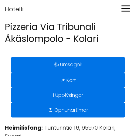
Hotelli
Pizzeria Via Tribunali
Äkäslompolo - Kolari
👍 Umsagnir
📌 Kort
ℹ️ Upplýsingar
⏰ Opnunartímar
Heimilisfang:
Tunturintie 16, 95970 Kolari,