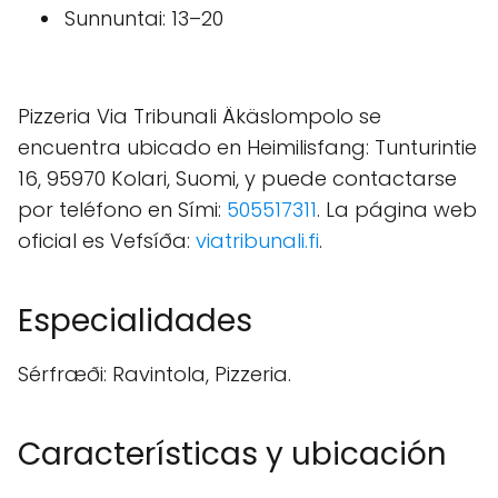
Sunnuntai: 13–20
Pizzeria Via Tribunali Äkäslompolo se
encuentra ubicado en Heimilisfang: Tunturintie
16, 95970 Kolari, Suomi, y puede contactarse
por teléfono en Sími:
505517311
. La página web
oficial es Vefsíða:
viatribunali.fi
.
Especialidades
Sérfræði: Ravintola, Pizzeria.
Características y ubicación