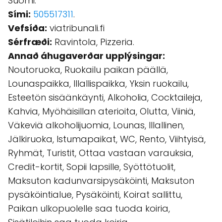
Suomi.
Sími:
505517311
.
Vefsíða:
viatribunali.fi
Sérfræði:
Ravintola, Pizzeria.
Annað áhugaverðar upplýsingar:
Noutoruoka, Ruokailu paikan päällä,
Lounaspaikka, Illallispaikka, Yksin ruokailu,
Esteetön sisäänkäynti, Alkoholia, Cocktaileja,
Kahvia, Myöhäisillan aterioita, Olutta, Viiniä,
Väkeviä alkoholijuomia, Lounas, Illallinen,
Jälkiruoka, Istumapaikat, WC, Rento, Viihtyisä,
Ryhmät, Turistit, Ottaa vastaan varauksia,
Credit-kortit, Sopii lapsille, Syöttötuolit,
Maksuton kadunvarsipysäköinti, Maksuton
pysäköintialue, Pysäköinti, Koirat sallittu,
Paikan ulkopuolelle saa tuoda koiria,