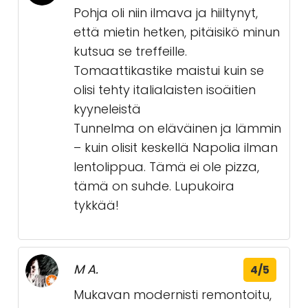
Pohja oli niin ilmava ja hiiltynyt,
että mietin hetken, pitäisikö minun
kutsua se treffeille.
Tomaattikastike maistui kuin se
olisi tehty italialaisten isoäitien
kyyneleistä
Tunnelma on eläväinen ja lämmin
– kuin olisit keskellä Napolia ilman
lentolippua. Tämä ei ole pizza,
tämä on suhde. Lupukoira
tykkää!
M A.
4/5
Mukavan modernisti remontoitu,