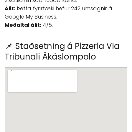
Sisätiloihin saa tuoda koiria.
Álit:
Þetta fyrirtæki hefur 242 umsagnir á
Google My Business.
Meðaltal álit:
4/5.
📌 Staðsetning á Pizzeria Via
Tribunali Äkäslompolo