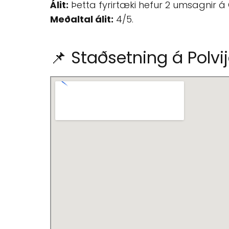
Álit:
Þetta fyrirtæki hefur 2 umsagnir á
Meðaltal álit:
4/5.
📌 Staðsetning á Polvi