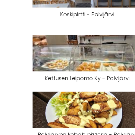
Koskipirtti - Polvijärvi
Kettusen Leipomo Ky - Polvijärvi
Polvijärven kebab pizzeria - Polvijärv