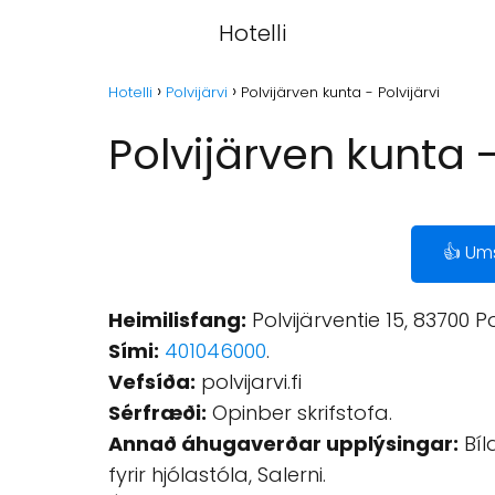
Hotelli
Hotelli
Polvijärvi
Polvijärven kunta - Polvijärvi
Polvijärven kunta -
👍 Um
Heimilisfang:
Polvijärventie 15, 83700 Pol
Sími:
401046000
.
Vefsíða:
polvijarvi.fi
Sérfræði:
Opinber skrifstofa.
Annað áhugaverðar upplýsingar:
Bíl
fyrir hjólastóla, Salerni.