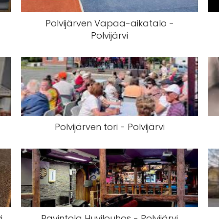
Polvijärven Vapaa-aikatalo -
Polvijärvi
Polvijärven tori - Polvijärvi
i
Ravintola Huvilouhos - Polvijärvi