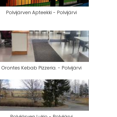
Polvijärven Apteekki - Polvijärvi
Orontes Kebab Pizzeria. - Polvijärvi
Polvijärven Lukio - Polvijärvi