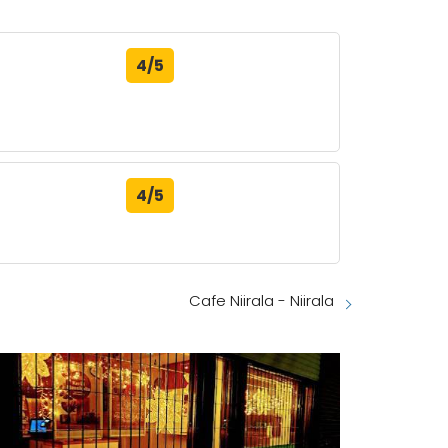
4/5
4/5
Cafe Niirala - Niirala