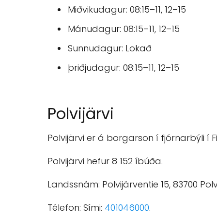
Miðvikudagur: 08:15–11, 12–15
Mánudagur: 08:15–11, 12–15
Sunnudagur: Lokað
þriðjudagur: 08:15–11, 12–15
Polvijärvi
Polvijärvi er á borgarson í fjórnarbýli í F
Polvijärvi hefur 8 152 íbúða.
Landssnám: Polvijärventie 15, 83700 Polvi
Télefon: Sími:
401046000
.