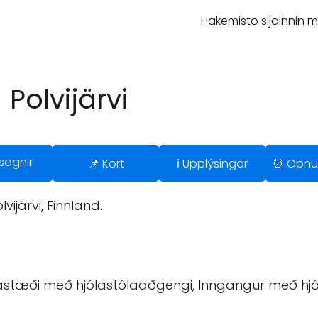
Hakemisto sijainnin 
 Polvijärvi
sagnir
📌 Kort
ℹ️ Upplýsingar
⏰ Opnu
vijärvi, Finnland.
astæði með hjólastólaaðgengi, Inngangur með hjó