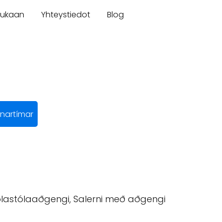
mukaan
Yhteystiedot
Blog
nartímar
lastólaaðgengi, Salerni með aðgengi