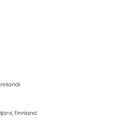
innlandi.
järvi, Finnland.