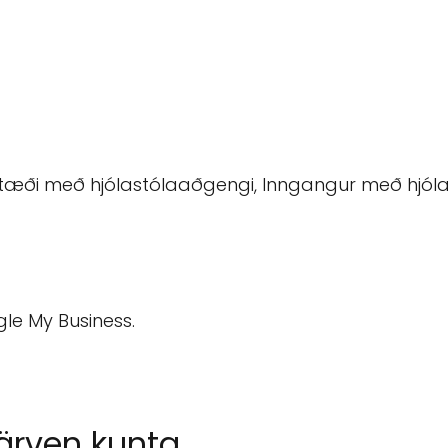
tæði með hjólastólaaðgengi, Inngangur með hjóla
gle My Business.
ärven kunta