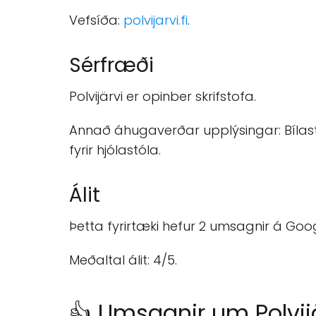
Vefsíða:
polvijarvi.fi
.
Sérfræði
Polvijärvi er opinber skrifstofa.
Annað áhugaverðar upplýsingar: Bílas
fyrir hjólastóla.
Álit
Þetta fyrirtæki hefur 2 umsagnir á Goo
Meðaltal álit: 4/5.
👍 Umsagnir um Polvij