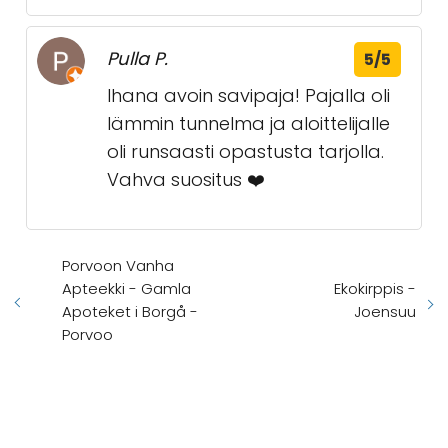
Pulla P.
5/5
Ihana avoin savipaja! Pajalla oli
lämmin tunnelma ja aloittelijalle
oli runsaasti opastusta tarjolla.
Vahva suositus ❤️
Porvoon Vanha
Apteekki - Gamla
Ekokirppis -
Apoteket i Borgå -
Joensuu
Porvoo