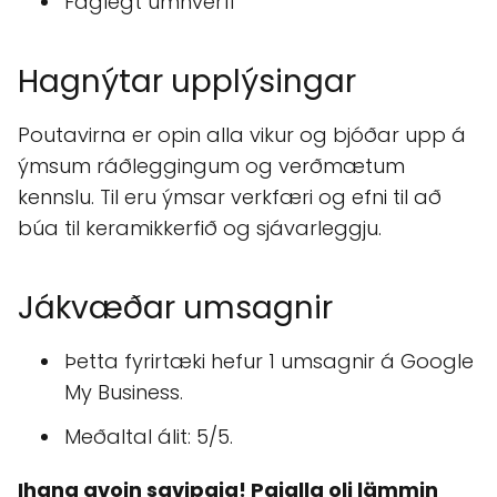
Faglegt umhverfi
Hagnýtar upplýsingar
Poutavirna er opin alla vikur og bjóðar upp á
ýmsum ráðleggingum og verðmætum
kennslu. Til eru ýmsar verkfæri og efni til að
búa til keramikkerfið og sjávarleggju.
Jákvæðar umsagnir
Þetta fyrirtæki hefur 1 umsagnir á Google
My Business.
Meðaltal álit: 5/5.
Ihana avoin savipaja! Pajalla oli lämmin