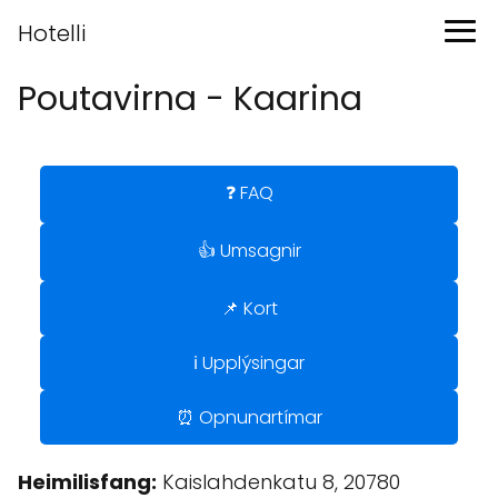
Hotelli
Poutavirna - Kaarina
❓ FAQ
👍 Umsagnir
📌 Kort
ℹ️ Upplýsingar
⏰ Opnunartímar
Heimilisfang:
Kaislahdenkatu 8, 20780