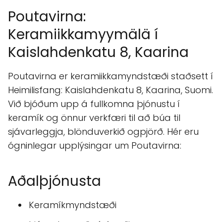
Poutavirna:
Keramiikkamyymälä í
Kaislahdenkatu 8, Kaarina
Poutavirna er keramiikkamyndstæði staðsett í
Heimilisfang: Kaislahdenkatu 8, Kaarina, Suomi.
Við bjóðum upp á fullkomna þjónustu í
keramík og önnur verkfæri til að búa til
sjávarleggja, blönduverkið ogpjörð. Hér eru
ógninlegar upplýsingar um Poutavirna:
Aðalþjónusta
Keramíkmyndstæði