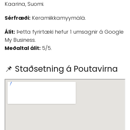
Kaarina, Suomi.
Sérfræði:
Keramiikkamyymälä.
Álit:
Þetta fyrirtæki hefur 1 umsagnir á Google
My Business.
Meðaltal álit:
5/5.
📌 Staðsetning á Poutavirna