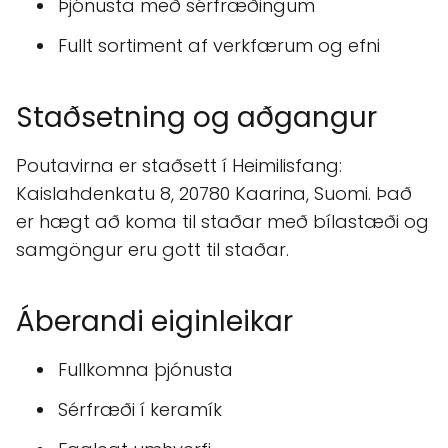
Þjónusta með sérfræðingum
Fullt sortiment af verkfærum og efni
Staðsetning og aðgangur
Poutavirna er staðsett í Heimilisfang:
Kaislahdenkatu 8, 20780 Kaarina, Suomi. Það
er hægt að koma til staðar með bílastæði og
samgöngur eru gott til staðar.
Áberandi eiginleikar
Fullkomna þjónusta
Sérfræði í keramík