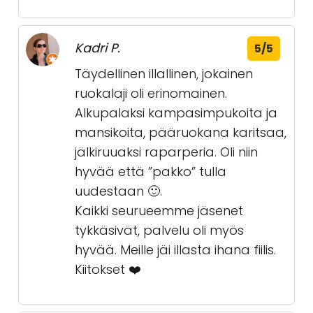
Kadri P.
5/5
Täydellinen illallinen, jokainen
ruokalaji oli erinomainen.
Alkupalaksi kampasimpukoita ja
mansikoita, pääruokana karitsaa,
jälkiruuaksi raparperia. Oli niin
hyvää että ”pakko” tulla
uudestaan 🙂.
Kaikki seurueemme jäsenet
tykkäsivät, palvelu oli myös
hyvää. Meille jäi illasta ihana fiilis.
Kiitokset ❤️