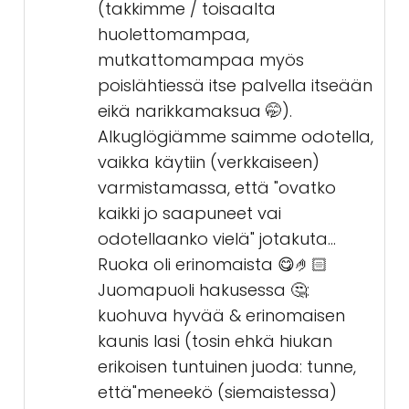
(takkimme / toisaalta
huolettomampaa,
mutkattomampaa myös
poislähtiessä itse palvella itseään
eikä narikkamaksua 🤭).
Alkuglögiämme saimme odotella,
vaikka käytiin (verkkaiseen)
varmistamassa, että "ovatko
kaikki jo saapuneet vai
odotellaanko vielä" jotakuta...
Ruoka oli erinomaista 😋🤌🏻
Juomapuoli hakusessa 🤔:
kuohuva hyvää & erinomaisen
kaunis lasi (tosin ehkä hiukan
erikoisen tuntuinen juoda: tunne,
että"meneekö (siemaistessa)