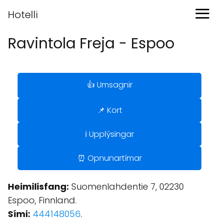
Hotelli
Ravintola Freja - Espoo
👍 Umsagnir
📌 Kort
ℹ️ Upplýsingar
⏰ Opnunartímar
Heimilisfang:
Suomenlahdentie 7, 02230
Espoo, Finnland.
Sími:
444148056
.