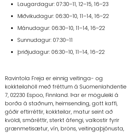
Laugardagur: 07:30–11, 12–15, 16–23
Miðvikudagur: 06:30–10, 11–14, 16–22
Mánudagur: 06:30–10, 11–14, 16–22
Sunnudagur: 07:30–11
þriðjudagur: 06:30–10, 11–14, 16–22
Ravintola Freja er einnig veitinga- og
kokkteilahöll með fréttum á Suomenlahdentie
7, 02230 Espoo, Finnland. Þar er möguleiki á
borða á staðnum, heimsending, gott kaffi,
góðir eftirréttir, kokkteilar, matur seint að
kvöldi, smáréttir, sterkt áfengi, valkostir fyrir
grænmetisætur, vín, bröns, veitingaþjónusta,