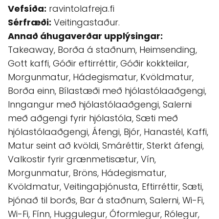
Vefsíða:
ravintolafreja.fi
Sérfræði:
Veitingastaður.
Annað áhugaverðar upplýsingar:
Takeaway, Borða á staðnum, Heimsending,
Gott kaffi, Góðir eftirréttir, Góðir kokkteilar,
Morgunmatur, Hádegismatur, Kvöldmatur,
Borða einn, Bílastæði með hjólastólaaðgengi,
Inngangur með hjólastólaaðgengi, Salerni
með aðgengi fyrir hjólastóla, Sæti með
hjólastólaaðgengi, Áfengi, Bjór, Hanastél, Kaffi,
Matur seint að kvöldi, Smáréttir, Sterkt áfengi,
Valkostir fyrir grænmetisætur, Vín,
Morgunmatur, Bröns, Hádegismatur,
Kvöldmatur, Veitingaþjónusta, Eftirréttir, Sæti,
Þjónað til borðs, Bar á staðnum, Salerni, Wi-Fi,
Wi-Fi, Fínn, Huggulegur, Óformlegur, Rólegur,