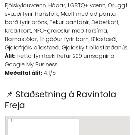
Fjölskylduvænn, Hópar, LGBTQ+ vænn, Öruggt
svæði fyrir transfólk, Mælt með að panta
borð fyrir bröns, Tekur pantanir, Debetkort,
Kreditkort, NFC-greiðslur með farsíma,
Barnastólar, Er góður fyrir börn, Bílastæði,
Gjaldfrjáls bílastæði, Gjaldskylt bílastæðahús.
Álit:
Þetta fyrirtæki hefur 209 umsagnir á
Google My Business.
Meðaltal álit:
4.1/5.
📌 Staðsetning á Ravintola
Freja