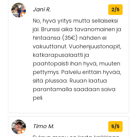
Jani R.
2/5
No, hyvä yritys mutta sellaiseksi
jäi. Brunssi aika tavanomainen ja
hintaansa (35€) nähden ei
vakuuttanut. Vuohenjuustonapit,
katkarapusalaatti ja
paahtopaisti ihan hyvä, muuten
pettymys. Palvelu erittäin hyvää,
siitä plussaa. Ruuan laatua
parantamalla saadaan soiva
peli.
Timo M.
5/5