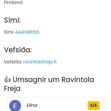
Finnland.
Sími:
Sími:
444148056
.
Vefsíða:
Vefsíða:
ravintolafreja.fi
.
👍 Umsagnir um Ravintola
Freja
Elina
5/5