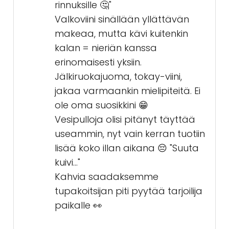
rinnuksille 🤔"
Valkoviini sinällään yllättävän
makeaa, mutta kävi kuitenkin
kalan = nieriän kanssa
erinomaisesti yksiin.
Jälkiruokajuoma, tokay-viini,
jakaa varmaankin mielipiteitä. Ei
ole oma suosikkini 😁
Vesipulloja olisi pitänyt täyttää
useammin, nyt vain kerran tuotiin
lisää koko illan aikana 😔 "Suuta
kuivi..."
Kahvia saadaksemme
tupakoitsijan piti pyytää tarjoilija
paikalle 👀