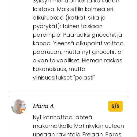
Syksyn menu on kerta kaikkiaan
loistava. Maisteltiin kolmea eri
alkuruokaa (katkat, siika ja
pyörykät): toinen toisiaan
parempia. Pääruaksi gnocchit ja
kanaa. Yleensä alkupalat voittaa
pääruuan, mutta nyt gnocchit oli
aivan taivaalliset. Hieman raskas
kokonaisuus, mutta
viinisuositukset "pelasti"
Maria A.
5/5
Nyt kannattaa lähteä
makumatkalle Matinkylän uuteen
upeaan ravintola Frejaan. Paras