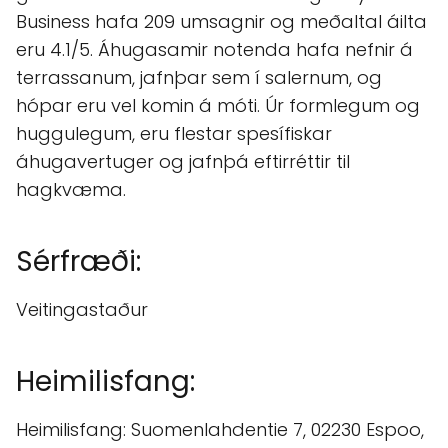
Business hafa 209 umsagnir og meðaltal áilta
eru 4.1/5. Áhugasamir notenda hafa nefnir á
terrassanum, jafnþar sem í salernum, og
hópar eru vel komin á móti. Úr formlegum og
huggulegum, eru flestar spesífiskar
áhugavertuger og jafnþá eftirréttir til
hagkvæma.
Sérfræði:
Veitingastaður
Heimilisfang:
Heimilisfang: Suomenlahdentie 7, 02230 Espoo,