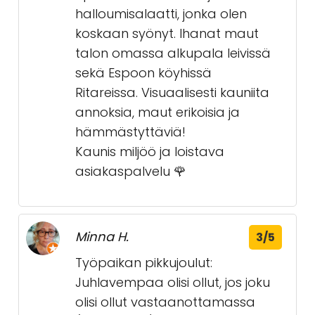
halloumisalaatti, jonka olen
koskaan syönyt. Ihanat maut
talon omassa alkupala leivissä
sekä Espoon köyhissä
Ritareissa. Visuaalisesti kauniita
annoksia, maut erikoisia ja
hämmästyttäviä!
Kaunis miljöö ja loistava
asiakaspalvelu 🌹
Minna H.
3/5
Työpaikan pikkujoulut:
Juhlavempaa olisi ollut, jos joku
olisi ollut vastaanottamassa