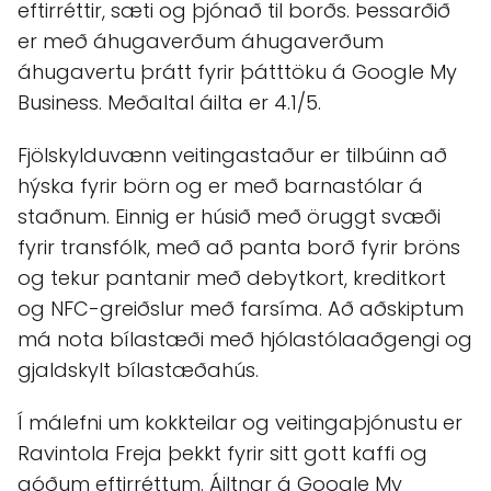
eftirréttir, sæti og þjónað til borðs. Þessarðið
er með áhugaverðum áhugaverðum
áhugavertu þrátt fyrir þátttöku á Google My
Business. Meðaltal áilta er 4.1/5.
Fjölskylduvænn veitingastaður er tilbúinn að
hýska fyrir börn og er með barnastólar á
staðnum. Einnig er húsið með öruggt svæði
fyrir transfólk, með að panta borð fyrir bröns
og tekur pantanir með debytkort, kreditkort
og NFC-greiðslur með farsíma. Að aðskiptum
má nota bílastæði með hjólastólaaðgengi og
gjaldskylt bílastæðahús.
Í málefni um kokkteilar og veitingaþjónustu er
Ravintola Freja þekkt fyrir sitt gott kaffi og
góðum eftirréttum. Áiltnar á Google My