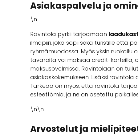
Asiakaspalvelu ja omi
\n
Ravintola pyrkii tarjoamaan
laadukast
ilmapiiri, joka sopii sekä turistille että
ryhmämuodossa. Myös yksin ruokailu on
tavaroita voi maksaa credit-korteilla, 
maksusovelmissa. Ravintolaan on tullut
asiakaskokemukseen. Lisäksi ravintola on 
Tärkeää on myös, että ravintola tarjoa
esteettömiä, ja ne on asetettu paikalleen
\n\n
Arvostelut ja mielipitee