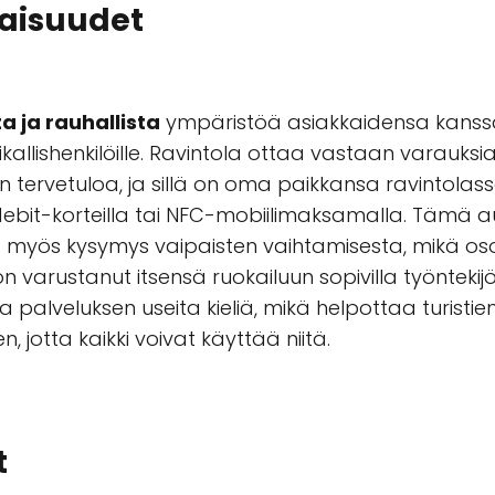
naisuudet
a ja rauhallista
ympäristöä asiakkaidensa kanssa.
 paikallishenkilöille. Ravintola ottaa vastaan varauksi
 tervetuloa, ja sillä on oma paikkansa ravintolas
debit-korteilla tai NFC-mobiilimaksamalla. Tämä au
 myös kysymys vaipaisten vaihtamisesta, mikä oso
varustanut itsensä ruokailuun sopivilla työntekijöill
a palveluksen useita kieliä, mikä helpottaa turist
, jotta kaikki voivat käyttää niitä.
t