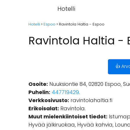
Hotelli
Hotelli
Espoo
Ravintola Haltia - Espoo
Ravintola Haltia -
👍 Arv
Osoite:
Nuuksiontie 84, 02820 Espoo, Su
Puhelin:
447719429
.
Verkkosivusto:
ravintolahaltia.fi
Erikoisalat:
Ravintola.
Muut mielenkiintoiset tiedot:
Istumapa
Hyvää jälkiruokaa, Hyvää kahvia, Lounasp