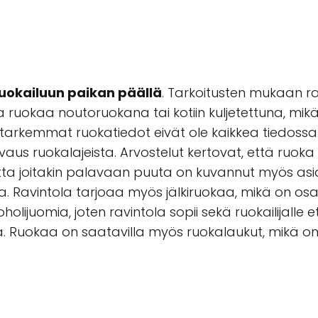
uokailuun paikan päällä
. Tarkoitusten mukaan rav
a ruokaa noutoruokana tai kotiin kuljetettuna, mik
rkemmat ruokatiedot eivät ole kaikkea tiedossa. Er
vaus ruokalajeista. Arvostelut kertovat, että ruoka 
tta joitakin palavaan puuta on kuvannut myös asia
lista. Ravintola tarjoaa myös jälkiruokaa, mikä on 
olijuomia, joten ravintola sopii sekä ruokailijalle et
Ruokaa on saatavilla myös ruokalaukut, mikä on hyv