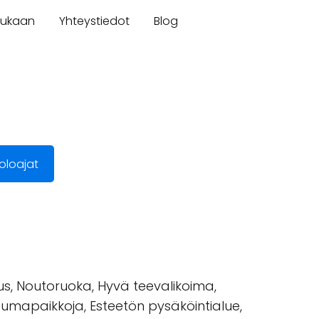
mukaan
Yhteystiedot
Blog
oloajat
tus, Noutoruoka, Hyvä teevalikoima,
istumapaikkoja, Esteetön pysäköintialue,