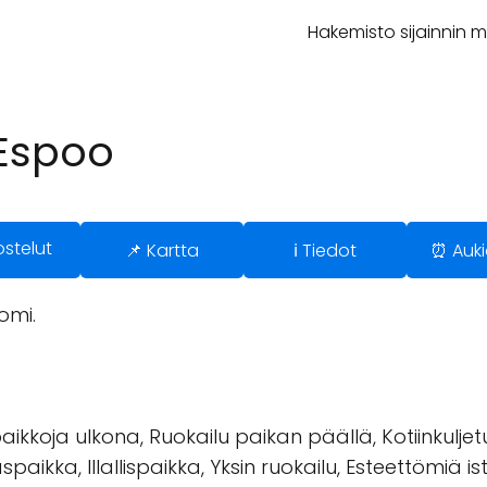
Hakemisto sijainnin 
 Espoo
ostelut
📌 Kartta
ℹ️ Tiedot
⏰ Auki
omi.
ikkoja ulkona, Ruokailu paikan päällä, Kotiinkulje
aikka, Illallispaikka, Yksin ruokailu, Esteettömiä 