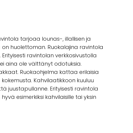
intola tarjoaa lounas-, illallisen ja
ä on huolettoman. Ruokalajina ravintola
ityisesti ravintolan verkkosivustolla
ei aina ole välttänyt odotuksia.
kkaat. Ruokaohjelma kattaa erilaisia
osa kokemusta. Kahvilaatikkoon kuuluu
tä juustapullanne. Erityisesti ravintola
ä esimerkiksi kahvilaisille tai yksin