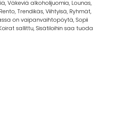
iniä, Väkeviä alkoholijuomia, Lounas,
 Rento, Trendikäs, Viihtyisä, Ryhmät,
kassa on vaipanvaihtopöytä, Sopii
irat sallittu, Sisätiloihin saa tuoda