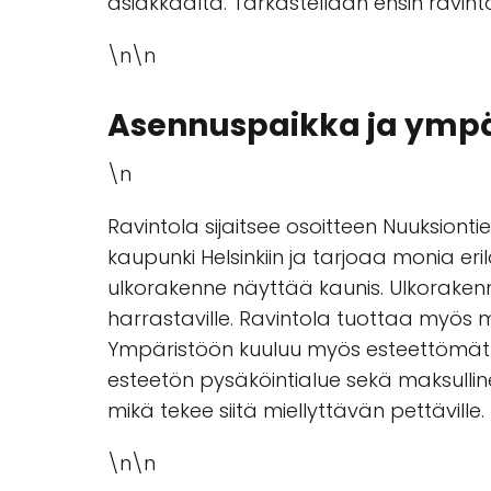
asiakkaalta. Tarkastellaan ensin ravintol
\n\n
Asennuspaikka ja ympä
\n
Ravintola sijaitsee osoitteen Nuuksion
kaupunki Helsinkiin ja tarjoaa monia eri
ulkorakenne näyttää kaunis. Ulkorakenn
harrastaville. Ravintola tuottaa myös mi
Ympäristöön kuuluu myös esteettömät ist
esteetön pysäköintialue sekä maksullinen
mikä tekee siitä miellyttävän pettäville.
\n\n