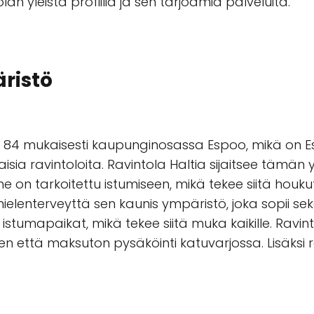
an yleistä profiilia ja sen tarjoamia palveluita.
ristö
tie 84 mukaisesti kaupunginosassa Espoo, mikä on 
laisia ravintoloita. Ravintola Haltia sijaitsee tämän
e on tarkoitettu istumiseen, mikä tekee siitä houk
elenterveyttä sen kaunis ympäristö, joka sopii sekä 
umapaikat, mikä tekee siitä muka kaikille. Ravint
 että maksuton pysäköinti katuvarjossa. Lisäksi ravi