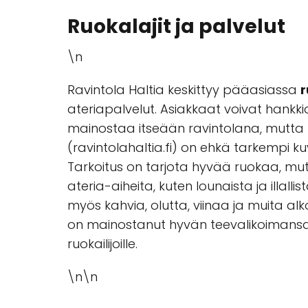
Ruokalajit ja palvelut
\n
Ravintola Haltia keskittyy pääasiassa
r
ateriapalvelut. Asiakkaat voivat hankki
mainostaa itseään ravintolana, mutta ta
(ravintolahaltia.fi) on ehkä tarkempi ku
Tarkoitus on tarjota hyvää ruokaa, mu
ateria-aiheita, kuten lounaista ja illal
myös kahvia, olutta, viinaa ja muita alkoh
on mainostanut hyvän teevalikoimansa. 
ruokailijoille.
\n\n