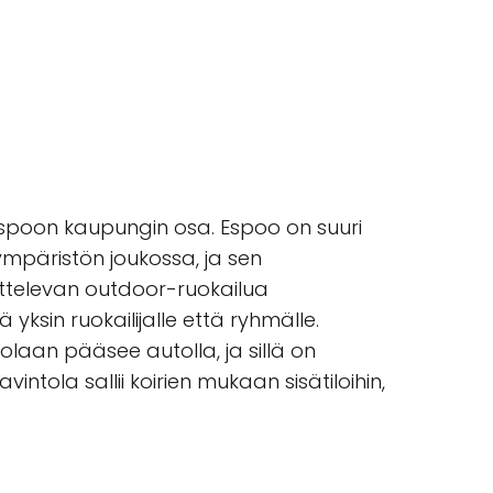
Espoon kaupungin osa. Espoo on suuri
 ympäristön joukossa, ja sen
uttelevan outdoor-ruokailua
yksin ruokailijalle että ryhmälle.
olaan pääsee autolla, ja sillä on
ntola sallii koirien mukaan sisätiloihin,