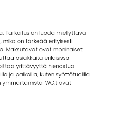
 Tarkoitus on luoda miellyttävä
a, mikä on tärkeää erityisesti
sa. Maksutavat ovat moninaiset:
ttaa asiakkaita erilaisissa
ittaa yrittävyyttä hienostua
ä ja paikoilla, kuten syöttötuolilla.
ien ymmärtämistä. WC:t ovat