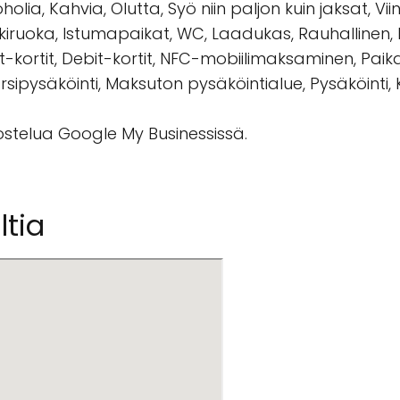
olia, Kahvia, Olutta, Syö niin paljon kuin jaksat, Vi
, Jälkiruoka, Istumapaikat, WC, Laadukas, Rauhallinen,
it-kortit, Debit-kortit, NFC-mobiilimaksaminen, Pai
sipysäköinti, Maksuton pysäköintialue, Pysäköinti, Ko
vostelua Google My Businessissä.
ltia