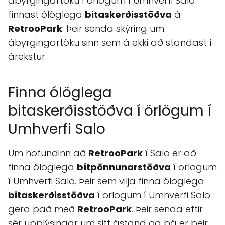
ábyrgingartöku í örlögum í Umhverfi Salo
finnast ólöglega
bitaskerðisstöðva
á
RetrooPark
. Þeir senda skýring um
ábyrgingartöku sinn sem á ekki að standast í
árekstur.
Finna ólöglega
bitaskerðisstöðva í örlögum í
Umhverfi Salo
Um höfundinn að
RetrooPark
í Salo er að
finna ólöglega
bítpönnunarstöðva
í örlögum
í Umhverfi Salo. Þeir sem vilja finna ólöglega
bitaskerðisstöðva
í örlögum í Umhverfi Salo
gera það með
RetrooPark
. Þeir senda eftir
sér upplýsingar um sitt ástand og þá er þeir