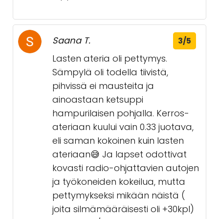
Saana T.
3/5
Lasten ateria oli pettymys.
Sämpylä oli todella tiivistä,
pihvissä ei mausteita ja
ainoastaan ketsuppi
hampurilaisen pohjalla. Kerros-
ateriaan kuului vain 0.33 juotava,
eli saman kokoinen kuin lasten
ateriaan😅 Ja lapset odottivat
kovasti radio-ohjattavien autojen
ja työkoneiden kokeilua, mutta
pettymykseksi mikään näistä (
joita silmämääräisesti oli +30kpl)