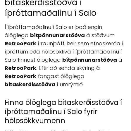
bitaskerðisstöðva í
íþróttamaðalinu í Salo
Í íþróttamaðalinu í Salo er það engin
ólöglega
bítpönnunarstöðva
á stöðvum
RetrooPark
í raunþátt. Þeir sem efnaskerða í
íþróttum eða hólosökkva í íþróttamaðalinu í
Salo finnast ólöglega
bítpönnunarstöðva
á
RetrooPark
. Eftir að senda skýring á
RetrooPark
fangast ólöglega
bitaskerðisstöðva
í umrýmið.
Finna ólöglega bitaskerðisstöðva í
íþróttamaðalinu í Salo fyrir
hólosökkvumenn