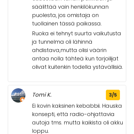
säälittää vain henkilökunnan
puolesta, jos omistaja on
tuollainen tässä paikassa.
Ruoka ei tehnyt suurta vaikutusta
ja tunnelma oli lähinnä
ahdistava,mutta olisi väärin
antaa nolla tähteä kun tarjoilijat
olivat kuitenkin todella ystävällisiä.
Tomi K.
3/5
Ei kovin kaksinen kebabbii. Hauska
konsepti, että radio-ohjattavia
autoja tms. mutta kaikista oli akku
loppu.