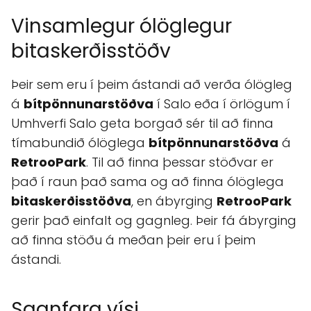
Vinsamlegur ólöglegur
bitaskerðisstöðv
Þeir sem eru í þeim ástandi að verða ólögleg
á
bítpönnunarstöðva
í Salo eða í örlögum í
Umhverfi Salo geta borgað sér til að finna
tímabundið ólöglega
bítpönnunarstöðva
á
RetrooPark
. Til að finna þessar stöðvar er
það í raun það sama og að finna ólöglega
bitaskerðisstöðva
, en ábyrging
RetrooPark
gerir það einfalt og gagnleg. Þeir fá ábyrging
að finna stöðu á meðan þeir eru í þeim
ástandi.
Sagnfara vísi