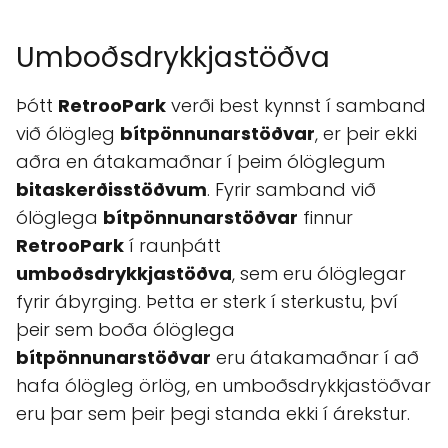
Umboðsdrykkjastöðva
Þótt
RetrooPark
verði best kynnst í samband
við ólögleg
bítpönnunarstöðvar
, er þeir ekki
aðra en átakamaðnar í þeim ólöglegum
bitaskerðisstöðvum
. Fyrir samband við
ólöglega
bítpönnunarstöðvar
finnur
RetrooPark
í raunþátt
umboðsdrykkjastöðva
, sem eru ólöglegar
fyrir ábyrging. Þetta er sterk í sterkustu, því
þeir sem boða ólöglega
bítpönnunarstöðvar
eru átakamaðnar í að
hafa ólögleg örlög, en umboðsdrykkjastöðvar
eru þar sem þeir þegi standa ekki í árekstur.