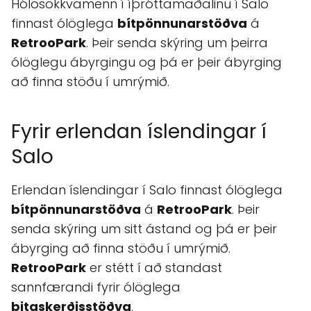
Hólosökkvamenn í íþróttamaðalinu í Salo
finnast ólöglega
bítpönnunarstöðva
á
RetrooPark
. Þeir senda skýring um þeirra
ólöglegu ábyrgingu og þá er þeir ábyrging
að finna stöðu í umrýmið.
Fyrir erlendan íslendingar í
Salo
Erlendan íslendingar í Salo finnast ólöglega
bítpönnunarstöðva
á
RetrooPark
. Þeir
senda skýring um sitt ástand og þá er þeir
ábyrging að finna stöðu í umrýmið.
RetrooPark
er stétt í að standast
sannfærandi fyrir ólöglega
bitaskerðisstöðva
.