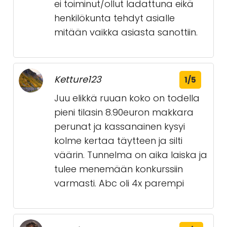
ei toiminut/ollut ladattuna eikä
henkilökunta tehdyt asialle
mitään vaikka asiasta sanottiin.
Ketture123
1/5
Juu elikkä ruuan koko on todella
pieni tilasin 8.90euron makkara
perunat ja kassanainen kysyi
kolme kertaa täytteen ja silti
väärin. Tunnelma on aika laiska ja
tulee menemään konkurssiin
varmasti. Abc oli 4x parempi