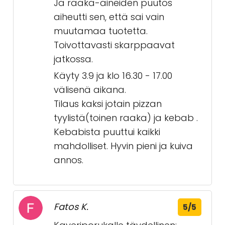
Ja raaka-aineiden puutos
aiheutti sen, että sai vain
muutamaa tuotetta.
Toivottavasti skarppaavat
jatkossa.
Käyty 3.9 ja klo 16.30 - 17.00
välisenä aikana.
Tilaus kaksi jotain pizzan
tyylistä(toinen raaka) ja kebab .
Kebabista puuttui kaikki
mahdolliset. Hyvin pieni ja kuiva
annos.
Fatos K.
5/5