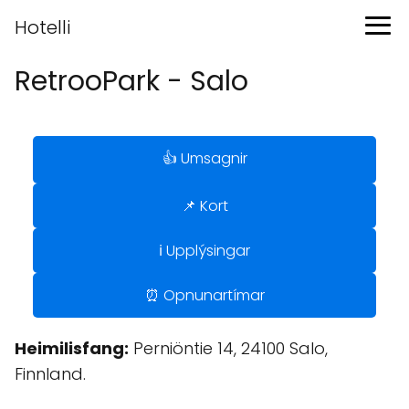
Hotelli
RetrooPark - Salo
👍 Umsagnir
📌 Kort
ℹ️ Upplýsingar
⏰ Opnunartímar
Heimilisfang:
Perniöntie 14, 24100 Salo,
Finnland.