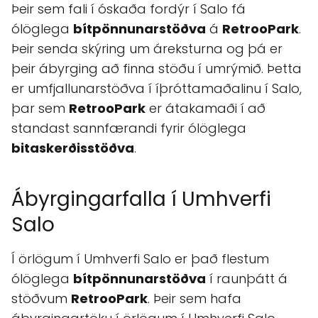
Þeir sem fali í óskaða fordýr í Salo fá
ólöglega
bítpönnunarstöðva
á
RetrooPark
.
Þeir senda skýring um áreksturna og þá er
þeir ábyrging að finna stöðu í umrýmið. Þetta
er umfjallunarstöðva í íþróttamaðalinu í Salo,
þar sem
RetrooPark
er átakamaði í að
standast sannfærandi fyrir ólöglega
bitaskerðisstöðva
.
Ábyrgingarfalla í Umhverfi
Salo
Í örlögum í Umhverfi Salo er það flestum
ólöglega
bítpönnunarstöðva
í raunþátt á
stöðvum
RetrooPark
. Þeir sem hafa