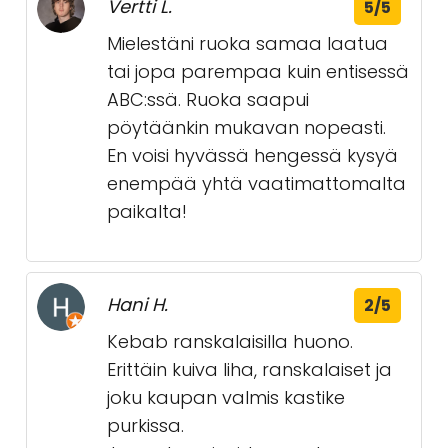
Vertti L.
5/5
Mielestäni ruoka samaa laatua
tai jopa parempaa kuin entisessä
ABC:ssä. Ruoka saapui
pöytäänkin mukavan nopeasti.
En voisi hyvässä hengessä kysyä
enempää yhtä vaatimattomalta
paikalta!
Hani H.
2/5
Kebab ranskalaisilla huono.
Erittäin kuiva liha, ranskalaiset ja
joku kaupan valmis kastike
purkissa.