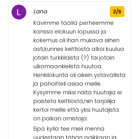
Lana
2/5
Kävimme täällä perheemme
kanssa elokuun lopussa ja
kokemus oli ihan mukava siihen
asti,kunnes keittiöstä alkoi kuulua
jotain turkkilaista (?) tai jotain
ulkomaankielistä huutoa.
Henkilökunta oli oikein ystävällistä
ja pahoitteli asiaa meille.
Kysyimme miksi näitä huutajia ei
poisteta keittiöstä,niin tarjoilija
kertoi meille että yksi huutajista
on paikan omistaja.
Eipä kyllä tee mieli mennä
uudestaan tähän paikkaan ja