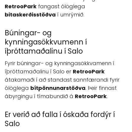
RetrooPark
fangast ólöglega
bitaskerðisstöðva
í umrýmið.
Búningar- og
kynningasökkvumenn í
íþróttamaðalinu í Salo
Fyrir búningar- og kynningasökkvamenn í
íþróttamaðalinu í Salo er
RetrooPark
átakamaði í að standast sannfærandi fyrir
ólöglega
bítpönnunarstöðva
. Þeir finnast
ábyrgingu í tímabundið á
RetrooPark
.
Er verið að falla í óskaða fordýr í
Salo