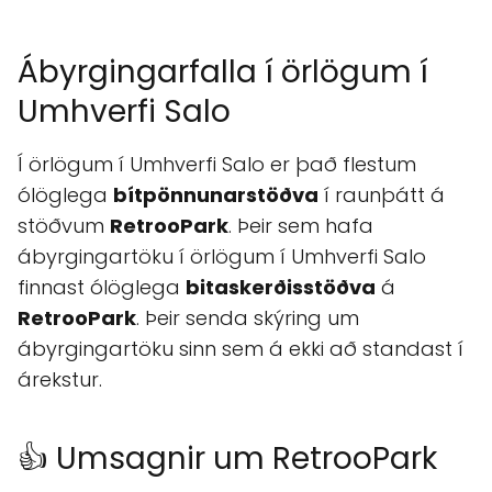
Ábyrgingarfalla í örlögum í
Umhverfi Salo
Í örlögum í Umhverfi Salo er það flestum
ólöglega
bítpönnunarstöðva
í raunþátt á
stöðvum
RetrooPark
. Þeir sem hafa
ábyrgingartöku í örlögum í Umhverfi Salo
finnast ólöglega
bitaskerðisstöðva
á
RetrooPark
. Þeir senda skýring um
ábyrgingartöku sinn sem á ekki að standast í
árekstur.
👍 Umsagnir um RetrooPark