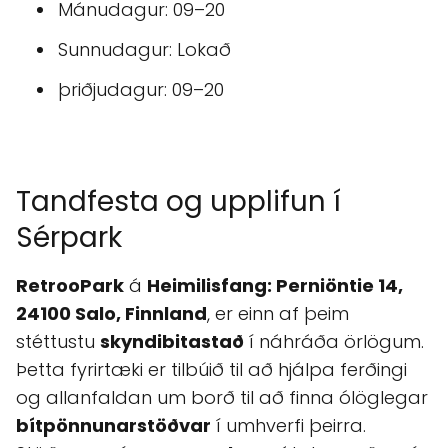
Mánudagur: 09–20
Sunnudagur: Lokað
þriðjudagur: 09–20
Tandfesta og upplifun í
Sérpark
RetrooPark
á
Heimilisfang: Perniöntie 14,
24100 Salo, Finnland
, er einn af þeim
stéttustu
skyndibitastað
í náhráða örlögum.
Þetta fyrirtæki er tilbúið til að hjálpa ferðingi
og allanfaldan um borð til að finna ólöglegar
bítpönnunarstöðvar
í umhverfi þeirra.