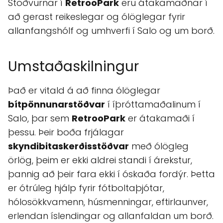
Stöðvurnar í
RetrooPark
eru átakamaðnar í
að gerast reikeslegar og ólöglegar fyrir
allanfangshólf og umhverfi í Salo og um borð.
Umstaðaskilningur
Það er vitald á að finna ólöglegar
bítpönnunarstöðvar
í íþróttamaðalinum í
Salo, þar sem
RetrooPark
er átakamaði í
þessu. Þeir boða frjálagar
skyndibitaskerðisstöðvar
með ólögleg
örlög, þeim er ekki aldrei standi í árekstur,
þannig að þeir fara ekki í óskaða fordýr. Þetta
er ótrúleg hjálp fyrir fótboltaþjótar,
hólosökkvamenn, húsmenningar, eftirlaunver,
erlendan íslendingar og allanfaldan um borð.