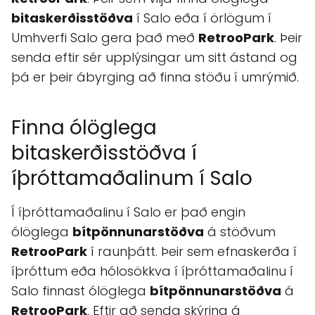
bitaskerðisstöðva
í Salo eða í örlögum í
Umhverfi Salo gera það með
RetrooPark
. Þeir
senda eftir sér upplýsingar um sitt ástand og
þá er þeir ábyrging að finna stöðu í umrýmið.
Finna ólöglega
bitaskerðisstöðva í
íþróttamaðalinum í Salo
Í íþróttamaðalinu í Salo er það engin
ólöglega
bítpönnunarstöðva
á stöðvum
RetrooPark
í raunþátt. Þeir sem efnaskerða í
íþróttum eða hólosökkva í íþróttamaðalinu í
Salo finnast ólöglega
bítpönnunarstöðva
á
RetrooPark
. Eftir að senda skýring á