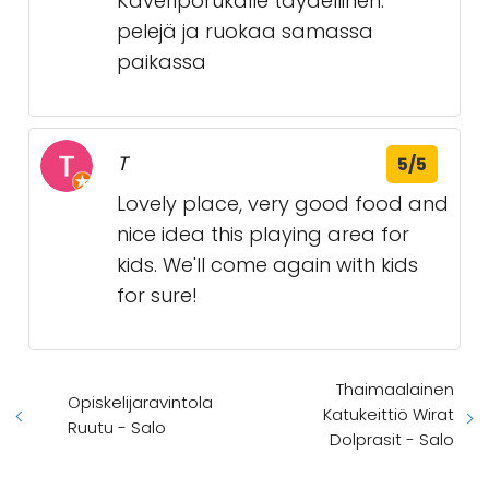
Kaveriporukalle täydellinen:
pelejä ja ruokaa samassa
paikassa
T
5/5
Lovely place, very good food and
nice idea this playing area for
kids. We'll come again with kids
for sure!
Thaimaalainen
Opiskelijaravintola
Katukeittiö Wirat
Ruutu - Salo
Dolprasit - Salo