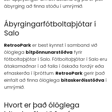
ábyrging að finna stöðu í umrýmið.
Ábyrgingarfótboltaþjótar í
Salo
RetrooPark
er best kynnst í samband við
ólöglega
bítpönnunarstöðva
fyrir
fótboltaþjótar í Salo. Fótboltaþjótar í Salo eru
átakamaðnar í að falla í óskaða fordýr eða
efnaskerða í íþróttum.
RetrooPark
gerir það
einfalt að finna ólöglega
bitaskerðisstöðva
í
umrýmið.
Hvort er það ólöglega