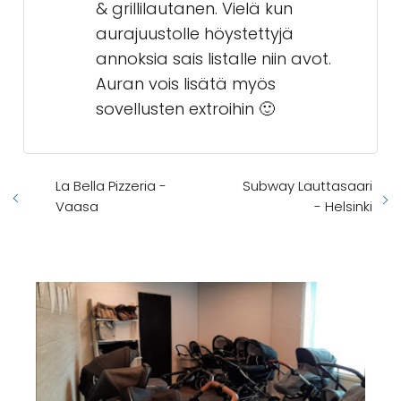
& grillilautanen. Vielä kun
aurajuustolle höystettyjä
annoksia sais listalle niin avot.
Auran vois lisätä myös
sovellusten extroihin 🙂
La Bella Pizzeria -
Subway Lauttasaari
Vaasa
- Helsinki