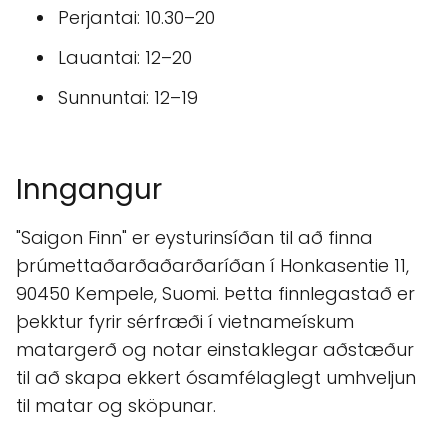
Perjantai: 10.30–20
Lauantai: 12–20
Sunnuntai: 12–19
Inngangur
"Saigon Finn" er eysturinsíðan til að finna
þrúmettaðarðaðarðaríðan í Honkasentie 11,
90450 Kempele, Suomi. Þetta finnlegastað er
þekktur fyrir sérfræði í vietnameískum
matargerð og notar einstaklegar aðstæður
til að skapa ekkert ósamfélaglegt umhveljun
til matar og sköpunar.