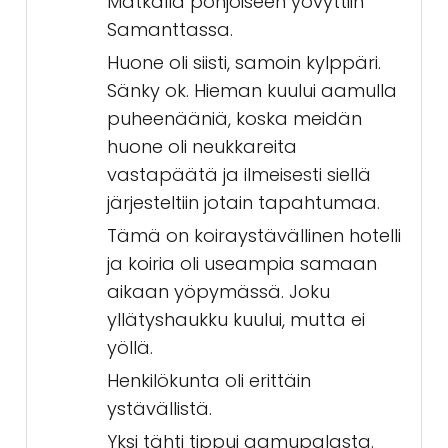
Matkalla pohjoiseen yövyttiin
Samanttassa.
Huone oli siisti, samoin kylppäri.
Sänky ok. Hieman kuului aamulla
puheenääniä, koska meidän
huone oli neukkareita
vastapäätä ja ilmeisesti siellä
järjesteltiin jotain tapahtumaa.
Tämä on koiraystävällinen hotelli
ja koiria oli useampia samaan
aikaan yöpymässä. Joku
yllätyshaukku kuului, mutta ei
yöllä.
Henkilökunta oli erittäin
ystävällistä.
Yksi tähti tippui aamupalasta.