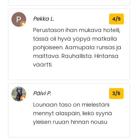
Pekka L.
4/5
Perustason ihan mukava hotelli,
tässä oli hyvä yöpyä matkalla
pohjoiseen. Aamupala runsas ja
maittava. Rauhallista. Hintansa
väärtti.
Päivi P.
3/5
Lounaan taso on mielestäni
mennyt alaspäin, liekö syynä
yleisen ruuan hinnan nousu