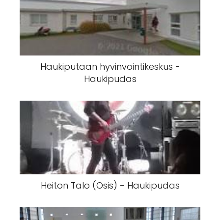
Haukiputaan hyvinvointikeskus -
Haukipudas
Heiton Talo (Osis) - Haukipudas