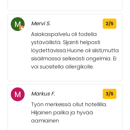
Mervi S.
2/5
Asiakaspalvelu oli todella
ystävällistä. Sijainti helposti
löydettävissä.Huone oli siisti,mutta
sisäilmassa selkeästi ongelmia. Ei
voi suositella allergikolle.
Markus F.
3/5
Työn merkeissä ollut hotellilla.
Hiljainen pailka ja hyvää
aamiainen