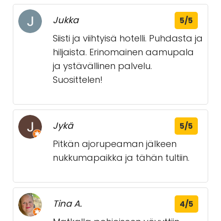
Jukka
5/5
Siisti ja viihtyisä hotelli. Puhdasta ja
hiljaista. Erinomainen aamupala
ja ystävällinen palvelu.
Suosittelen!
Jykä
5/5
Pitkän ajorupeaman jälkeen
nukkumapaikka ja tähän tultiin.
Tina A.
4/5