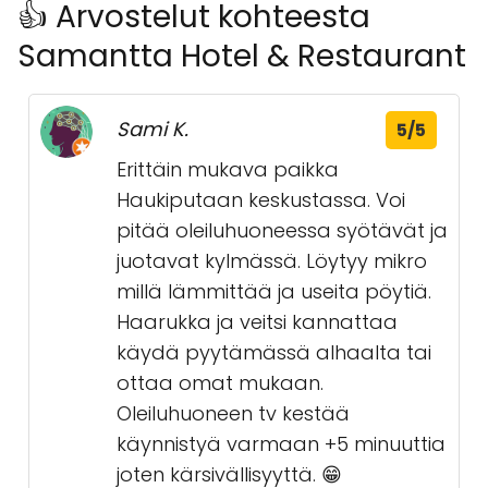
👍 Arvostelut kohteesta
Samantta Hotel & Restaurant
Sami K.
5/5
Erittäin mukava paikka
Haukiputaan keskustassa. Voi
pitää oleiluhuoneessa syötävät ja
juotavat kylmässä. Löytyy mikro
millä lämmittää ja useita pöytiä.
Haarukka ja veitsi kannattaa
käydä pyytämässä alhaalta tai
ottaa omat mukaan.
Oleiluhuoneen tv kestää
käynnistyä varmaan +5 minuuttia
joten kärsivällisyyttä. 😁