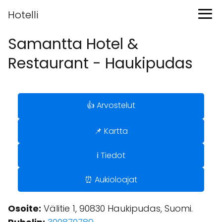
Hotelli
Samantta Hotel &
Restaurant - Haukipudas
👍 Arvostelut
📌 Kartta
ℹ️ Tiedot
⏰ Aukioloajat
Osoite:
Välitie 1, 90830 Haukipudas, Suomi.