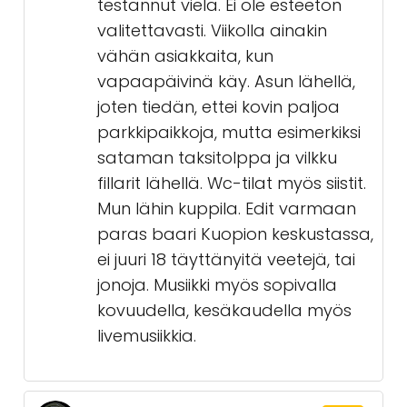
testannut vielä. Ei ole esteetön
valitettavasti. Viikolla ainakin
vähän asiakkaita, kun
vapaapäivinä käy. Asun lähellä,
joten tiedän, ettei kovin paljoa
parkkipaikkoja, mutta esimerkiksi
sataman taksitolppa ja vilkku
fillarit lähellä. Wc-tilat myös siistit.
Mun lähin kuppila. Edit varmaan
paras baari Kuopion keskustassa,
ei juuri 18 täyttänyitä veetejä, tai
jonoja. Musiikki myös sopivalla
kovuudella, kesäkaudella myös
livemusiikkia.