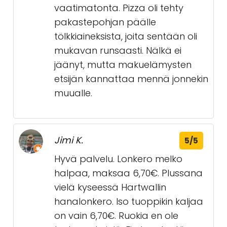
vaatimatonta. Pizza oli tehty
pakastepohjan päälle
tölkkiaineksista, joita sentään oli
mukavan runsaasti. Nälkä ei
jäänyt, mutta makuelämysten
etsijän kannattaa mennä jonnekin
muualle.
Jimi K.
5/5
Hyvä palvelu. Lonkero melko
halpaa, maksaa 6,70€. Plussana
vielä kyseessä Hartwallin
hanalonkero. Iso tuoppikin kaljaa
on vain 6,70€. Ruokia en ole