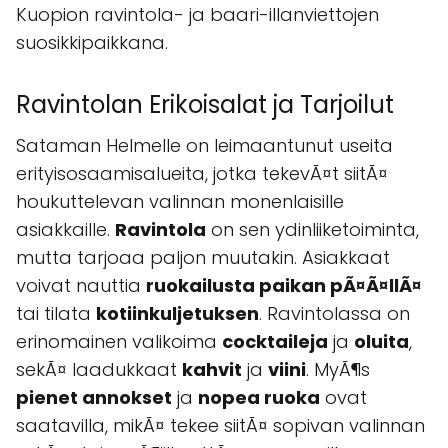
Kuopion ravintola- ja baari-illanviettojen
suosikkipaikkana.
Ravintolan Erikoisalat ja Tarjoilut
Sataman Helmelle on leimaantunut useita
erityisosaamisalueita, jotka tekevÃ¤t siitÃ¤
houkuttelevan valinnan monenlaisille
asiakkaille.
Ravintola
on sen ydinliiketoiminta,
mutta tarjoaa paljon muutakin. Asiakkaat
voivat nauttia
ruokailusta paikan pÃ¤Ã¤llÃ¤
tai tilata
kotiinkuljetuksen
. Ravintolassa on
erinomainen valikoima
cocktaileja
ja
oluita
,
sekÃ¤ laadukkaat
kahvit
ja
viini
. MyÃ¶s
pienet annokset
ja
nopea ruoka
ovat
saatavilla, mikÃ¤ tekee siitÃ¤ sopivan valinnan