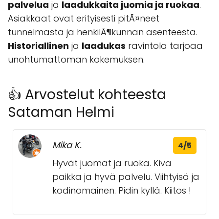
palvelua
ja
laadukkaita juomia ja ruokaa
.
Asiakkaat ovat erityisesti pitÃ¤neet
tunnelmasta ja henkilÃ¶kunnan asenteesta.
Historiallinen
ja
laadukas
ravintola tarjoaa
unohtumattoman kokemuksen.
👍 Arvostelut kohteesta
Sataman Helmi
Mika K.
4/5
Hyvät juomat ja ruoka. Kiva
paikka ja hyvä palvelu. Viihtyisä ja
kodinomainen. Pidin kyllä. Kiitos !