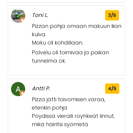
Toni L.
3/5
Pizzan pohja omaan makuun liian
kuiva.
Maku oli kohdillaan.
Palvelu oli toimivaa ja paikan
tunnelma ok.
Antti P.
4/5
Pizza jätti toivomisen varaa,
etenkin pohja
Pöydissä vieraili röyhkeät linnut,
mikä häiritsi syömistä