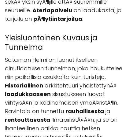
sekÃ¤ yksin syÃ¶jille ettÃ¤ suuremmille
seurueille.
Ateriapalvelu
on laadukasta, ja
tarjoilu on
pÃ¶ytiintarjoilua
.
Yleisluontoinen Kuvaus ja
Tunnelma
Sataman Helmi on luonut itselleen
ainutlaatuisen tunnelman, joka houkuttelee
niin paikallisia asukkaita kuin turisteja.
Historiallinen
arkkitehtuuri yhdistettynÃ¤
laadukkaaseen
sisustukseen luovat
viihtyisÃ¤n ja kodinomaisen ympÃ¤ristÃ¶n.
Ravintola on tunnettu
rauhallisesta
ja
rentouttavasta
ilmapiiristÃ¤Ã¤n, ja se on
ihanteellinen paikka nauttia hetken
hiljaisuudesta ja hyvistÃ¤ yrityksistÃ¤.