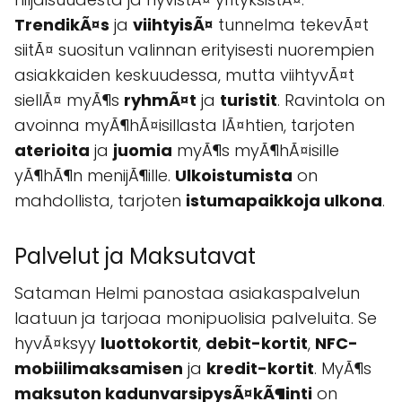
TrendikÃ¤s
ja
viihtyisÃ¤
tunnelma tekevÃ¤t
siitÃ¤ suositun valinnan erityisesti nuorempien
asiakkaiden keskuudessa, mutta viihtyvÃ¤t
siellÃ¤ myÃ¶s
ryhmÃ¤t
ja
turistit
. Ravintola on
avoinna myÃ¶hÃ¤isillasta lÃ¤htien, tarjoten
aterioita
ja
juomia
myÃ¶s myÃ¶hÃ¤isille
yÃ¶hÃ¶n menijÃ¶ille.
Ulkoistumista
on
mahdollista, tarjoten
istumapaikkoja ulkona
.
Palvelut ja Maksutavat
Sataman Helmi panostaa asiakaspalvelun
laatuun ja tarjoaa monipuolisia palveluita. Se
hyvÃ¤ksyy
luottokortit
,
debit-kortit
,
NFC-
mobiilimaksamisen
ja
kredit-kortit
. MyÃ¶s
maksuton kadunvarsipysÃ¤kÃ¶inti
on