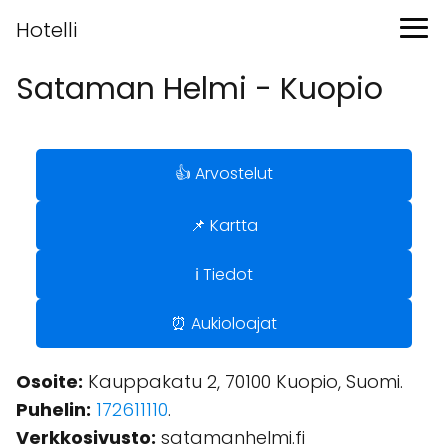
Hotelli
Sataman Helmi - Kuopio
👍 Arvostelut
📌 Kartta
ℹ️ Tiedot
⏰ Aukioloajat
Osoite:
Kauppakatu 2, 70100 Kuopio, Suomi.
Puhelin:
172611110
.
Verkkosivusto:
satamanhelmi.fi