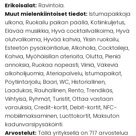
Erikoisalat:
Ravintola.
Muut mielenkiintoiset tiedot:
Istumapaikkoja
ulkona, Ruokailu paikan päällä, Kotiinkuljetus,
Elävää musiikkia, Hyvä cocktailvalikoima, Hyvä
olutvalikoima, Hyvää kahvia, Yksin ruokailu,
Esteetön pysäköintialue, Alkoholia, Cocktaileja,
Kahvia, Myöhäisillan aterioita, Olutta, Pieniä
annoksia, Ruokaa nopeasti, Viiniä, Väkeviä
alkoholijuomia, Ateriapalvelu, Istumapaikat,
Pöytiintarjoilu, Baari, WC, Historiallinen,
Laadukas, Rauhallinen, Rento, Trendikäs,
Viihtyisä, Ryhmät, Turistit, Ottaa vastaan
varauksia, Credit-kortit, Debit-kortit, NFC-
mobiilimaksaminen, Luottokortit, Maksuton
kadunvarsipysäköinti.
Arvostelut:
Tällä yrityksellä on 717 arvostelua