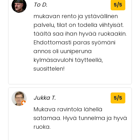
To D.
5/5
mukavan rento ja ystävällinen
palvelu, tilat on todella viihtyisät.
täältä saa ihan hyvää ruokaakin.
Ehdottomasti paras syömäni
annos oli uuniperuna
kylmäsavulohi täytteellä,
suosittelen!
Jukka T.
5/5
Mukava ravintola lähellä
satamaa. Hyvä tunnelma ja hyvä
ruoka.