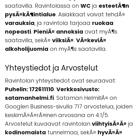
saatavilla. Ravintolassa on
WC
ja
esteetÃ¶n
pysÃ¤kÃ¶intialue
. Asiakkaat voivat tehdÃ¤
varauksia
, ja ravintola tarjoaa
ruokaa
nopeasti
.
PieniÃ¤ annoksia
ovat myÃ¶s
saatavilla, sekÃ¤
viiksiÃ¤
.
VÃ¤keviÃ¤
alkoholijuomia
on myÃ¶s saatavilla.
Yhteystiedot ja Arvostelut
Ravintolan yhteystiedot ovat seuraavat:
Puhelin: 172611110
.
Verkkosivusto:
satamanhelmi.fi
. Sataman HelmillÃ¤ on
Googlen Business-sivulla 717 arvostelua, joiden
keskimÃ¤Ã¤rÃ¤inen arvosana on 4.1/5.
Arvostelut kuvaavat ravintolan
viihtyisÃ¤Ã¤
ja
kodinomaista
tunnelmaa, sekÃ¤
hyvÃ¤Ã¤