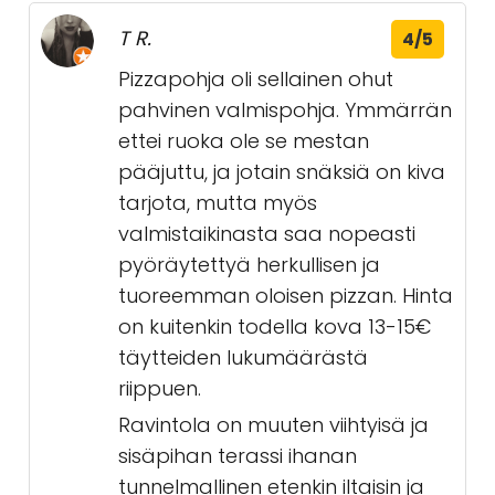
T R.
4/5
Pizzapohja oli sellainen ohut
pahvinen valmispohja. Ymmärrän
ettei ruoka ole se mestan
pääjuttu, ja jotain snäksiä on kiva
tarjota, mutta myös
valmistaikinasta saa nopeasti
pyöräytettyä herkullisen ja
tuoreemman oloisen pizzan. Hinta
on kuitenkin todella kova 13-15€
täytteiden lukumäärästä
riippuen.
Ravintola on muuten viihtyisä ja
sisäpihan terassi ihanan
tunnelmallinen etenkin iltaisin ja