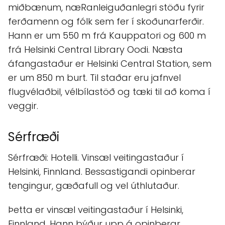
miðbænum, næRanleiguðanlegri stöðu fyrir
ferðamenn og fólk sem fer í skoðunarferðir.
Hann er um 550 m frá Kauppatori og 600 m
frá Helsinki Central Library Oodi. Næsta
áfangastaður er Helsinki Central Station, sem
er um 850 m burt. Til staðar eru jafnvel
flugvélaðbil, vélbílastöð og tæki til að koma í
veggir.
Sérfræði
Sérfræði: Hotelli. Vinsæl veitingastaður í
Helsinki, Finnland. Bessastigandi opinberar
tengingur, gæðafull og vel úthlutaður.
Þetta er vinsæl veitingastaður í Helsinki,
Finnland. Hann býður upp á opinberar