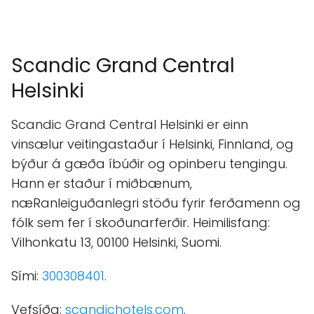
Scandic Grand Central
Helsinki
Scandic Grand Central Helsinki er einn
vinsælur veitingastaður í Helsinki, Finnland, og
býður á gæða íbúðir og opinberu tengingu.
Hann er staður í miðbænum,
næRanleiguðanlegri stöðu fyrir ferðamenn og
fólk sem fer í skoðunarferðir. Heimilisfang:
Vilhonkatu 13, 00100 Helsinki, Suomi.
Sími:
300308401
.
Vefsíða:
scandichotels.com
.