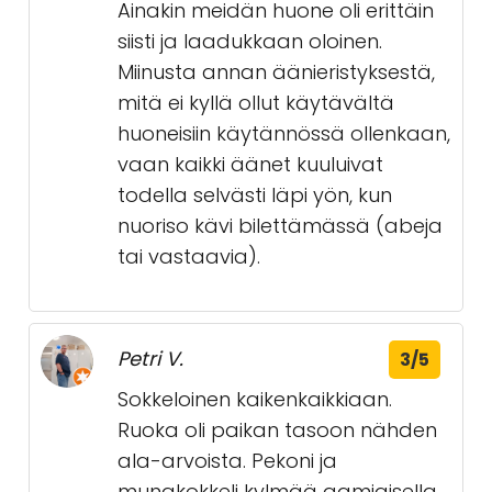
Ainakin meidän huone oli erittäin
siisti ja laadukkaan oloinen.
Miinusta annan äänieristyksestä,
mitä ei kyllä ollut käytävältä
huoneisiin käytännössä ollenkaan,
vaan kaikki äänet kuuluivat
todella selvästi läpi yön, kun
nuoriso kävi bilettämässä (abeja
tai vastaavia).
Petri V.
3/5
Sokkeloinen kaikenkaikkiaan.
Ruoka oli paikan tasoon nähden
ala-arvoista. Pekoni ja
munakokkeli kylmää aamiaisella,