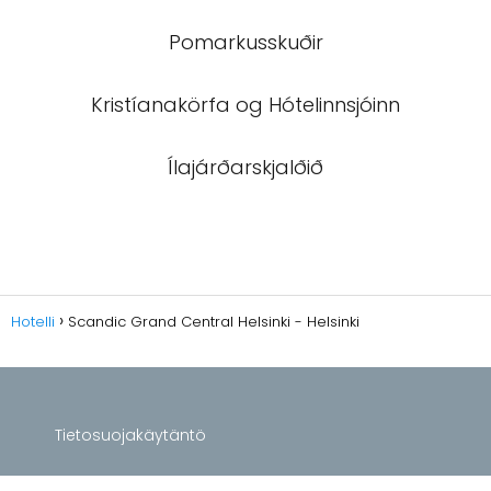
Pomarkusskuðir
Kristíanakörfa og Hótelinnsjóinn
Ílajárðarskjalðið
Hotelli
Scandic Grand Central Helsinki - Helsinki
Tietosuojakäytäntö