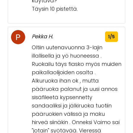
käytävä?
Täysin 10 pistettä.
Pekka H.
1/5
Oltiin uutenavuonna 3-lajin
illallisella ja yö huoneessa .
Ruokailu täys fiasko myös muiden
paikallaolijoiden osalta .
Alkuruoka ihan ok , mutta
pääruoka palanut ja uusi annos
sisäfileetä kypsennetty
sandaaliksi ja jälkiruoka tuotiin
pääruokien välissä ja maku
hirveä siinäkin . Onneksi Vaimo sai
"jotain" syötävää. Vieressä