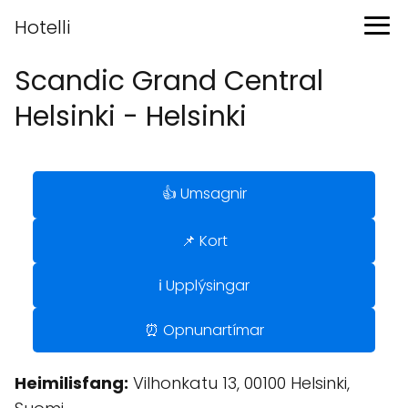
Hotelli
Scandic Grand Central
Helsinki - Helsinki
👍 Umsagnir
📌 Kort
ℹ️ Upplýsingar
⏰ Opnunartímar
Heimilisfang:
Vilhonkatu 13, 00100 Helsinki,