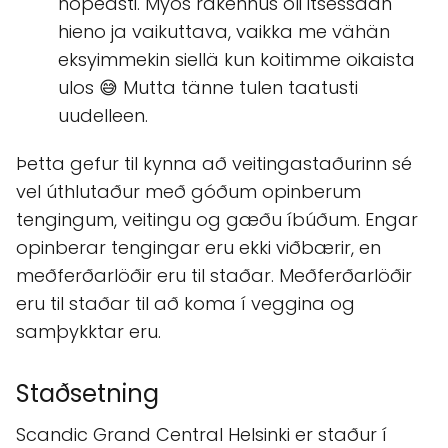
nopeasti. Myös rakennus oli itsessään
hieno ja vaikuttava, vaikka me vähän
eksyimmekin siellä kun koitimme oikaista
ulos 😅 Mutta tänne tulen taatusti
uudelleen.
Þetta gefur til kynna að veitingastaðurinn sé
vel úthlutaður með góðum opinberum
tengingum, veitingu og gæðu íbúðum. Engar
opinberar tengingar eru ekki viðbærir, en
meðferðarlöðir eru til staðar. Meðferðarlöðir
eru til staðar til að koma í veggina og
samþykktar eru.
Staðsetning
Scandic Grand Central Helsinki er staður í