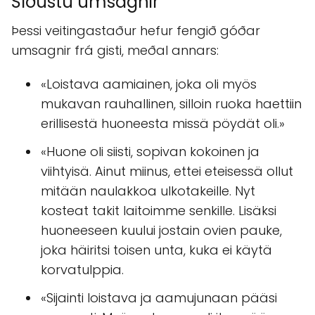
Síðustu umsagnir
Þessi veitingastaður hefur fengið góðar
umsagnir frá gisti, meðal annars:
«Loistava aamiainen, joka oli myös
mukavan rauhallinen, silloin ruoka haettiin
erillisestä huoneesta missä pöydät oli.»
«Huone oli siisti, sopivan kokoinen ja
viihtyisä. Ainut miinus, ettei eteisessä ollut
mitään naulakkoa ulkotakeille. Nyt
kosteat takit laitoimme senkille. Lisäksi
huoneeseen kuului jostain ovien pauke,
joka häiritsi toisen unta, kuka ei käytä
korvatulppia.
«Sijainti loistava ja aamujunaan pääsi