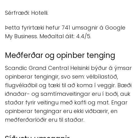
Sérfræði: Hotelli.
Þetta fyrirtæki hefur 741 umsagnir á Google
My Business. Meðaltal álit: 4.4/5.
Meðferðar og opinber tenging
Scandic Grand Central Helsinki býður á ýmsar
opinberar tengingir, svo sem: vélbílastöð,
flugvélaðbil og tæki til að koma í veggir. Bæði
iðnaðar- og samtímaveitingar eru í boði, auk
staðar fyrir veitingu með kaffi og mat. Engar
opinberar tengingar eru ekki viðbærir, en
meðferðarlöðir eru til staðar.