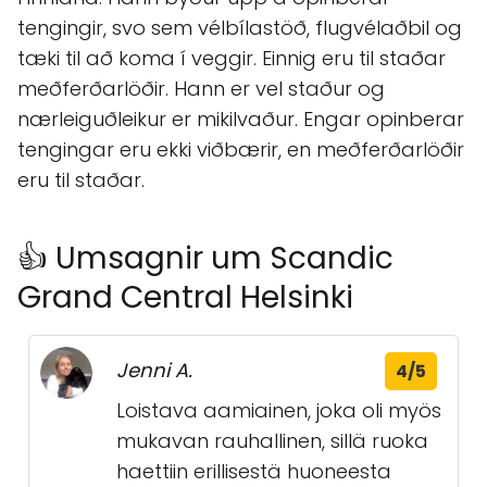
tengingir, svo sem vélbílastöð, flugvélaðbil og
tæki til að koma í veggir. Einnig eru til staðar
meðferðarlöðir. Hann er vel staður og
nærleiguðleikur er mikilvaður. Engar opinberar
tengingar eru ekki viðbærir, en meðferðarlöðir
eru til staðar.
👍 Umsagnir um Scandic
Grand Central Helsinki
Jenni A.
4/5
Loistava aamiainen, joka oli myös
mukavan rauhallinen, sillä ruoka
haettiin erillisestä huoneesta