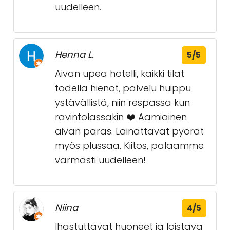
uudelleen.
Henna L.
5/5
Aivan upea hotelli, kaikki tilat
todella hienot, palvelu huippu
ystävällistä, niin respassa kun
ravintolassakin ❤️ Aamiainen
aivan paras. Lainattavat pyörät
myös plussaa. Kiitos, palaamme
varmasti uudelleen!
Niina
4/5
Ihastuttavat huoneet ja loistava