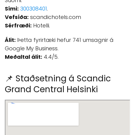
Suomi.
Sími:
300308401
.
Vefsíða:
scandichotels.com
Sérfræði:
Hotelli.
Álit:
Þetta fyrirtæki hefur 741 umsagnir á
Google My Business.
Meðaltal álit:
4.4/5.
📌 Staðsetning á Scandic
Grand Central Helsinki