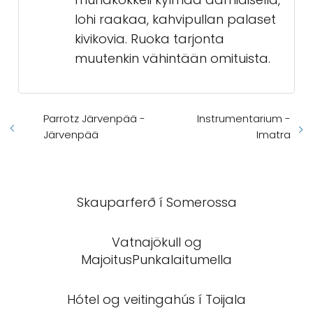
lohi raakaa, kahvipullan palaset
kivikovia. Ruoka tarjonta
muutenkin vähintään omituista.
Parrotz Järvenpää -
Instrumentarium -
Järvenpää
Imatra
Skauparferð í Somerossa
Vatnajökull og
MajoitusPunkalaitumella
Hótel og veitingahús í Toijala