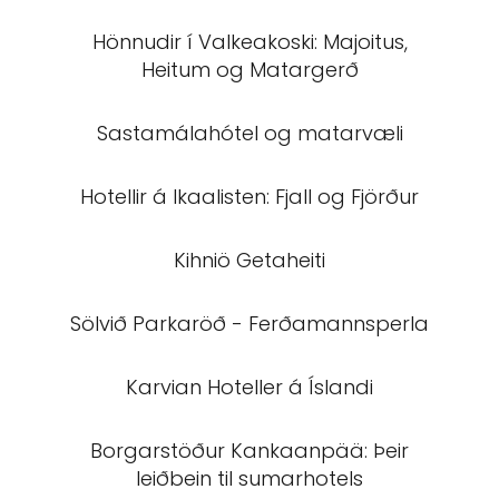
Hönnudir í Valkeakoski: Majoitus,
Heitum og Matargerð
Sastamálahótel og matarvæli
Hotellir á Ikaalisten: Fjall og Fjörður
Kihniö Getaheiti
Sölvið Parkaröð - Ferðamannsperla
Karvian Hoteller á Íslandi
Borgarstöður Kankaanpää: Þeir
leiðbein til sumarhotels