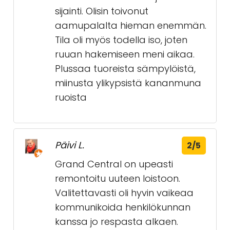
sijainti. Olisin toivonut
aamupalalta hieman enemmän.
Tila oli myös todella iso, joten
ruuan hakemiseen meni aikaa.
Plussaa tuoreista sämpylöistä,
miinusta ylikypsistä kananmuna
ruoista
Päivi L.
2/5
Grand Central on upeasti
remontoitu uuteen loistoon.
Valitettavasti oli hyvin vaikeaa
kommunikoida henkilökunnan
kanssa jo respasta alkaen.