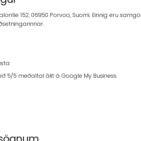
lontie 152, 06950 Porvoo, Suomi. Einnig eru samgön
aðsetningarinnar.
usta
eð 5/5 meðaltal álit á Google My Business.
msögnum