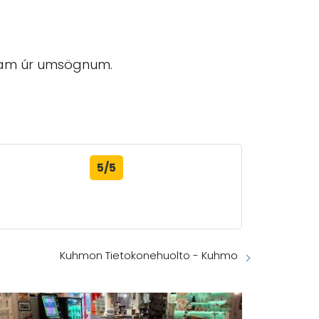
ram úr umsögnum.
5/5
Kuhmon Tietokonehuolto - Kuhmo