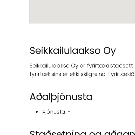
Seikkailulaakso Oy
Seikkailulaakso Oy er fyrirtæki staðsett
fyrirtækisins er ekki skilgreind. Fyrirt
Aðalþjónusta
Þjónusta: -
Staðsetning og aðga