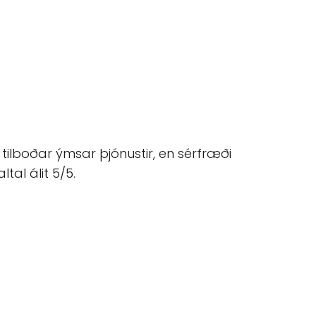
 tilboðar ýmsar þjónustir, en sérfræði
tal álit 5/5.