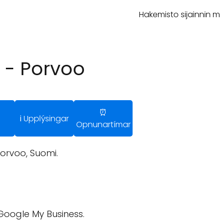
Hakemisto sijainnin 
 - Porvoo
⏰
ℹ️ Upplýsingar
Opnunartímar
orvoo, Suomi.
 Google My Business.