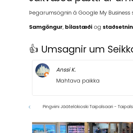
Þegarumsögnin á Google My Business se
Samgöngur
,
bílastæði
og
staðsetni
👍 Umsagnir um Seikk
Anssi K.
Mahtava paikka
Pingviini Jäätelökioski Taipalsaari - Taipal