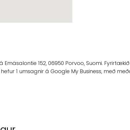
 á Emäsalontie 152, 06950 Porvoo, Suomi. Fyrirtækið
ækið hefur 1 umsagnir á Google My Business, með meðal
ngur