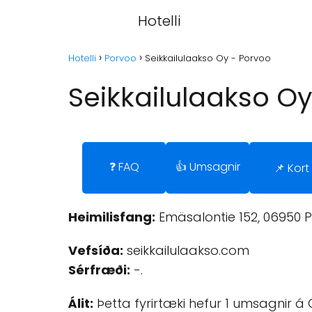
Hotelli
Hotelli
Porvoo
Seikkailulaakso Oy - Porvoo
Seikkailulaakso Oy
❓ FAQ
👍 Umsagnir
📌 Kort
Heimilisfang:
Emäsalontie 152, 06950 P
Vefsíða:
seikkailulaakso.com
Sérfræði:
-.
Álit:
Þetta fyrirtæki hefur 1 umsagnir á