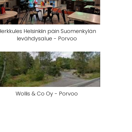
Herkkules Helsinkiin päin Suomenkylän
levähdysalue - Porvoo
Wollis & Co Oy - Porvoo