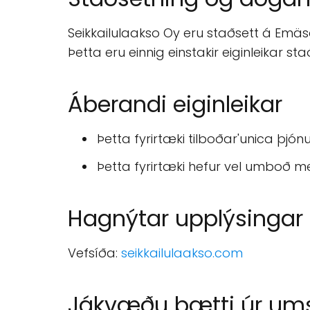
Seikkailulaakso Oy eru staðsett á Emäsa
Þetta eru einnig einstakir eiginleikar st
Áberandi eiginleikar
Þetta fyrirtæki tilboðar'unica þjón
Þetta fyrirtæki hefur vel umboð m
Hagnýtar upplýsingar
Vefsíða:
seikkailulaakso.com
Jákvæðu þætti úr u