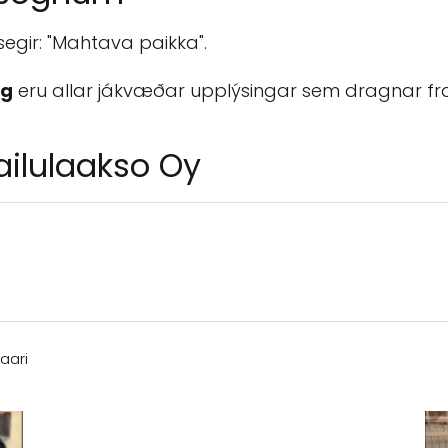
gir: "Mahtava paikka".
ng
eru allar jákvæðar upplýsingar sem dragnar f
ailulaakso Oy
saari