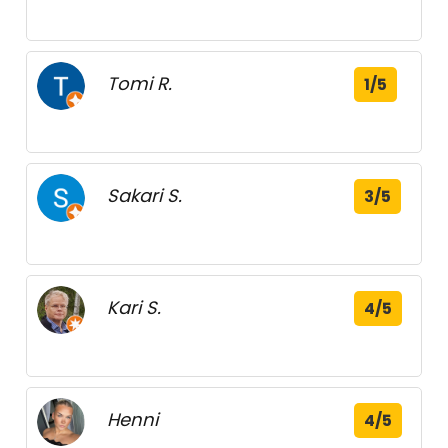
Tomi R.
1/5
Sakari S.
3/5
Kari S.
4/5
Henni
4/5