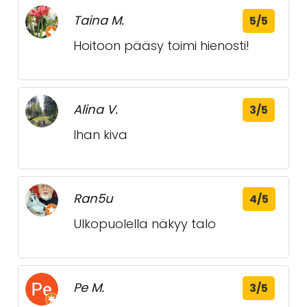
Taina M.
5/5
Hoitoon pääsy toimi hienosti!
Alina V.
3/5
Ihan kiva
Ran5u
4/5
Ulkopuolella näkyy talo
Pe M.
3/5