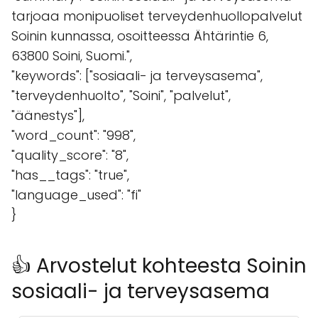
tarjoaa monipuoliset terveydenhuollopalvelut
Soinin kunnassa, osoitteessa Ähtärintie 6,
63800 Soini, Suomi.",
"keywords": ["sosiaali- ja terveysasema",
"terveydenhuolto", "Soini", "palvelut",
"äänestys"],
"word_count": "998",
"quality_score": "8",
"has__tags": "true",
"language_used": "fi"
}
👍 Arvostelut kohteesta Soinin
sosiaali- ja terveysasema