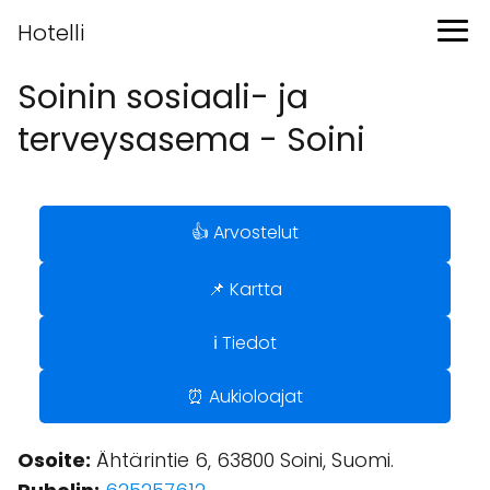
Hotelli
Soinin sosiaali- ja
terveysasema - Soini
👍 Arvostelut
📌 Kartta
ℹ️ Tiedot
⏰ Aukioloajat
Osoite:
Ähtärintie 6, 63800 Soini, Suomi.