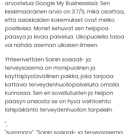
arvostelua Google My Businessissä. Sen
keskimääräinen arvio on 3.7/5, mikä osoittaa,
että asiakkaiden kokemukset ovat melko
positiivisia. Monet kehuvat sen helppoa
pääsyä ja kivaa palvelua. Ulkopuolella taloa
voi nähdä aseman ulkoisen ilmeen.
Yhteenvettäen Soinin sosiaali- ja
terveysasema on monipuolinen ja
käyttäjäystävällinen paikka, joka tarjoaa
kattavia terveydenhuollopalveluita omalla
kunnassa. Sen eri sovellutusten ja helpon
pääsyn ansiosta se on hyvä vaihtoehto
lähipäikäntö terveydenhuollon tarpeisiin.
",
"summary": "Soinin sosiaali- ja terveysasema