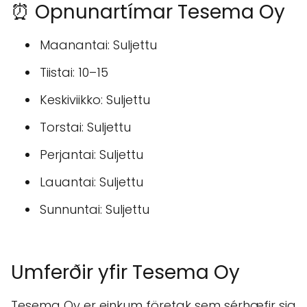
⏰ Opnunartímar Tesema Oy
Maanantai: Suljettu
Tiistai: 10–15
Keskiviikko: Suljettu
Torstai: Suljettu
Perjantai: Suljettu
Lauantai: Suljettu
Sunnuntai: Suljettu
Umferðir yfir Tesema Oy
Tesema Oy er einkum företak sem sérhæfir sig