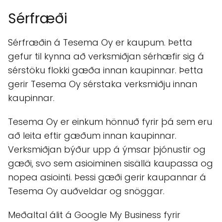
Sérfræði
Sérfræðin á Tesema Oy er kaupum. Þetta
gefur til kynna að verksmiðjan sérhæfir sig á
sérstöku flokki gæða innan kaupinnar. Þetta
gerir Tesema Oy sérstaka verksmiðju innan
kaupinnar.
Tesema Oy er einkum hönnuð fyrir þá sem eru
að leita eftir gæðum innan kaupinnar.
Verksmiðjan býður upp á ýmsar þjónustir og
gæði, svo sem asioiminen sisällä kaupassa og
nopea asiointi. Þessi gæði gerir kaupannar á
Tesema Oy auðveldar og snöggar.
Meðaltal álit á Google My Business fyrir