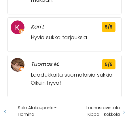
Kari I.
5/5
Hyviä sukka tarjouksia
Tuomas M.
5/5
Laadukkaita suomalaisia sukkia.
Oikein hyvä!
Sale Alakaupunki -
Lounasravintola
Hamina
Kippo - Kokkola