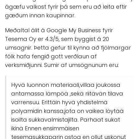
ágæfu valkost fyrir þá sem eru að leita eftir
gæðum innan kaupinnar.
Meðaltal álit á Google My Business fyrir
Tesema Oy er 4.3/5, sem byggist á 20
umsagnir. Þetta gefur til kynna að fjölmargar
fólk hafa fengið gott verðlaun af
verksmiðjunni. Sumir af umsögnunum eru:
Hyvä luonnon materiaali,villaa joukossa
antamassa lämpöä ,sekä riitävän tilava
varrensuu. Erittäin hyvä yhdistelmä
polyamidin kanssa,jota on vaikea löytää
isoilta sukkavalmistajilta. Parhaat sukat
ikinä Ennen ensimmäisen
tesemasukkaparin ostoa en ollut uskonut