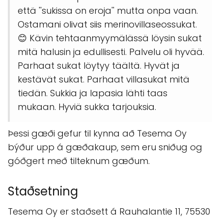
että ''sukissa on eroja'' mutta onpa vaan.
Ostamani olivat siis merinovillaseossukat.
😊 Kävin tehtaanmyymälässä löysin sukat
mitä halusin ja edullisesti. Palvelu oli hyvää.
Parhaat sukat löytyy täältä. Hyvät ja
kestävät sukat. Parhaat villasukat mitä
tiedän. Sukkia ja lapasia lähti taas
mukaan. Hyviä sukka tarjouksia.
Þessi gæði gefur til kynna að Tesema Oy
býður upp á gæðakaup, sem eru sniðug og
góðgert með tilteknum gæðum.
Staðsetning
Tesema Oy er staðsett á Rauhalantie 11, 75530