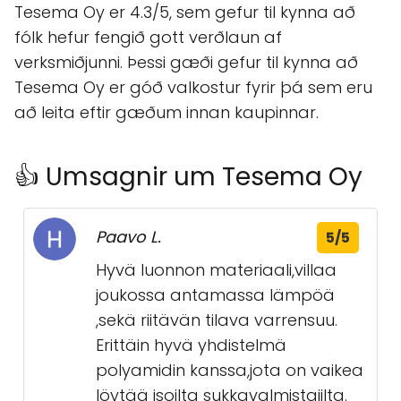
Tesema Oy er 4.3/5, sem gefur til kynna að
fólk hefur fengið gott verðlaun af
verksmiðjunni. Þessi gæði gefur til kynna að
Tesema Oy er góð valkostur fyrir þá sem eru
að leita eftir gæðum innan kaupinnar.
👍 Umsagnir um Tesema Oy
Paavo L.
5/5
Hyvä luonnon materiaali,villaa
joukossa antamassa lämpöä
,sekä riitävän tilava varrensuu.
Erittäin hyvä yhdistelmä
polyamidin kanssa,jota on vaikea
löytää isoilta sukkavalmistajilta.