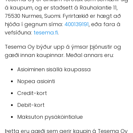
á kaupum, og er staðsett á Rauhalantie 11,
75530 Nurmes, Suomi. Fyrirtækið er hægt að
hjóða í gegnum síma:
400139191
, eða fara á
vefsíðuna:
tesema.fi
.
Tesema Oy býður upp á ýmsar þjónustir og
gæði innan kaupinnar. Meðal annars eru:
Asioiminen sisällä kaupassa
Nopea asiointi
Credit-kort
Debit-kort
Maksuton pysäköintialue
Þetta eru gæði sem gerir kaupin á Tesema Oy