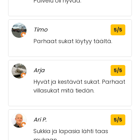
Palvelu oli hyvää.
Timo
5/5
Parhaat sukat löytyy täältä.
Arja
5/5
Hyvät ja kestävät sukat. Parhaat
villasukat mitä tiedän.
Ari P.
5/5
Sukkia ja lapasia lähti taas
mukaan.