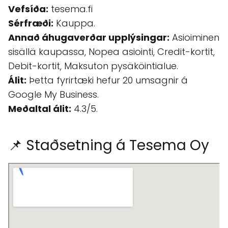
Vefsíða:
tesema.fi
Sérfræði:
Kauppa.
Annað áhugaverðar upplýsingar:
Asioiminen
sisällä kaupassa, Nopea asiointi, Credit-kortit,
Debit-kortit, Maksuton pysäköintialue.
Álit:
Þetta fyrirtæki hefur 20 umsagnir á
Google My Business.
Meðaltal álit:
4.3/5.
📌 Staðsetning á Tesema Oy