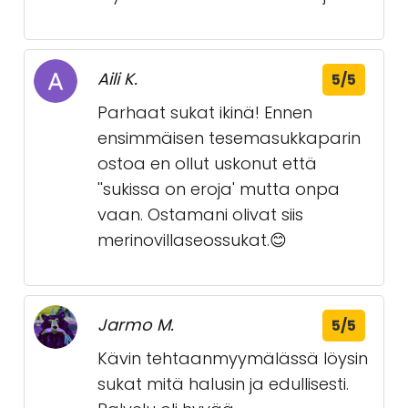
Aili K.
5/5
Parhaat sukat ikinä! Ennen
ensimmäisen tesemasukkaparin
ostoa en ollut uskonut että
''sukissa on eroja' mutta onpa
vaan. Ostamani olivat siis
merinovillaseossukat.😊
Jarmo M.
5/5
Kävin tehtaanmyymälässä löysin
sukat mitä halusin ja edullisesti.