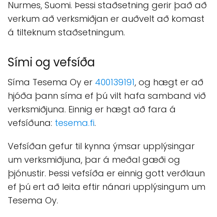
Nurmes, Suomi. Þessi staðsetning gerir það að
verkum að verksmiðjan er auðvelt að komast
á tilteknum staðsetningum.
Sími og vefsíða
Síma Tesema Oy er
400139191
, og hægt er að
hjóða þann síma ef þú vilt hafa samband við
verksmiðjuna. Einnig er hægt að fara á
vefsíðuna:
tesema.fi
.
Vefsíðan gefur til kynna ýmsar upplýsingar
um verksmiðjuna, þar á meðal gæði og
þjónustir. Þessi vefsíða er einnig gott verðlaun
ef þú ert að leita eftir nánari upplýsingum um
Tesema Oy.