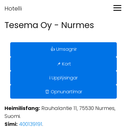
Hotelli
Tesema Oy - Nurmes
👍 Umsagnir
📌 Kort
ℹ️ Upplýsingar
⏰ Opnunartímar
Heimilisfang:
Rauhalantie 11, 75530 Nurmes,
Suomi.
Sími:
400139191
.