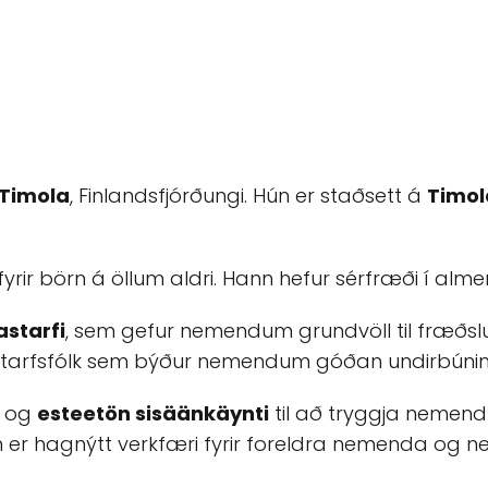
Timola
, Finlandsfjórðungi. Hún er staðsett á
Timol
rir börn á öllum aldri. Hann hefur sérfræði í alme
astarfi
, sem gefur nemendum grundvöll til fræðs
arfsfólk sem býður nemendum góðan undirbúning 
og
esteetön sisäänkäynti
til að tryggja nemend
er hagnýtt verkfæri fyrir foreldra nemenda og n