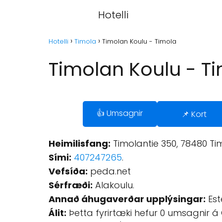
Hotelli
Hotelli
Timola
Timolan Koulu - Timola
Timolan Koulu - T
👍 Umsagnir
📌 Kort
Heimilisfang:
Timolantie 350, 78480 Ti
Sími:
407247265
.
Vefsíða:
peda.net
Sérfræði:
Alakoulu.
Annað áhugaverðar upplýsingar:
Est
Álit:
Þetta fyrirtæki hefur 0 umsagnir á