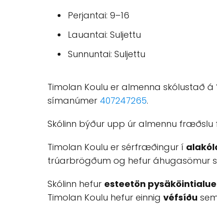
Perjantai: 9–16
Lauantai: Suljettu
Sunnuntai: Suljettu
Timolan Koulu er almenna skólustað á
símanúmer
407247265
.
Skólinn býður upp úr almennu fræðslu fy
Timolan Koulu er sérfræðingur í
alakól
trúarbrögðum og hefur áhugasömur st
Skólinn hefur
esteetön pysäköintialue
Timolan Koulu hefur einnig
véfsíðu
sem 