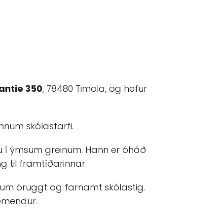
antie 350
, 78480 Timola, og hefur
nnum skólastarfi.
lu í ýmsum greinum. Hann er óháð
til framtíðarinnar.
um öruggt og farnamt skólastig.
emendur.