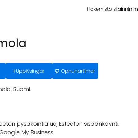
Hakemisto sijainnin 
imola
ℹ️ Upplýsingar
⏰ Opnunartímar
mola, Suomi.
eetön pysäköintialue, Esteetön sisäänkäynti.
 Google My Business.