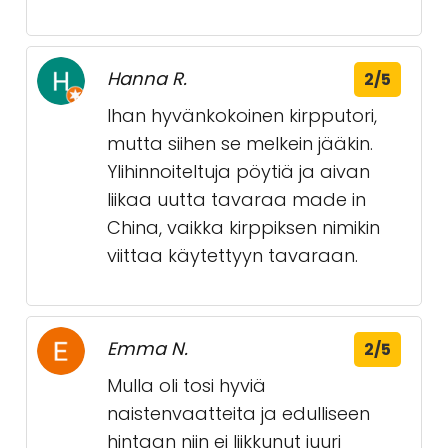
Hanna R.
2/5
Ihan hyvänkokoinen kirpputori,
mutta siihen se melkein jääkin.
Ylihinnoiteltuja pöytiä ja aivan
liikaa uutta tavaraa made in
China, vaikka kirppiksen nimikin
viittaa käytettyyn tavaraan.
Emma N.
2/5
Mulla oli tosi hyviä
naistenvaatteita ja edulliseen
hintaan niin ei liikkunut juuri