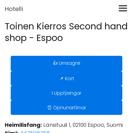
Hotelli
Toinen Kierros Second hand
shop - Espoo
👍 Umsagnir
📌 Kort
ℹ️ Upplýsingar
⏰ Opnunartímar
Heimilisfang:
Länsituuli 1, 02100 Espoo, Suomi.