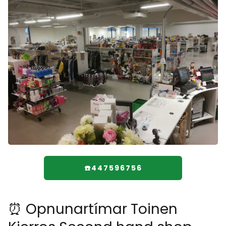
☎️447596756
⏰ Opnunartímar Toinen