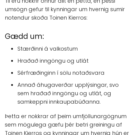
Til eru nokkrir önnur álit en þetta, en þessi
umsögn gefur til kynningar um hvernig sumir
notendur skoða Toinen Kierros:
Gædd um:
Stærðinni á valkostum
Hraðað inngöngu og utlát
Sérfræðinginn í sölu notaðsvara
Annað áhugaverðar upplýsingar, svo
sem hraðað inngöngu og utlát, og
samkeppni innkaupabúðanna.
Þetta er nokkrar af þeim umfjöllunargögnum
sem mögulega gæfu þér betri greiningu af
Toinen Kierros og kynningar um hvernig hún er