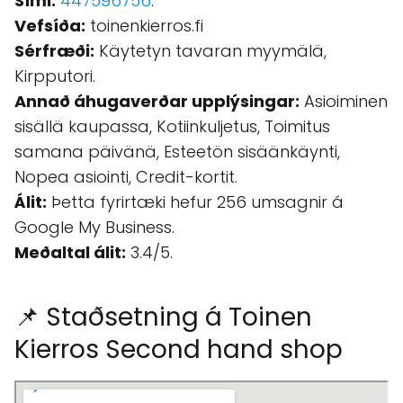
Sími:
447596756
.
Vefsíða:
toinenkierros.fi
Sérfræði:
Käytetyn tavaran myymälä,
Kirpputori.
Annað áhugaverðar upplýsingar:
Asioiminen
sisällä kaupassa, Kotiinkuljetus, Toimitus
samana päivänä, Esteetön sisäänkäynti,
Nopea asiointi, Credit-kortit.
Álit:
Þetta fyrirtæki hefur 256 umsagnir á
Google My Business.
Meðaltal álit:
3.4/5.
📌 Staðsetning á Toinen
Kierros Second hand shop