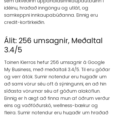
sem ákveðinn uppáhaldsinnkaupaútbúinn í
idéinu, hraðað inngöngu og utlát, og
samkeppni innkaupabúðanna. Einnig eru
credit-kortirkeiðin.
Álit: 256 umsagnir, Meðaltal
3.4/5
Toinen Kierros hefur 256 umsagnir á Google
My Business, með meðaltali 3.4/5. Til eru góðar
og verr átök. Sumir notendur eru hugaðir um
að sami vörur séu oft á sýningunni, en að hin
síðasta vörurnar séu af góðum alaköflun.
Einnig er h ægt að finna mun af öðrum verður
eins og vaðfóðurskó, wellness-bækur og
fleira. Sumir notendur eru hugaðir um hraðað