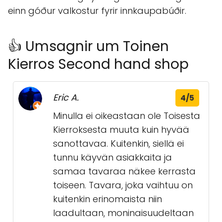
einn góður valkostur fyrir innkaupabúðir.
👍 Umsagnir um Toinen
Kierros Second hand shop
Eric A.
4/5
Minulla ei oikeastaan ole Toisesta
Kierroksesta muuta kuin hyvää
sanottavaa. Kuitenkin, siellä ei
tunnu käyvän asiakkaita ja
samaa tavaraa näkee kerrasta
toiseen. Tavara, joka vaihtuu on
kuitenkin erinomaista niin
laadultaan, moninaisuudeltaan