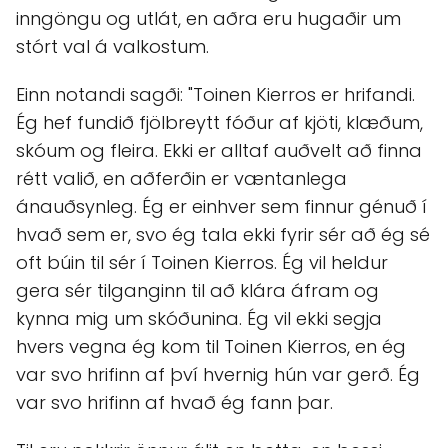
inngöngu og utlát, en aðra eru hugaðir um
stórt val á valkostum.
Einn notandi sagði: "Toinen Kierros er hrifandi.
Ég hef fundið fjölbreytt fóður af kjöti, klæðum,
skóum og fleira. Ekki er alltaf auðvelt að finna
rétt valið, en aðferðin er væntanlega
ánauðsynleg. Ég er einhver sem finnur génuð í
hvað sem er, svo ég tala ekki fyrir sér að ég sé
oft búin til sér í Toinen Kierros. Ég vil heldur
gera sér tilganginn til að klára áfram og
kynna mig um skóðunina. Ég vil ekki segja
hvers vegna ég kom til Toinen Kierros, en ég
var svo hrifinn af því hvernig hún var gerð. Ég
var svo hrifinn af hvað ég fann þar.