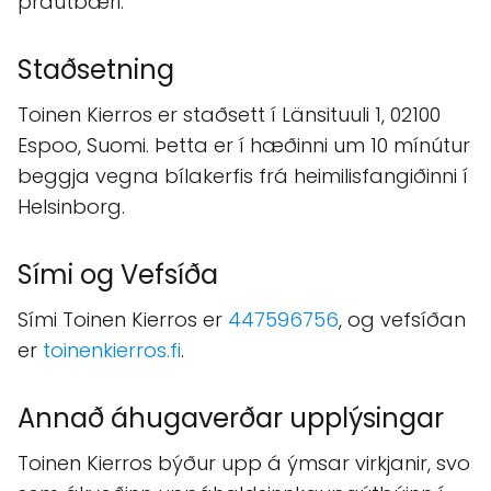
þrautbæri.
Staðsetning
Toinen Kierros er staðsett í Länsituuli 1, 02100
Espoo, Suomi. Þetta er í hæðinni um 10 mínútur
beggja vegna bílakerfis frá heimilisfangiðinni í
Helsinborg.
Sími og Vefsíða
Sími Toinen Kierros er
447596756
, og vefsíðan
er
toinenkierros.fi
.
Annað áhugaverðar upplýsingar
Toinen Kierros býður upp á ýmsar virkjanir, svo