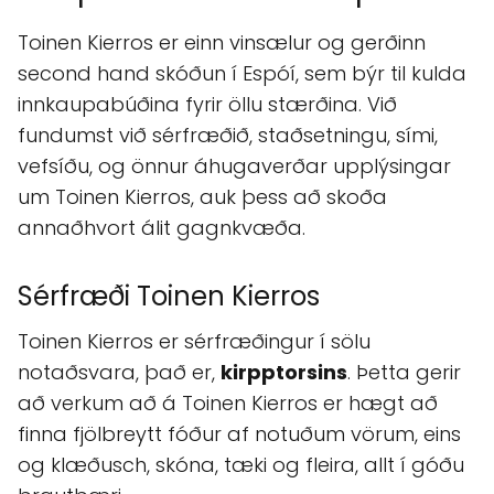
Toinen Kierros er einn vinsælur og gerðinn
second hand skóðun í Espóí, sem býr til kulda
innkaupabúðina fyrir öllu stærðina. Við
fundumst við sérfræðið, staðsetningu, sími,
vefsíðu, og önnur áhugaverðar upplýsingar
um Toinen Kierros, auk þess að skoða
annaðhvort álit gagnkvæða.
Sérfræði Toinen Kierros
Toinen Kierros er sérfræðingur í sölu
notaðsvara, það er,
kirpptorsins
. Þetta gerir
að verkum að á Toinen Kierros er hægt að
finna fjölbreytt fóður af notuðum vörum, eins
og klæðusch, skóna, tæki og fleira, allt í góðu