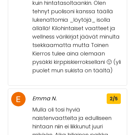
kuin hintatasoltaankin. Olen
tehnyt puolisoni kanssa täällä
lukenattomia _löytöjä_ isolla
ällällä! Kilohintaiset vaatteet ja
wellness värikirjat jäävät minulta
tsekkaamatta mutta Toinen
Kierros tulee aina olemaan
pysäkki kirppiskierroksellani 🙂 (yli
puolet mun sukista on täältä)
Emma N.
2/5
Mulla oli tosi hyviä
naistenvaatteita ja edulliseen
hintaan niin ei liikkunut juuri
mikään. Aika hiljainen paikka