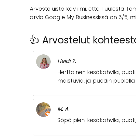
Arvosteluista käy ilmi, että Tuulesta Te
arvio Google My Businessissä on 5/5, m
👍 Arvostelut kohtee
Heidi ?.
Herttainen kesäkahvila, puoti j
maistuvia, ja puodin puolella 
M. A.
Söpö pieni kesäkahvila, puoti,