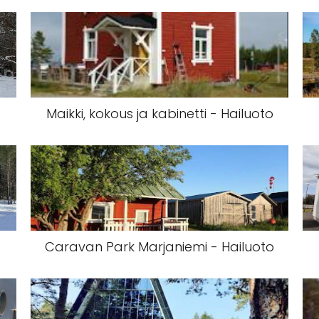
Maikki, kokous ja kabinetti - Hailuoto
Caravan Park Marjaniemi - Hailuoto