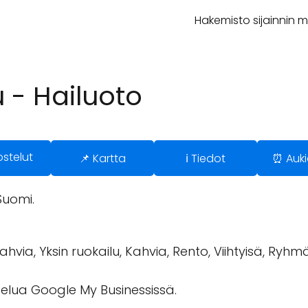
Hakemisto sijainnin 
 - Hailuoto
ostelut
📌 Kartta
ℹ️ Tiedot
⏰ Auki
Suomi.
via, Yksin ruokailu, Kahvia, Rento, Viihtyisä, Ryhmät, 
stelua Google My Businessissä.