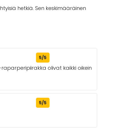
ihtyisiä hetkiä. Sen keskimääräinen
5/5
i-raparperipiirakka olivat kaikki oikein
5/5