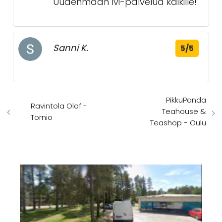
Uudenmaan lvi-palvelua kaikille!
Sanni K.
5/5
PikkuPanda
Ravintola Olof -
Teahouse &
Tornio
Teashop - Oulu