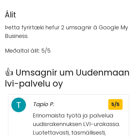
Álit
Þetta fyrirtæki hefur 2 umsagnir á Google My
Business.
Meðaltal álit: 5/5.
👍 Umsagnir um Uudenmaan
lvi-palvelu oy
Tapio P.
5/5
Erinomaista työtä ja palvelua
uudisrakennuksen LVI-urakassa.
Luotettavasti, täsmällisesti,