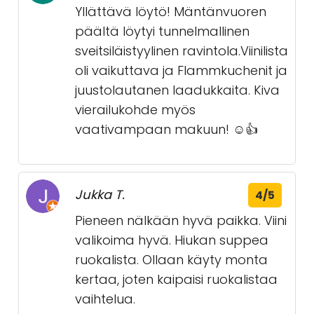
Yllättävä löytö! Mäntänvuoren
päältä löytyi tunnelmallinen
sveitsiläistyylinen ravintola.Viinilista
oli vaikuttava ja Flammkuchenit ja
juustolautanen laadukkaita. Kiva
vierailukohde myös
vaativampaan makuun! ☺️👍
Jukka T.
4/5
Pieneen nälkään hyvä paikka. Viini
valikoima hyvä. Hiukan suppea
ruokalista. Ollaan käyty monta
kertaa, joten kaipaisi ruokalistaa
vaihtelua.