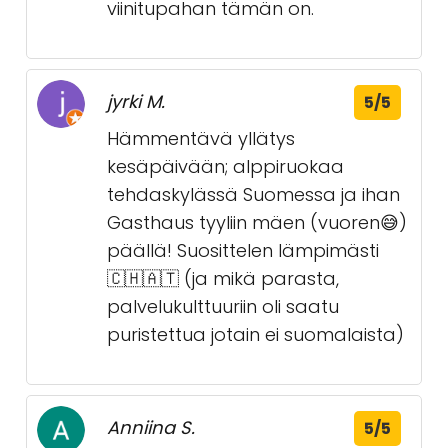
viinitupahan tämän on.
jyrki M.
5/5
Hämmentävä yllätys
kesäpäivään; alppiruokaa
tehdaskylässä Suomessa ja ihan
Gasthaus tyyliin mäen (vuoren😅)
päällä! Suosittelen lämpimästi
🇨🇭🇦🇹 (ja mikä parasta,
palvelukulttuuriin oli saatu
puristettua jotain ei suomalaista)
Anniina S.
5/5