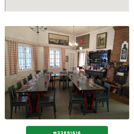
☎️33891616