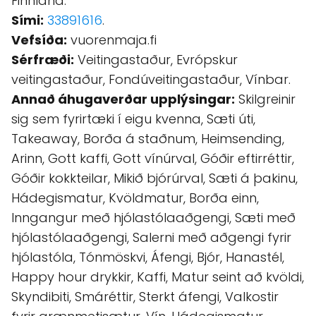
Finnland.
Sími:
33891616
.
Vefsíða:
vuorenmaja.fi
Sérfræði:
Veitingastaður, Evrópskur
veitingastaður, Fondúveitingastaður, Vínbar.
Annað áhugaverðar upplýsingar:
Skilgreinir
sig sem fyrirtæki í eigu kvenna, Sæti úti,
Takeaway, Borða á staðnum, Heimsending,
Arinn, Gott kaffi, Gott vínúrval, Góðir eftirréttir,
Góðir kokkteilar, Mikið bjórúrval, Sæti á þakinu,
Hádegismatur, Kvöldmatur, Borða einn,
Inngangur með hjólastólaaðgengi, Sæti með
hjólastólaaðgengi, Salerni með aðgengi fyrir
hjólastóla, Tónmöskvi, Áfengi, Bjór, Hanastél,
Happy hour drykkir, Kaffi, Matur seint að kvöldi,
Skyndibiti, Smáréttir, Sterkt áfengi, Valkostir