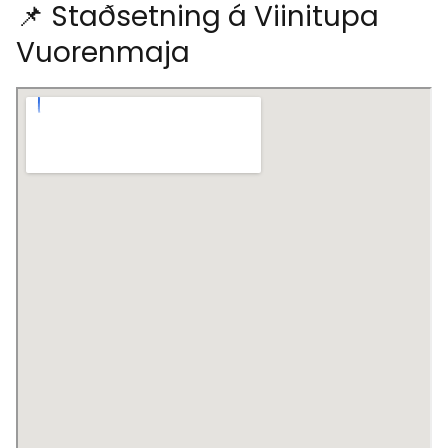
📌 Staðsetning á Viinitupa
Vuorenmaja