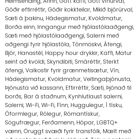
Heimsending, Arinn, Gott kaffi, Gott vínúrval,
Góðir eftirréttir, Góðir kokkteilar, Mikið bjórúrval,
Sæti á þakinu, Hádegismatur, Kvöldmatur,
Borða einn, Inngangur með hjólastólaaðgengi,
Sæti með hjólastólaaðgengi, Salerni með
aðgengi fyrir hjólastóla, Tónmöskvi, Áfengi,
Bjór, Hanastél, Happy hour drykkir, Kaffi, Matur
seint að kvöldi, Skyndibiti, Smáréttir, Sterkt
áfengi, Valkostir fyrir grænmetisætur, Vín,
Hádegismatur, Kvöldmatur, Veitingaþjónusta,
Þjónusta við kassann, Eftirréttir, Sæti, Þjónað til
borðs, Bar á staðnum, Kynhlutlaust salerni,
Salerni, Wi-Fi, Wi-Fi, Fínn, Huggulegur, Í tísku,
Óformlegur, Rólegur, Rómantískur,
Sögufrægur, Ferðamenn, Hópar, LGBTQ+
vænn, Öruggt svæði fyrir transfólk, Mælt með