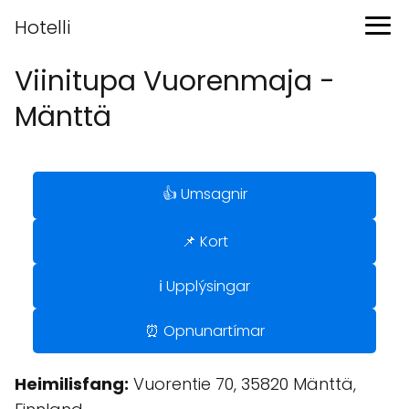
Hotelli
Viinitupa Vuorenmaja -
Mänttä
👍 Umsagnir
📌 Kort
ℹ️ Upplýsingar
⏰ Opnunartímar
Heimilisfang:
Vuorentie 70, 35820 Mänttä,