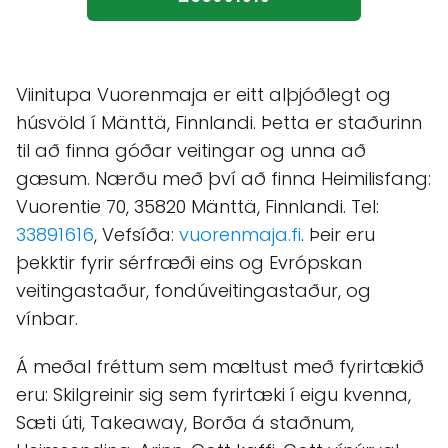
Viinitupa Vuorenmaja er eitt alþjóðlegt og
húsvöld í Mänttä, Finnlandi. Þetta er staðurinn
til að finna góðar veitingar og unna að
gæsum. Nærðu með því að finna Heimilisfang:
Vuorentie 70, 35820 Mänttä, Finnlandi. Tel:
33891616
, Vefsíða:
vuorenmaja.fi
. Þeir eru
þekktir fyrir sérfræði eins og Evrópskan
veitingastaður, fondúveitingastaður, og
vínbar.
Á meðal fréttum sem mæltust með fyrirtækið
eru: Skilgreinir sig sem fyrirtæki í eigu kvenna,
Sæti úti, Takeaway, Borða á staðnum,