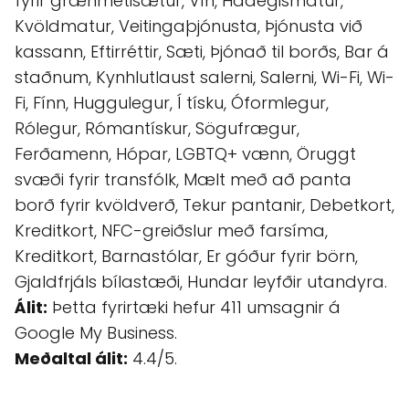
fyrir grænmetisætur, Vín, Hádegismatur,
Kvöldmatur, Veitingaþjónusta, Þjónusta við
kassann, Eftirréttir, Sæti, Þjónað til borðs, Bar á
staðnum, Kynhlutlaust salerni, Salerni, Wi-Fi, Wi-
Fi, Fínn, Huggulegur, Í tísku, Óformlegur,
Rólegur, Rómantískur, Sögufrægur,
Ferðamenn, Hópar, LGBTQ+ vænn, Öruggt
svæði fyrir transfólk, Mælt með að panta
borð fyrir kvöldverð, Tekur pantanir, Debetkort,
Kreditkort, NFC-greiðslur með farsíma,
Kreditkort, Barnastólar, Er góður fyrir börn,
Gjaldfrjáls bílastæði, Hundar leyfðir utandyra.
Álit:
Þetta fyrirtæki hefur 411 umsagnir á
Google My Business.
Meðaltal álit:
4.4/5.