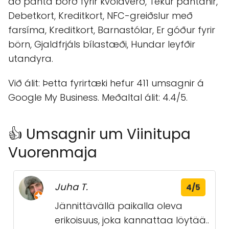
að panta borð fyrir kvöldverð, Tekur pantanir,
Debetkort, Kreditkort, NFC-greiðslur með
farsíma, Kreditkort, Barnastólar, Er góður fyrir
börn, Gjaldfrjáls bílastæði, Hundar leyfðir
utandyra.
Við álit: Þetta fyrirtæki hefur 411 umsagnir á
Google My Business. Meðaltal álit: 4.4/5.
👍 Umsagnir um Viinitupa
Vuorenmaja
Juha T.
4/5
Jännittävällä paikalla oleva
erikoisuus, joka kannattaa löytää..