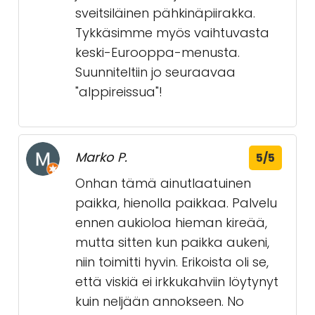
sveitsiläinen pähkinäpiirakka.
Tykkäsimme myös vaihtuvasta
keski-Eurooppa-menusta.
Suunniteltiin jo seuraavaa
"alppireissua"!
Marko P.
5/5
Onhan tämä ainutlaatuinen
paikka, hienolla paikkaa. Palvelu
ennen aukioloa hieman kireää,
mutta sitten kun paikka aukeni,
niin toimitti hyvin. Erikoista oli se,
että viskiä ei irkkukahviin löytynyt
kuin neljään annokseen. No