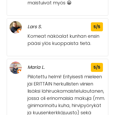
maistuivat myös 😀
Lars S.
5/5
Komeat näköalat kunhan ensin
pääsi ylös kuoppaista tietä.
Maria L.
5/5
Piilotettu helmi! Erityisesti mieleen
jäi ERITTÄIN herkullisten viinien
lisäksi lähiruokamaistelulautanen,
jossa oli erinomaisia makuja (mm.
ginimarinoitu kuha, hirvipyörykät
ja kuusenkerkkäjuusto) sekä