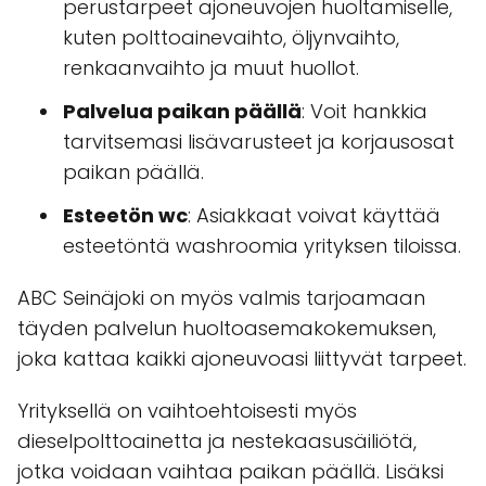
perustarpeet ajoneuvojen huoltamiselle,
kuten polttoainevaihto, öljynvaihto,
renkaanvaihto ja muut huollot.
Palvelua paikan päällä
: Voit hankkia
tarvitsemasi lisävarusteet ja korjausosat
paikan päällä.
Esteetön wc
: Asiakkaat voivat käyttää
esteetöntä washroomia yrityksen tiloissa.
ABC Seinäjoki on myös valmis tarjoamaan
täyden palvelun huoltoasemakokemuksen,
joka kattaa kaikki ajoneuvoasi liittyvät tarpeet.
Yrityksellä on vaihtoehtoisesti myös
dieselpolttoainetta ja nestekaasusäiliötä,
jotka voidaan vaihtaa paikan päällä. Lisäksi