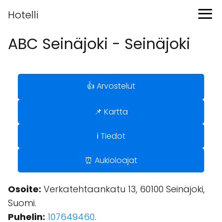
Hotelli
ABC Seinäjoki - Seinäjoki
👍 Arvostelut
📌 Kartta
ℹ️ Tiedot
⏰ Aukioloajat
Osoite:
Verkatehtaankatu 13, 60100 Seinäjoki,
Suomi.
Puhelin:
107649460
.