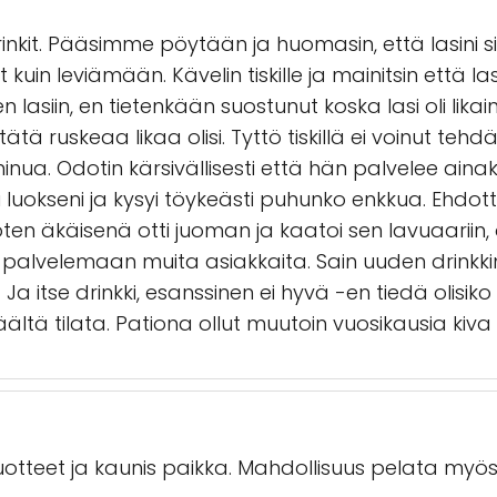
nkit. Pääsimme pöytään ja huomasin, että lasini sisä
uin leviämään. Kävelin tiskille ja mainitsin että lasi
asiin, en tietenkään suostunut koska lasi oli likain
ä ruskeaa likaa olisi. Tyttö tiskillä ei voinut tehdä 
nua. Odotin kärsivällisesti että hän palvelee ainak
i luokseni ja kysyi töykeästi puhunko enkkua. Ehdo
n äkäisenä otti juoman ja kaatoi sen lavuaariin, ott
lvelemaan muita asiakkaita. Sain uuden drinkkini, 
a itse drinkki, esanssinen ei hyvä -en tiedä olisi
äältä tilata. Pationa ollut muutoin vuosikausia kiva
otteet ja kaunis paikka. Mahdollisuus pelata myös 