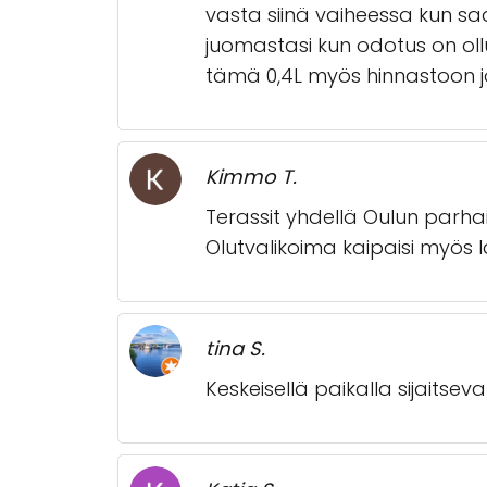
vasta siinä vaiheessa kun sa
juomastasi kun odotus on ollut 
tämä 0,4L myös hinnastoon j
Kimmo T.
Terassit yhdellä Oulun parh
Olutvalikoima kaipaisi myös 
tina S.
Keskeisellä paikalla sijaitsev