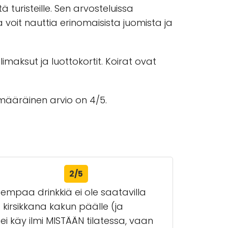
 turisteille. Sen arvosteluissa
a voit nauttia erinomaisista juomista ja
maksut ja luottokortit. Koirat ovat
määräinen arvio on 4/5.
2/5
empaa drinkkiä ei ole saatavilla
kirsikkana kakun päälle (ja
i käy ilmi MISTÄÄN tilatessa, vaan