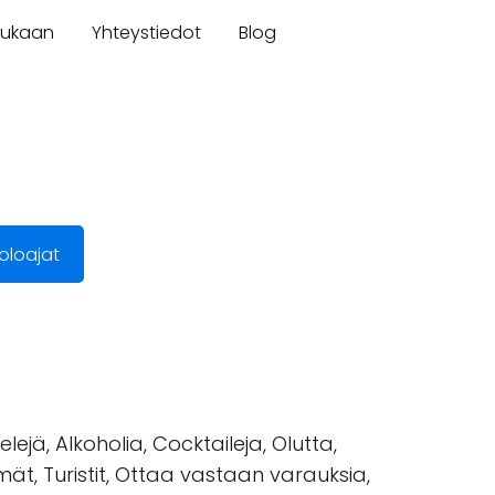
mukaan
Yhteystiedot
Blog
oloajat
lejä, Alkoholia, Cocktaileja, Olutta,
hmät, Turistit, Ottaa vastaan varauksia,