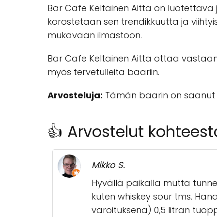
Bar Cafe Keltainen Aitta on luotettava ja
korostetaan sen trendikkuutta ja viihtyis
mukavaan ilmastoon.
Bar Cafe Keltainen Aitta ottaa vastaan 
myös tervetulleita baariin.
Arvosteluja:
Tämän baarin on saanut 54
👍 Arvostelut kohteest
Mikko S.
Hyvällä paikalla mutta tunne
kuten whiskey sour tms. Hana
varoituksena) 0,5 litran tuop