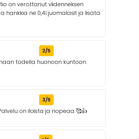
tio on verottanut viidenneksen
ta hankkia ne 0,4l juomalasit ja lisätä
2/5
tumaan todella huonoon kuntoon.
3/5
Palvelu on iloista ja nopeaa 🥰👍