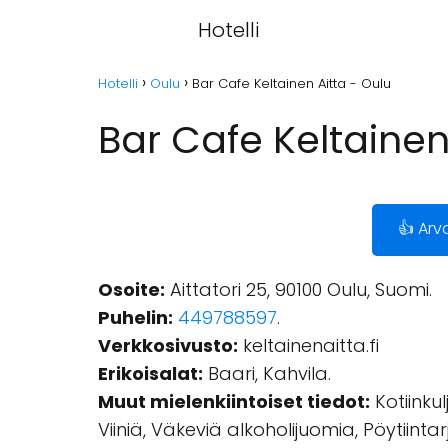
Hotelli
Hotelli
Oulu
Bar Cafe Keltainen Aitta - Oulu
Bar Cafe Keltainen
👍 Arv
Osoite:
Aittatori 25, 90100 Oulu, Suomi.
Puhelin:
449788597
.
Verkkosivusto:
keltainenaitta.fi
Erikoisalat:
Baari, Kahvila.
Muut mielenkiintoiset tiedot:
Kotiinkul
Viiniä, Väkeviä alkoholijuomia, Pöytiinta