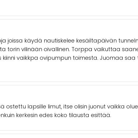
ja joissa käydä nautiskelee kesäiltapäivän tunnelm
ilta torin vilinään oivallinen. Torppa vaikuttaa sa
is kiinni vaikkpa ovipumpun toimesta. Juomaa saa ti
sä ostettu lapsille limut, itse olisin juonut vaikka 
nkuin kerkesin edes koko tilausta esittää.