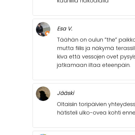
kauniilla näköalalla
Esa V.
Täähän on oulun ”the” paikko
mutta fiilis ja näkymä terass
kiva että vessojen ovet pysy
jatkamaan iltaa eteenpäin.
Jääski
Oltaisiin toripäivien yhteydes
hätisteli ulko-ovea kohti enne