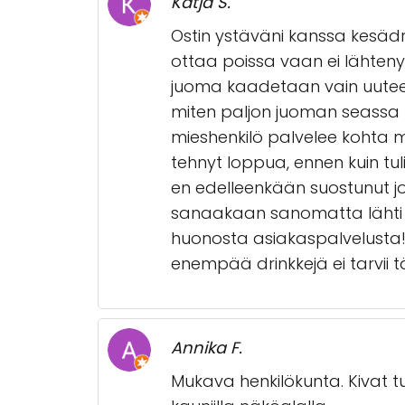
Katja S.
Ostin ystäväni kanssa kesädri
ottaa poissa vaan ei lähtenyt k
juoma kaadetaan vain uuteen l
miten paljon juoman seassa tät
mieshenkilö palvelee kohta mi
tehnyt loppua, ennen kuin tul
en edelleenkään suostunut jote
sanaakaan sanomatta lähti pa
huonosta asiakaspalvelusta! J
enempää drinkkejä ei tarvii t
Annika F.
Mukava henkilökunta. Kivat tu