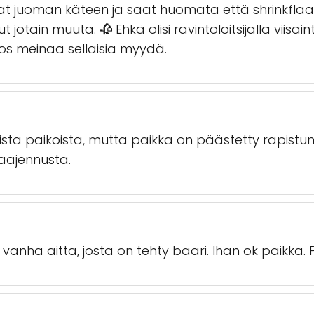
at juoman käteen ja saat huomata että shrinkflaa
jotain muuta. 🥀 Ehkä olisi ravintoloitsijalla viisain
os meinaa sellaisia myydä.
aista paikoista, mutta paikka on päästetty rapis
laajennusta.
a vanha aitta, josta on tehty baari. Ihan ok paikka. 