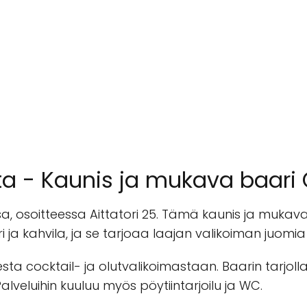
tta - Kaunis ja mukava baari
sa, osoitteessa Aittatori 25. Tämä kaunis ja mukava b
ari ja kahvila, ja se tarjoaa laajan valikoiman juomia
ta cocktail- ja olutvalikoimastaan. Baarin tarjolla 
Palveluihin kuuluu myös pöytiintarjoilu ja WC.