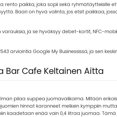
 rento paikka, joka sopii sekä ryhmätäytteisille että
yyttä. Baari on hyvä valinta, jos etsit paikkaa, joss
varauksia, ja se hyväksyy debet-kortit, NFC-mobiili
3 arviointia Google My Businessissä, ja sen keski
a Bar Cafe Keltainen Aitta
lman pilaa suppea juomavalikoima. Mitään erikois
juomien hinnat karanneet melkein kymppiin mutta 
piin kaadetaan enää vain 0,4 litraa juomaa. Tämä e