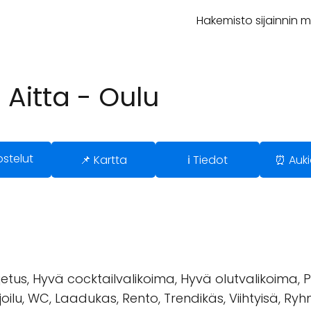
Hakemisto sijainnin 
 Aitta - Oulu
ostelut
📌 Kartta
ℹ️ Tiedot
⏰ Auki
jetus, Hyvä cocktailvalikoima, Hyvä olutvalikoima, Pe
rjoilu, WC, Laadukas, Rento, Trendikäs, Viihtyisä, Ry