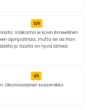
3/5
asta. Valikoima ei kovin ihmeellinen
aneen ajanpatinaa, mutta se ois ihan
skiltä ja täältä on hyvä lähteä
1/5
oluen. Ulkomaalainen baarimikko