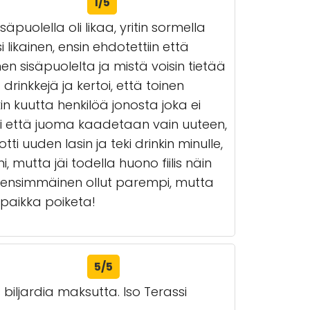
1/5
puolella oli likaa, yritin sormella
 likainen, ensin ehdotettiin että
en sisäpuolelta ja mistä voisin tietää
drinkkejä ja kertoi, että toinen
in kuutta henkilöä jonosta joka ei
tti että juoma kaadetaan vain uuteen,
i uuden lasin ja teki drinkin minulle,
mutta jäi todella huono fiilis näin
ko ensimmäinen ollut parempi, mutta
 paikka poiketa!
5/5
biljardia maksutta. Iso Terassi