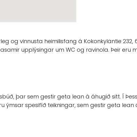
eg og vinnusta heimilisfang á Kokonkyläntie 232, 6
asamir upplýsingar um WC og ravinola. Þeir eru 
úð, þar sem gestir geta lean á áhugið sitt. Í Þes
ru ýmsar spesifíð teikningar, sem gestir geta lean 