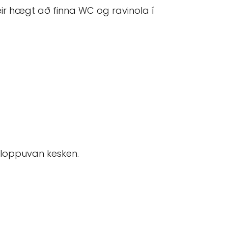
eir hægt að finna WC og ravinola í
än loppuvan kesken.