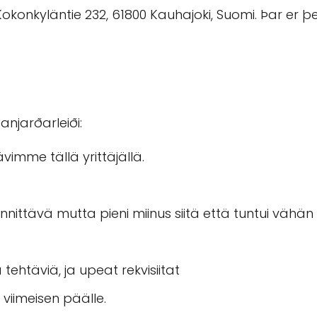
okonkyläntie 232, 61800 Kauhajoki, Suomi. Þar er þ
anjarðarleiði:
imme tällä yrittäjällä.
 jännittävä mutta pieni miinus siitä että tuntui väh
tehtäviä, ja upeat rekvisiitat
viimeisen päälle.