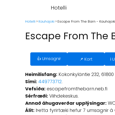
Hotelli
Hotelli
Kauhajoki
Escape From The Barn - Kauhajok
Escape From The B
👍 Umsagnir
📌 Kort
ℹ️
Heimilisfang:
Kokonkyläntie 232, 61800 
Sími:
449773712
.
Vefsíða:
escapefromthebarn.neb.fi
Sérfræði:
Viihdekeskus.
Annað áhugaverðar upplýsingar:
WC,
Álit:
Þetta fyrirtæki hefur 7 umsagnir á