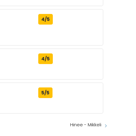
4/5
4/5
5/5
Hinee - Mikkeli