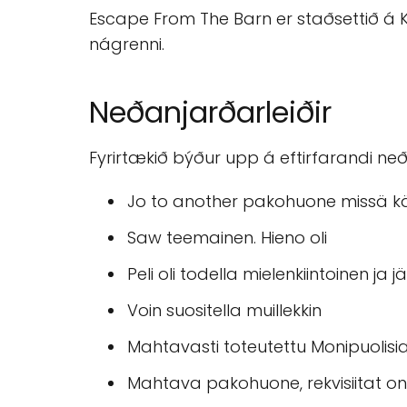
Escape From The Barn er staðsettið á K
nágrenni.
Neðanjarðarleiðir
Fyrirtækið býður upp á eftirfarandi neð
Jo to another pakohuone missä käv
Saw teemainen. Hieno oli
Peli oli todella mielenkiintoinen ja
Voin suositella muillekkin
Mahtavasti toteutettu Monipuolisia 
Mahtava pakohuone, rekvisiitat on 