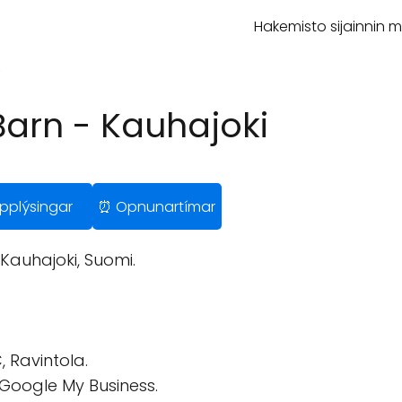
Hakemisto sijainnin 
i
arn - Kauhajoki
 Upplýsingar
⏰ Opnunartímar
Kauhajoki, Suomi.
 Ravintola.
 Google My Business.