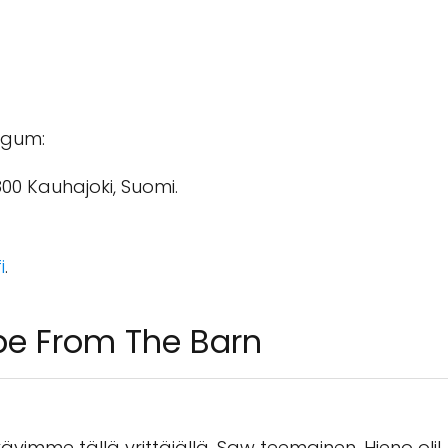
angum:
800 Kauhajoki, Suomi.
i
.
e From The Barn
vimme tällä yrittäjällä. Saw teemainen. Hieno oli!