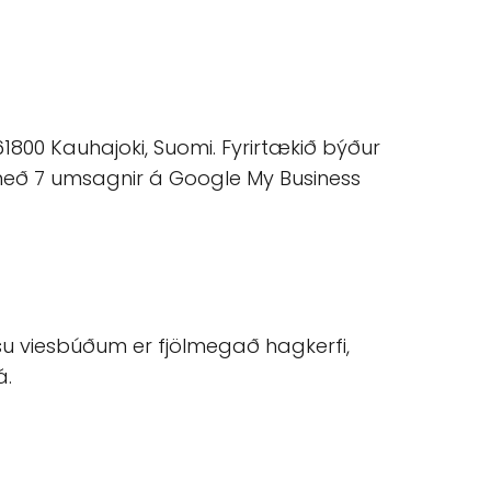
1800 Kauhajoki, Suomi. Fyrirtækið býður
með 7 umsagnir á Google My Business
su viesbúðum er fjölmegað hagkerfi,
á.