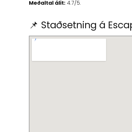
Meðaltal álit:
4.7/5.
📌 Staðsetning á Esc