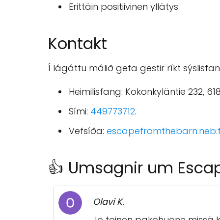
Erittäin positiivinen yllätys
Kontakt
Í lágáttu málið geta gestir ríkt sýslisf
Heimilisfang: Kokonkyläntie 232, 61
Sími:
449773712
.
Vefsíða:
escapefromthebarn.neb.f
👍 Umsagnir um Escap
Olavi K.
Jo toinen pakohuone missä kä