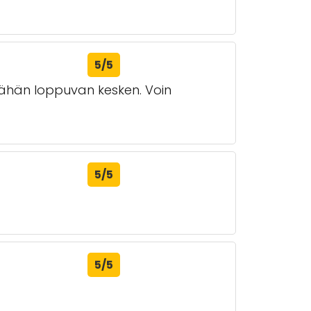
5/5
i vähän loppuvan kesken. Voin
5/5
5/5