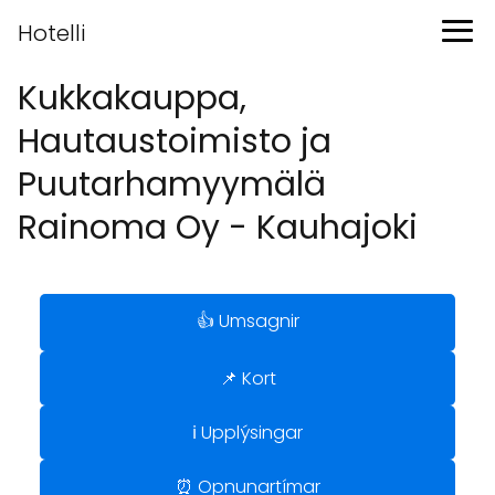
Hotelli
Kukkakauppa,
Hautaustoimisto ja
Puutarhamyymälä
Rainoma Oy - Kauhajoki
👍 Umsagnir
📌 Kort
ℹ️ Upplýsingar
⏰ Opnunartímar