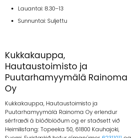
Hautaustoimisto ja
Puutarhamyymälä Rainoma
Oy
Maanantai: 9–17
Tiistai: 9–17
Keskiviikko: 9–17
Torstai: 9–17
Perjantai: 9–17
Lauantai: 8.30–13
Sunnuntai: Suljettu