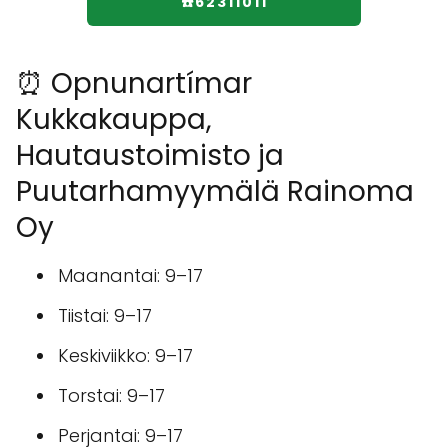
☎️62311011
⏰ Opnunartímar
Kukkakauppa,