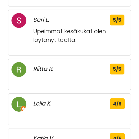
Raimo V.
5/5
Erittäin ystävällinen ja
palvelunhaluinen henkilökunta.
Jaakko N.
4/5
Hyvä puutarha liike..
Sari L.
5/5
Upeimmat kesäkukat olen
löytänyt täältä.