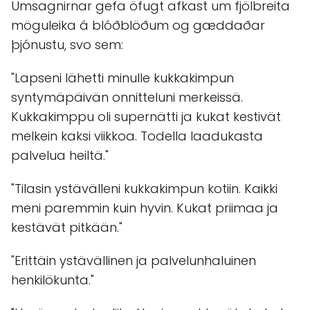
á borð við
kotiinkuljetus
,
toimitus samana
päivänä
,
Esteetön pysäköintialue
,
Nopea
asiointi
,
Credit-kortit
,
Debit-kortit
,
NFC-
mobiilimaksaminen
,
Luottokortit
.
Álit
Kukkakauppa, Hautaustoimisto ja
Puutarhamyymälä Rainoma Oy hefur
10
umsagnir
á Google My Business
breytistalningu og meðaltal álit er
4.6/5
.
Umsagnirnar gefa öfugt afkast um fjölbreita
möguleika á blóðblöðum og gæddaðar
þjónustu, svo sem:
"Lapseni lähetti minulle kukkakimpun