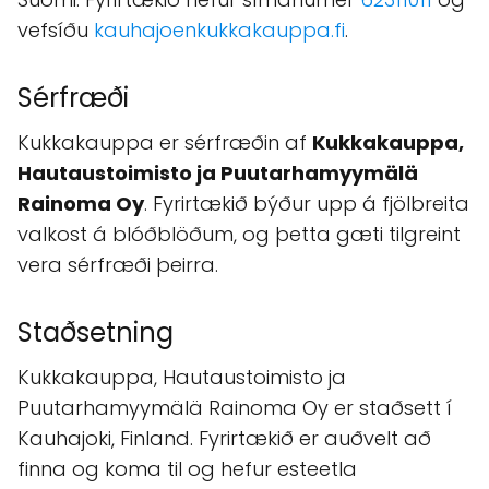
Kukkakauppa,
Hautaustoimisto ja
Puutarhamyymälä Rainoma
Oy
Kukkakauppa, Hautaustoimisto ja
Puutarhamyymälä Rainoma Oy erlendur
sérfræði á blóðblöðum og er staðsett við
Heimilisfang: Topeeka 50, 61800 Kauhajoki,
Suomi. Fyrirtækið hefur símanúmer
62311011
og
vefsíðu
kauhajoenkukkakauppa.fi
.
Sérfræði
Kukkakauppa er sérfræðin af
Kukkakauppa,