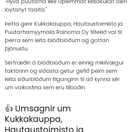
syntymäpäivän onnitteluni merkeissä.
Kukkakimppu oli supernätti ja kukat kestivät
melkein kaksi viikkoa. Todella laadukasta
palvelua heiltä."
"Tilasin ystävälleni kukkakimpun kotiin. Kaikki
meni paremmin kuin hyvin. Kukat priimaa ja
kestävät pitkään."
"Erittäin ystävällinen ja palvelunhaluinen
henkilökunta."
"Hyvä puutarha liike Upeimmat kesäkukat olen
löytänyt täältä."
Þetta gerir Kukkakauppa, Hautaustoimisto ja
Puutarhamyymälä Rainoma Oy tiltekið val til
þeirra sem leita blóðblöðum og gottan