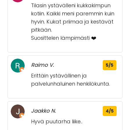
Lapseni lähetti minulle
kukkakimpun syntymäpäivän
onnitteluni merkeissä.
Kukkakimppu oli supernätti ja
kukat kestivät melkein kaksi
viikkoa. Todella laadukasta
palvelua heiltä.
Anna K.
5/5
Tilasin ystävälleni kukkakimpun
kotiin. Kaikki meni paremmin kuin
hyvin. Kukat priimaa ja kestävät
pitkään.
Suosittelen lämpimästi ❤️