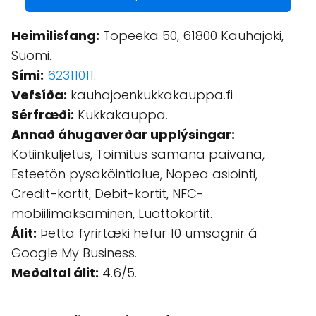
Heimilisfang:
Topeeka 50, 61800 Kauhajoki,
Suomi.
Sími:
62311011
.
Vefsíða:
kauhajoenkukkakauppa.fi
Sérfræði:
Kukkakauppa.
Annað áhugaverðar upplýsingar:
Kotiinkuljetus, Toimitus samana päivänä,
Esteetön pysäköintialue, Nopea asiointi,
Credit-kortit, Debit-kortit, NFC-
mobiilimaksaminen, Luottokortit.
Álit:
Þetta fyrirtæki hefur 10 umsagnir á
Google My Business.
Meðaltal álit:
4.6/5.