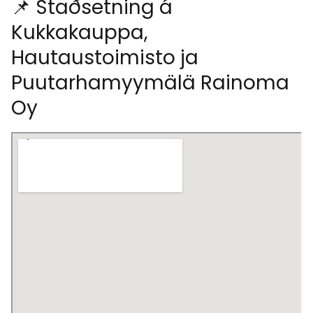
📌 Staðsetning á
Kukkakauppa,
Hautaustoimisto ja
Puutarhamyymälä Rainoma
Oy