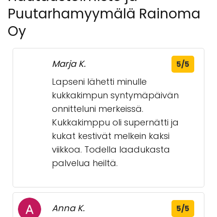
þjónustu.
Sérfræðin á blóðblöðum er einnig mikilvægur
faktórinn og síðasta getur gefið þeim sem
leita síðurblóðum tilganginn til að kynna sér
um valkostina sem eru tilboðin.
👍 Umsagnir um
Kukkakauppa,
Hautaustoimisto ja
Puutarhamyymälä Rainoma
Oy
Marja K.
5/5