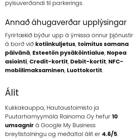
Hautaustoimisto ja Puutarhamyymälä
Rainoma Oy
. Fyrirtækið býður upp á fjölbreita
valkost á blóðblöðum, og þetta gæti tilgreint
vera sérfræði þeirra.
Staðsetning
Kukkakauppa, Hautaustoimisto ja
Puutarhamyymälä Rainoma Oy er staðsett í
Kauhajoki, Finland. Fyrirtækið er auðvelt að
finna og koma til og hefur esteetla
pylsuverðandi til parkerings.
Annað áhugaverðar upplýsingar
Fyrirtækið býður upp á ýmissa önnur þjónustir