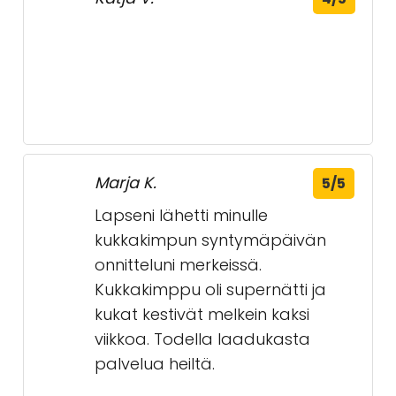
Riitta R.
5/5
Leila K.
4/5
Katja V.
4/5
Marja K.
5/5