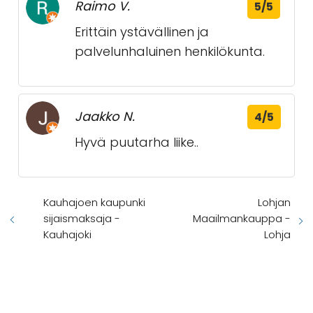
Tilasin ystävälleni kukkakimpun
kotiin. Kaikki meni paremmin kuin
hyvin. Kukat priimaa ja kestävät
pitkään.
Suosittelen lämpimästi ❤️
Raimo V.
5/5
Erittäin ystävällinen ja
palvelunhaluinen henkilökunta.
Jaakko N.
4/5
Hyvä puutarha liike..