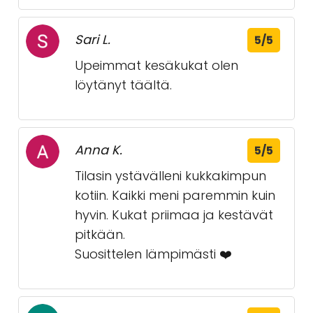
Lapseni lähetti minulle
kukkakimpun syntymäpäivän
onnitteluni merkeissä.
Kukkakimppu oli supernätti ja
kukat kestivät melkein kaksi
viikkoa. Todella laadukasta
palvelua heiltä.
Sari L.
5/5
Upeimmat kesäkukat olen
löytänyt täältä.
Anna K.
5/5